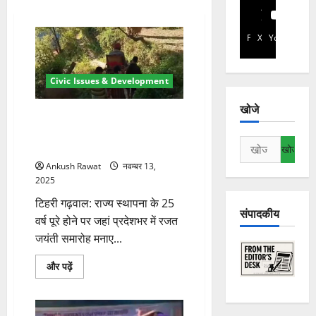
Facebook
X
YouTube
Civic Issues & Development
खोजे
मूलभूत सुविधाओं के बिना टिहरी का
गांव परेशान, ग्रामीण बोले—“आज भी
निम्न
सड़क का इंतजार”
को
Ankush Rawat
नवम्बर 13,
खोजें:
2025
टिहरी गढ़वाल: राज्य स्थापना के 25
संपादकीय
वर्ष पूरे होने पर जहां प्रदेशभर में रजत
जयंती समारोह मनाए...
मूलभूत
और पढ़ें
सुविधाओं
के
बिना
टिहरी
का