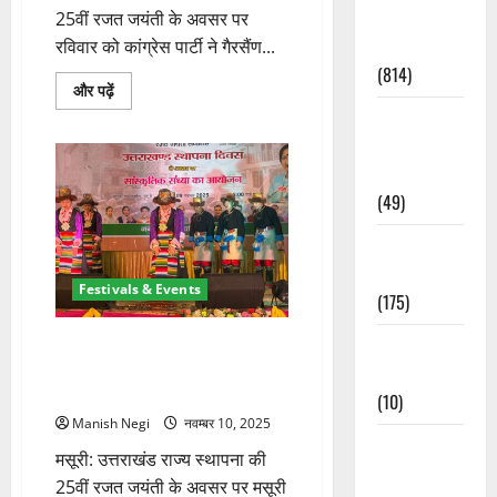
Current
25वीं रजत जयंती के अवसर पर
Affairs
रविवार को कांग्रेस पार्टी ने गैरसैंण...
(814)
राज्य
और पढ़ें
स्थापना
Education &
की
25वीं
Exam
वर्षगांठ
पर
Updates
गैरसैंण
में
(49)
कांग्रेस
का
Festivals &
प्रदर्शन,
भाजपा
Events
पर
Festivals & Events
लगे
(175)
आरोप
के
बारे
Festivals &
मसूरी में उत्तराखंड स्थापना दिवस पर
में
लोक संस्कृति की झलक, सांस्कृतिक
और
Events
पढ़ें
संध्या में देर रात तक धूम
(10)
Manish Negi
नवम्बर 10, 2025
Food &
मसूरी: उत्तराखंड राज्य स्थापना की
Local
25वीं रजत जयंती के अवसर पर मसूरी