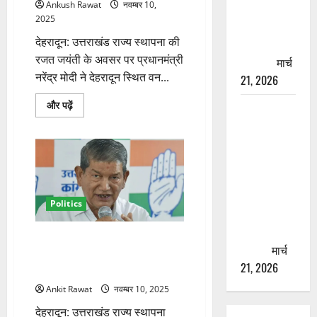
Ankush Rawat
नवम्बर 10,
चारधाम
पढ़ें
2025
यात्रा से
देहरादून: उत्तराखंड राज्य स्थापना की
पहले होगा
रजत जयंती के अवसर पर प्रधानमंत्री
काम पूरा
मार्च
नरेंद्र मोदी ने देहरादून स्थित वन...
21, 2026
उत्तराखंड
और पढ़ें
AIIMS
की
ऋषिकेश के
उद्यमी
महिलाओं
नाम पर
और
युवाओं
नौकरी का
से
मिले
झांसा! फर्जी
पीएम
मोदी,
भर्ती विज्ञापन
सुनी
Politics
से युवाओं को
प्रेरक
कहानियां
ठगने की
के
हरीश रावत का आरोप – “पीएम मोदी
बारे
कोशिश
मार्च
में
की परियोजनाएं नई नहीं, यूपीए सरकार
और
21, 2026
की योजनाएं दोहराई गईं”
पढ़ें
Ankit Rawat
नवम्बर 10, 2025
देहरादून: उत्तराखंड राज्य स्थापना