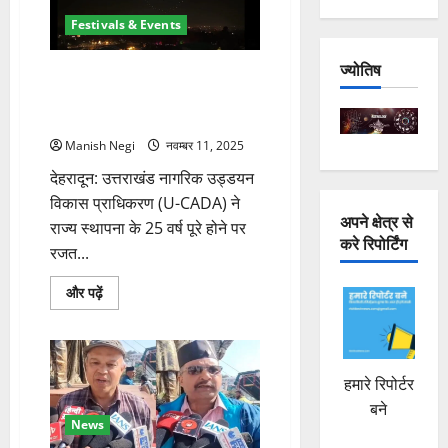
समां,
लोक
Festivals & Events
संस्कृति
की
गूंज
ज्योतिष
उत्तराखंड रजत जयंती पर यूकाडा का
से
महका
भव्य ड्रोन शो, 300 ड्रोन से सजा
मंच
आसमान
के
बारे
Manish Negi
नवम्बर 11, 2025
में
और
देहरादून: उत्तराखंड नागरिक उड्डयन
पढ़ें
विकास प्राधिकरण (U-CADA) ने
अपने क्षेत्र से
राज्य स्थापना के 25 वर्ष पूरे होने पर
करे रिपोर्टिंग
रजत...
उत्तराखंड
और पढ़ें
रजत
जयंती
पर
यूकाडा
का
भव्य
हमारे रिपोर्टर
ड्रोन
शो,
बने
300
News
ड्रोन
से