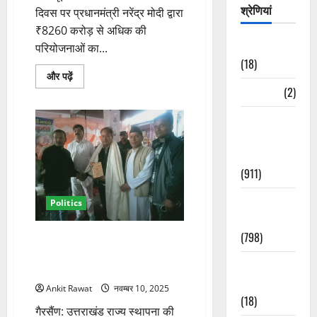
श्रेणियां
दिवस पर प्रधानमंत्री नरेंद्र मोदी द्वारा
₹8260 करोड़ से अधिक की
Astrology
परियोजनाओं का...
(18)
हरीश
और पढ़ें
रावत
Bizarre
(2)
का
आरोप
–
Civic Issues
“पीएम
मोदी
&
की
Development
परियोजनाएं
नई
(911)
नहीं,
यूपीए
सरकार
Crime &
Politics
की
योजनाएं
Accident
दोहराई
गईं”
(798)
राज्य स्थापना की 25वीं वर्षगांठ पर
के
गैरसैंण में कांग्रेस का प्रदर्शन, भाजपा
बारे
में
Culture &
पर लगे आरोप
और
Lifestyle
पढ़ें
Ankit Rawat
नवम्बर 10, 2025
(18)
गैरसैंण: उत्तराखंड राज्य स्थापना की