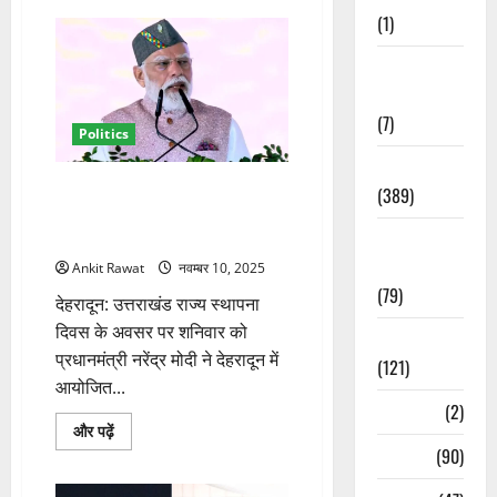
कांग्रेस
(1)
का
प्रदेशभर
में
Opinion &
जश्न,
भाजपा
Editorial
पर
बरसे
(7)
Politics
कांग्रेस
नेता
Politics
के
बारे
“₹2 लाख करोड़ की परियोजनाओं से
(389)
में
बदल रहा है उत्तराखंड का चेहरा” –
और
पढ़ें
देहरादून में बोले पीएम मोदी
Sarkari
Naukri
Ankit Rawat
नवम्बर 10, 2025
(79)
देहरादून: उत्तराखंड राज्य स्थापना
दिवस के अवसर पर शनिवार को
Spirituality
प्रधानमंत्री नरेंद्र मोदी ने देहरादून में
(121)
आयोजित...
Temples
(2)
“₹2
और पढ़ें
लाख
Temples
(90)
करोड़
की
परियोजनाओं