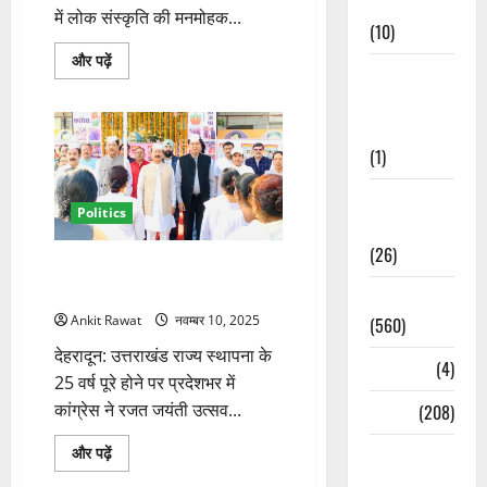
Cuisine
में लोक संस्कृति की मनमोहक...
(10)
मसूरी
और पढ़ें
Food &
में
उत्तराखंड
Local
स्थापना
दिवस
Cuisine
पर
लोक
(1)
संस्कृति
की
झलक,
Health &
सांस्कृतिक
Politics
Wellness
संध्या
में
(26)
देर
25वीं वर्षगांठ पर कांग्रेस का प्रदेशभर
रात
तक
में जश्न, भाजपा पर बरसे कांग्रेस नेता
Local News
धूम
के
Ankit Rawat
नवम्बर 10, 2025
(560)
बारे
में
देहरादून: उत्तराखंड राज्य स्थापना के
और
Naukri
(4)
पढ़ें
25 वर्ष पूरे होने पर प्रदेशभर में
कांग्रेस ने रजत जयंती उत्सव...
News
(208)
25वीं
Opinion /
और पढ़ें
वर्षगांठ
Editorial
पर