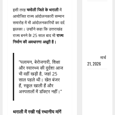
रामझूला पुल
इसी तरह
चमोली जिले के थराली
में
की मरम्मत
आयोजित राज्य आंदोलनकारी सम्मान
शुरू! 11
समारोह में भी आंदोलनकारियों का दर्द
करोड़ की
झलका। उन्होंने कहा कि उत्तराखंड
योजना,
राज्य बनने के 25 साल बाद भी
राज्य
चारधाम
निर्माण की अवधारणा अधूरी है।
यात्रा से
पहले होगा
काम पूरा
मार्च
“पलायन, बेरोजगारी, शिक्षा
21, 2026
और स्वास्थ्य की दुर्दशा आज
भी वहीं खड़ी है, जहां 25
AIIMS
साल पहले थी। खेत बंजर
ऋषिकेश के
हैं, स्कूल खाली हैं और
नाम पर
अस्पतालों में डॉक्टर नहीं।”
नौकरी का
झांसा! फर्जी
भर्ती विज्ञापन
थराली में रखी गई स्थानीय मांगें
से युवाओं को