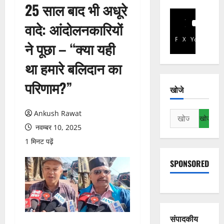
25 साल बाद भी अधूरे
वादे: आंदोलनकारियों
Facebook
X
YouTube
ने पूछा – “क्या यही
था हमारे बलिदान का
परिणाम?”
खोजे
Ankush Rawat
निम्न
को
नवम्बर 10, 2025
खोजें:
1 मिनट पढ़ें
SPONSORED
संपादकीय