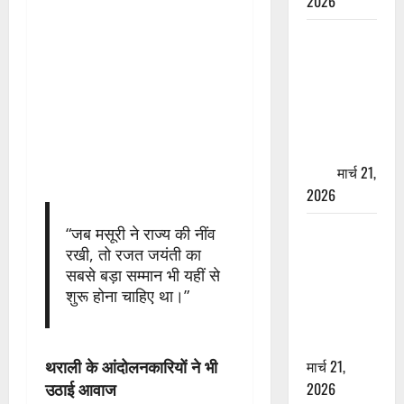
2026
ऋषिकेश में
बड़ा प्रॉपर्टी
फ्रॉड! 100
रुपये के स्टांप
पेपर पर NRI
की जमीन
हड़पी
मार्च 21,
2026
मसूरी रोड
“जब मसूरी ने राज्य की नींव
हादसा: खाई में
रखी, तो रजत जयंती का
सबसे बड़ा सम्मान भी यहीं से
गिरी थार, एक
शुरू होना चाहिए था।”
युवक की मौत
—SDRF ने
दो को बचाया
थराली के आंदोलनकारियों ने भी
मार्च 21,
उठाई आवाज
2026