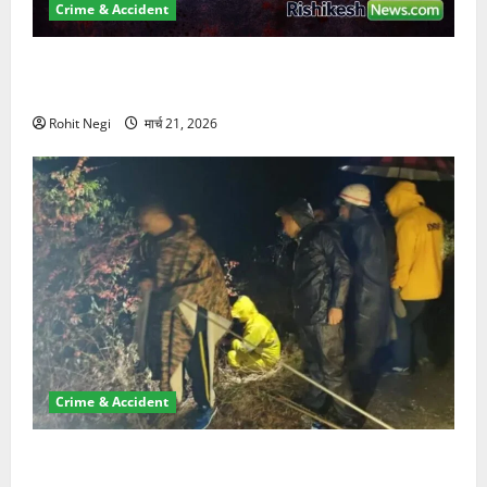
Crime & Accident
ऋषिकेश में बड़ा प्रॉपर्टी फ्रॉड! 100 रुपये के स्टांप पेपर पर
NRI की जमीन हड़पी
Rohit Negi
मार्च 21, 2026
Crime & Accident
मसूरी रोड हादसा: खाई में गिरी थार, एक युवक की मौत—SDRF
ने दो को बचाया