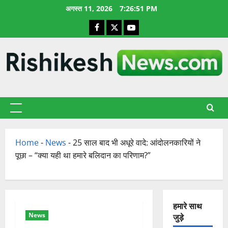
छोड़कर
अगस्त 11, 2026
7:26:52 PM
सामग्री
Facebook
X
YouTube
पर
जाएँ
प्राथमिक
सूची
Home
-
News
-
25 साल बाद भी अधूरे वादे: आंदोलनकारियों ने
पूछा – “क्या यही था हमारे बलिदान का परिणाम?”
हमारे साथ
News
जुड़े