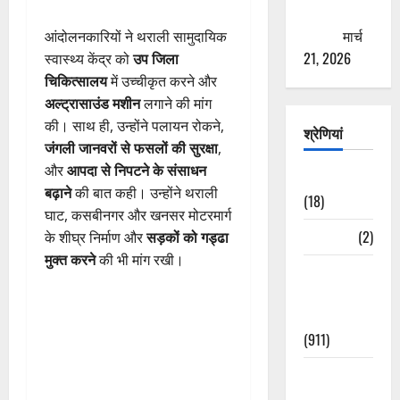
ठगने की
कोशिश
मार्च
आंदोलनकारियों ने थराली सामुदायिक
21, 2026
स्वास्थ्य केंद्र को
उप जिला
चिकित्सालय
में उच्चीकृत करने और
अल्ट्रासाउंड मशीन
लगाने की मांग
की। साथ ही, उन्होंने पलायन रोकने,
श्रेणियां
जंगली जानवरों से फसलों की सुरक्षा
,
और
आपदा से निपटने के संसाधन
Astrology
बढ़ाने
की बात कही। उन्होंने थराली
(18)
घाट, कसबीनगर और खनसर मोटरमार्ग
Bizarre
(2)
के शीघ्र निर्माण और
सड़कों को गड्ढा
मुक्त करने
की भी मांग रखी।
Civic Issues
&
Development
(911)
Crime &
Accident