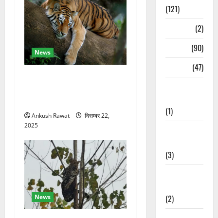
(121)
Temples
(2)
Temples
(90)
News
Travel
(47)
कॉर्बेट में सर्दियों की तैयारी, ढेला
Treks &
रेस्क्यू सेंटर में बाघ-लेपर्ड की
Adventures
विशेष देखभाल
(1)
Ankush Rawat
दिसम्बर 22,
2025
Treks &
Adventures
(3)
Waterfalls &
Nature
News
(2)
Waterfalls &