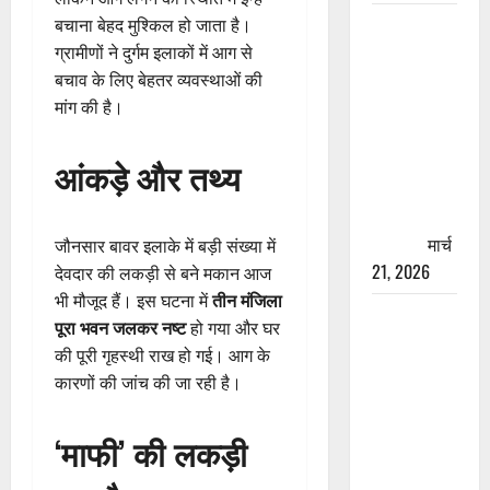
रामझूला पुल
बचाना बेहद मुश्किल हो जाता है।
की मरम्मत
ग्रामीणों ने दुर्गम इलाकों में आग से
शुरू! 11
बचाव के लिए बेहतर व्यवस्थाओं की
करोड़ की
मांग की है।
योजना,
चारधाम
आंकड़े और तथ्य
यात्रा से
पहले होगा
काम पूरा
मार्च
जौनसार बावर इलाके में बड़ी संख्या में
21, 2026
देवदार की लकड़ी से बने मकान आज
भी मौजूद हैं। इस घटना में
तीन मंजिला
AIIMS
पूरा भवन जलकर नष्ट
हो गया और घर
ऋषिकेश के
की पूरी गृहस्थी राख हो गई। आग के
नाम पर
कारणों की जांच की जा रही है।
नौकरी का
झांसा! फर्जी
‘माफी’ की लकड़ी
भर्ती विज्ञापन
से युवाओं को