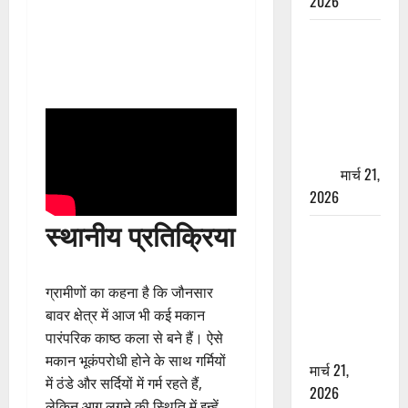
2026
ऋषिकेश में
बड़ा प्रॉपर्टी
फ्रॉड! 100
रुपये के स्टांप
पेपर पर NRI
की जमीन
हड़पी
मार्च 21,
2026
स्थानीय प्रतिक्रिया
मसूरी रोड
हादसा: खाई में
गिरी थार, एक
ग्रामीणों का कहना है कि जौनसार
युवक की मौत
बावर क्षेत्र में आज भी कई मकान
—SDRF ने
पारंपरिक काष्ठ कला से बने हैं। ऐसे
दो को बचाया
मकान भूकंपरोधी होने के साथ गर्मियों
मार्च 21,
में ठंडे और सर्दियों में गर्म रहते हैं,
2026
लेकिन आग लगने की स्थिति में इन्हें