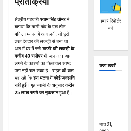
प्रतिक्रिया
क्षेत्रीय पटवारी
श्याम सिंह तोमर
ने
हमारे रिपोर्टर
बताया कि गमरी गांव के एक तीन
बने
मंजिला मकान में आग लगी, जो पूरी
तरह देवदार की लकड़ी से बना था।
आग में घर में रखे
‘माफी’ की लकड़ी के
करीब 40 स्लीपर
भी जल गए। आग
लगने के कारणों का फिलहाल स्पष्ट
तजा खबरें
पता नहीं चल सका है। राहत की बात
यह रही कि
इस घटना में कोई जनहानि
दून में रफ्तार
नहीं हुई
। गृह स्वामी के अनुसार
करीब
का कहर! 120
25 लाख रुपये का नुकसान
हुआ है।
Km/h थार ने
स्कूटी सवारों
को कुचला,
एक की मौत
मार्च 21,