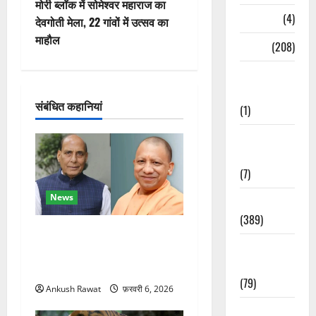
वि
मोरी ब्लॉक में सोमेश्वर महाराज का
Naukri
(4)
देवगोती मेला, 22 गांवों में उत्सव का
गे
माहौल
News
(208)
श
Opinion /
न
Editorial
संबंधित कहानियां
(1)
Opinion &
Editorial
(7)
News
Politics
(389)
रक्षा मंत्री राजनाथ सिंह और
Sarkari
सीएम योगी आज पहुंचेंगे, हरिद्वार
Naukri
कार्यक्रम में होंगे शामिल
(79)
Ankush Rawat
फ़रवरी 6, 2026
Spirituality