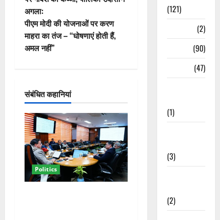
(121)
अगला:
ने
पीएम मोदी की योजनाओं पर करण
Temples
(2)
वि
माहरा का तंज – “घोषणाएं होती हैं,
अमल नहीं”
Temples
(90)
गे
Travel
(47)
श
Treks &
संबंधित कहानियां
न
Adventures
(1)
Treks &
Adventures
(3)
Politics
Waterfalls &
Nature
कैबिनेट विस्तार के बाद धामी का
(2)
कम होगा बोझ! 35 विभागों का
बंटवारा जल्द, सरकार में आएगी
Waterfalls &