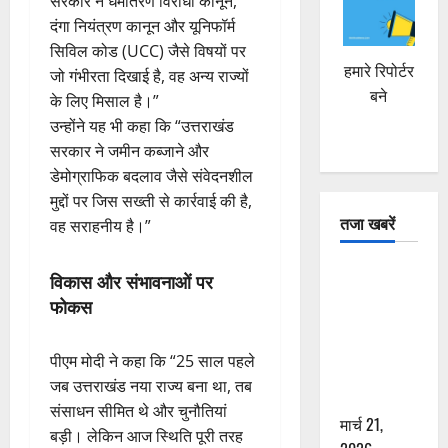
सरकार ने धर्मांतरण विरोधी कानून,
दंगा नियंत्रण कानून और यूनिफॉर्म
सिविल कोड (UCC) जैसे विषयों पर
हमारे रिपोर्टर
जो गंभीरता दिखाई है, वह अन्य राज्यों
बने
के लिए मिसाल है।”
उन्होंने यह भी कहा कि “उत्तराखंड
सरकार ने जमीन कब्जाने और
डेमोग्राफिक बदलाव जैसे संवेदनशील
मुद्दों पर जिस सख्ती से कार्रवाई की है,
तजा खबरें
वह सराहनीय है।”
दून में रफ्तार
विकास और संभावनाओं पर
का कहर! 120
फोकस
Km/h थार ने
स्कूटी सवारों
पीएम मोदी ने कहा कि “25 साल पहले
को कुचला,
जब उत्तराखंड नया राज्य बना था, तब
एक की मौत
संसाधन सीमित थे और चुनौतियां
मार्च 21,
बड़ी। लेकिन आज स्थिति पूरी तरह