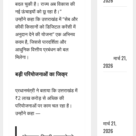
2026
बदल चुकी है। राज्य अब विकास की
नई ऊंचाइयों को छू रहा है।”
ऋषिकेश में
उन्होंने कहा कि उत्तराखंड में “सेब और
बड़ा प्रॉपर्टी
कीवी किसानों को डिजिटल करेंसी में
फ्रॉड! 100
अनुदान देने की योजना” एक अभिनव
रुपये के स्टांप
कदम है, जिससे पारदर्शिता और
पेपर पर NRI
आधुनिक वित्तीय प्रबंधन को बल
की जमीन
मिलेगा।
हड़पी
मार्च 21,
2026
बड़ी परियोजनाओं का जिक्र
मसूरी रोड
हादसा: खाई में
प्रधानमंत्री ने बताया कि उत्तराखंड में
गिरी थार, एक
₹2 लाख करोड़ से अधिक की
युवक की मौत
परियोजनाओं पर काम चल रहा है।
—SDRF ने
उन्होंने कहा —
दो को बचाया
मार्च 21,
2026