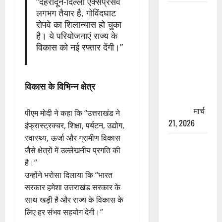
“देहरादून-दिल्ली एक्सप्रेसवे
रामझूला पुल
लगभग तैयार है, गोविंदघाट
की मरम्मत
रोपवे का शिलान्यास हो चुका
है। ये परियोजनाएं राज्य के
शुरू! 11
विकास को नई रफ्तार देंगी।”
करोड़ की
योजना,
चारधाम
विकास के विभिन्न क्षेत्र
यात्रा से
पहले होगा
काम पूरा
मार्च
पीएम मोदी ने कहा कि “उत्तराखंड ने
21, 2026
इंफ्रास्ट्रक्चर, शिक्षा, पर्यटन, उद्योग,
स्वास्थ्य, ऊर्जा और ग्रामीण विकास
AIIMS
जैसे क्षेत्रों में उल्लेखनीय प्रगति की
ऋषिकेश के
है।”
नाम पर
उन्होंने भरोसा दिलाया कि “भारत
नौकरी का
सरकार हमेशा उत्तराखंड सरकार के
झांसा! फर्जी
साथ खड़ी है और राज्य के विकास के
भर्ती विज्ञापन
लिए हर संभव सहयोग देगी।”
से युवाओं को