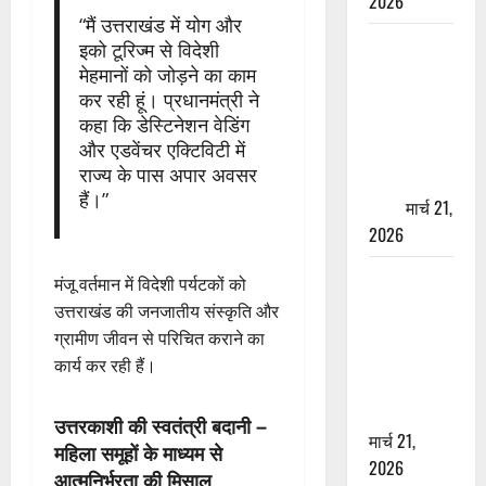
2026
“मैं उत्तराखंड में योग और
ऋषिकेश में
इको टूरिज्म से विदेशी
बड़ा प्रॉपर्टी
मेहमानों को जोड़ने का काम
फ्रॉड! 100
कर रही हूं। प्रधानमंत्री ने
कहा कि डेस्टिनेशन वेडिंग
रुपये के स्टांप
और एडवेंचर एक्टिविटी में
पेपर पर NRI
राज्य के पास अपार अवसर
की जमीन
हैं।”
हड़पी
मार्च 21,
2026
मसूरी रोड
मंजू वर्तमान में विदेशी पर्यटकों को
हादसा: खाई में
उत्तराखंड की जनजातीय संस्कृति और
गिरी थार, एक
ग्रामीण जीवन से परिचित कराने का
युवक की मौत
कार्य कर रही हैं।
—SDRF ने
दो को बचाया
उत्तरकाशी की स्वतंत्री बदानी –
मार्च 21,
महिला समूहों के माध्यम से
2026
आत्मनिर्भरता की मिसाल