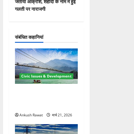
जताया आक्रोश, शहीदों के नाम में हुई
गे
गलती पर नाराजगी
श
न
संबंधित कहानियां
Civic Issues & Development
रामझूला पुल की मरम्मत शुरू! 11
करोड़ की योजना, चारधाम यात्रा
से पहले होगा काम पूरा
Ankush Rawat
मार्च 21, 2026