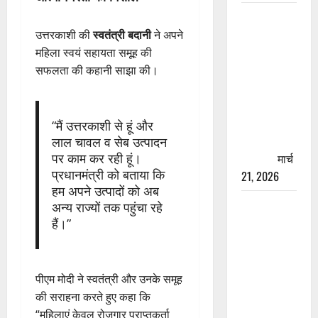
रामझूला पुल
की मरम्मत
उत्तरकाशी की
स्वतंत्री बदानी
ने अपने
शुरू! 11
महिला स्वयं सहायता समूह की
करोड़ की
सफलता की कहानी साझा की।
योजना,
चारधाम
यात्रा से
“मैं उत्तरकाशी से हूं और
पहले होगा
लाल चावल व सेब उत्पादन
पर काम कर रही हूं।
काम पूरा
मार्च
प्रधानमंत्री को बताया कि
21, 2026
हम अपने उत्पादों को अब
AIIMS
अन्य राज्यों तक पहुंचा रहे
ऋषिकेश के
हैं।”
नाम पर
नौकरी का
झांसा! फर्जी
पीएम मोदी ने स्वतंत्री और उनके समूह
भर्ती विज्ञापन
की सराहना करते हुए कहा कि
से युवाओं को
“महिलाएं केवल रोजगार प्राप्तकर्ता