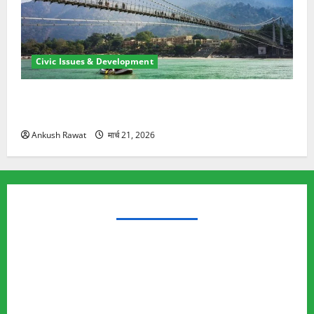
Civic Issues & Development
रामझूला पुल की मरम्मत शुरू! 11 करोड़ की योजना, चारधाम
यात्रा से पहले होगा काम पूरा
Ankush Rawat
मार्च 21, 2026
TRENDING TOPICS
Rishikesh Land Protest
Ankita Bhandari Murder Case
Wildlife Conflict
Leopard Attack
Bear Attack