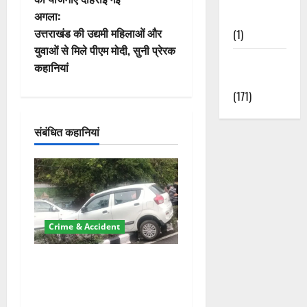
ने
अगला:
Nature
वि
उत्तराखंड की उद्यमी महिलाओं और
(1)
युवाओं से मिले पीएम मोदी, सुनी प्रेरक
गे
Weather
कहानियां
Update
श
(171)
न
संबंधित कहानियां
Crime & Accident
दून में रफ्तार का कहर! 120
Km/h थार ने स्कूटी सवारों को
कुचला, एक की मौत