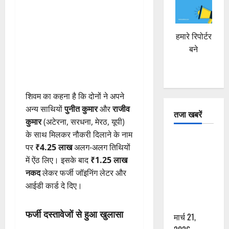
हमारे रिपोर्टर
बने
शिवम का कहना है कि दोनों ने अपने
अन्य साथियों
पुनीत कुमार
और
राजीव
तजा खबरें
कुमार
(अटेरना, सरधना, मेरठ, यूपी)
के साथ मिलकर नौकरी दिलाने के नाम
दून में रफ्तार
पर
₹4.25 लाख
अलग-अलग तिथियों
का कहर! 120
में ऐंठ लिए। इसके बाद
₹1.25 लाख
Km/h थार ने
नकद
लेकर फर्जी जॉइनिंग लेटर और
स्कूटी सवारों
आईडी कार्ड दे दिए।
को कुचला,
एक की मौत
फर्जी दस्तावेजों से हुआ खुलासा
मार्च 21,