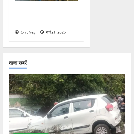
मसूरी रोड हादसा: खाई में गिरी
थार, एक युवक की मौत—SDRF
ने दो को बचाया
Rohit Negi
मार्च 21, 2026
ताजा खबरें