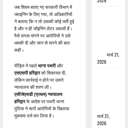
2026
जब शिवम बताए गए सरकारी विभाग में
ऋषिकेश में
ज्वाइनिंग के लिए गया, तो अधिकारियों
बड़ा प्रॉपर्टी
ने बताया कि न तो उसकी कोई भर्ती हुई
फ्रॉड! 100
है और न ही जॉइनिंग लेटर असली हैं।
रुपये के स्टांप
पैसे वापस मांगने पर आरोपियों ने उसे
पेपर पर NRI
धमकी दी और जान से मारने की बात
की जमीन
कही।
हड़पी
मार्च 21,
2026
पीड़ित ने पहले
थाना पथरी
और
मसूरी रोड
एसएसपी हरिद्वार
को शिकायत दी,
हादसा: खाई में
लेकिन कार्रवाई न होने पर उसने
गिरी थार, एक
न्यायालय की शरण ली।
युवक की मौत
एसीजेएसडी (प्रथम) न्यायालय
—SDRF ने
हरिद्वार
के आदेश पर पथरी थाना
दो को बचाया
पुलिस ने चारों आरोपियों के खिलाफ
मार्च 21,
मुकदमा दर्ज कर लिया है।
2026