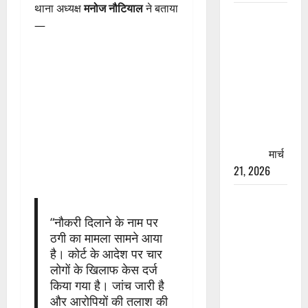
थाना अध्यक्ष
मनोज नौटियाल
ने बताया
रामझूला पुल
—
की मरम्मत
शुरू! 11
करोड़ की
योजना,
चारधाम
यात्रा से
पहले होगा
काम पूरा
मार्च
21, 2026
AIIMS
ऋषिकेश के
“नौकरी दिलाने के नाम पर
नाम पर
ठगी का मामला सामने आया
नौकरी का
है। कोर्ट के आदेश पर चार
झांसा! फर्जी
लोगों के खिलाफ केस दर्ज
भर्ती विज्ञापन
किया गया है। जांच जारी है
से युवाओं को
और आरोपियों की तलाश की