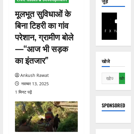
जुड़े
मूलभूत सुविधाओं के
बिना टिहरी का गांव
Facebook
X
YouTube
परेशान, ग्रामीण बोले
—“आज भी सड़क
का इंतजार”
खोजे
Ankush Rawat
निम्न
को
नवम्बर 13, 2025
खोजें:
1 मिनट पढ़ें
SPONSORED