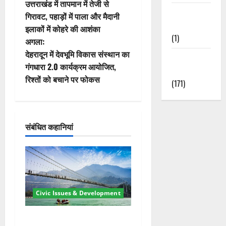
उत्तराखंड में तापमान में तेजी से
स्ट
Waterfalls &
गिरावट, पहाड़ों में पाला और मैदानी
Nature
इलाकों में कोहरे की आशंका
ने
(1)
अगला:
वि
देहरादून में देवभूमि विकास संस्थान का
Weather
गंगधारा 2.0 कार्यक्रम आयोजित,
Update
गे
रिश्तों को बचाने पर फोकस
(171)
श
न
संबंधित कहानियां
Civic Issues & Development
रामझूला पुल की मरम्मत शुरू! 11