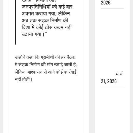
2026
जनप्रतिनिधियों को कई बार
अवगत कराया गया, लेकिन
रामझूला पुल
अब तक सड़क निर्माण की
की मरम्मत
दिशा में कोई ठोस कदम नहीं
शुरू! 11
उठाया गया।”
करोड़ की
योजना,
चारधाम
उन्होंने कहा कि ग्रामीणों की हर बैठक
यात्रा से
में सड़क निर्माण की मांग उठाई जाती है,
पहले होगा
लेकिन आश्वासन से आगे कोई कार्रवाई
काम पूरा
मार्च
नहीं होती।
21, 2026
AIIMS
ऋषिकेश के
नाम पर
नौकरी का
झांसा! फर्जी
भर्ती विज्ञापन