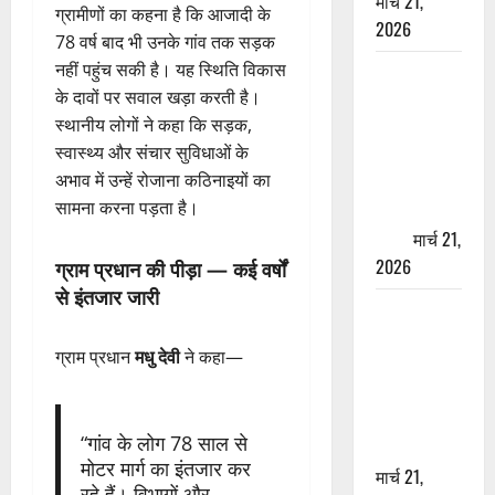
मार्च 21,
ग्रामीणों का कहना है कि आजादी के
2026
78 वर्ष बाद भी उनके गांव तक सड़क
नहीं पहुंच सकी है। यह स्थिति विकास
ऋषिकेश में
के दावों पर सवाल खड़ा करती है।
बड़ा प्रॉपर्टी
स्थानीय लोगों ने कहा कि सड़क,
फ्रॉड! 100
स्वास्थ्य और संचार सुविधाओं के
रुपये के स्टांप
अभाव में उन्हें रोजाना कठिनाइयों का
पेपर पर NRI
सामना करना पड़ता है।
की जमीन
हड़पी
मार्च 21,
2026
ग्राम प्रधान की पीड़ा — कई वर्षों
से इंतजार जारी
मसूरी रोड
हादसा: खाई में
ग्राम प्रधान
मधु देवी
ने कहा—
गिरी थार, एक
युवक की मौत
—SDRF ने
“गांव के लोग 78 साल से
दो को बचाया
मोटर मार्ग का इंतजार कर
मार्च 21,
रहे हैं। विभागों और