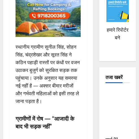
हमारे रिपोर्टर
बने
स्थानीय ग्रामीण सुनील सिंह, सोहन
सिंह, चंद्रशेखर और सूरत सिंह ने
कठिन पहाड़ी रास्तों पर कंधों पर वजन
उठाकर बुजुर्ग को सुरक्षित सड़क तक
तजा खबरें
पहुंचाया। उनके अनुसार यह समस्या
नई नहीं है — अक्सर बीमार मरीजों
दून में रफ्तार
और गर्भवती महिलाओं को इसी तरह ले
का कहर! 120
जाना पड़ता है।
Km/h थार ने
स्कूटी सवारों
ग्रामीणों में रोष — “आजादी के
को कुचला,
बाद भी सड़क नहीं”
एक की मौत