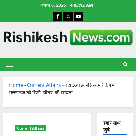
छोड़कर
अगस्त 6, 2026
4:03:13 AM
सामग्री
Facebook
X
YouTube
पर
जाएँ
प्राथमिक
सूची
Home
-
Current Affairs
-
स्टार्टअप इकोसिस्टम रैंकिंग में
उत्तराखंड को मिली ‘लीडर’ की मान्यता
हमारे साथ
Current Affairs
जुड़े