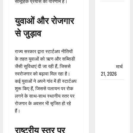
सामूहिक प्रयास का परिणाम है।
रामझूला पुल
की मरम्मत
युवाओं और रोजगार
शुरू! 11
करोड़ की
से जुड़ाव
योजना,
चारधाम
यात्रा से
राज्य सरकार द्वारा स्टार्टअप नीतियों
पहले होगा
के तहत युवाओं को ऋण और सब्सिडी
काम पूरा
मार्च
जैसी सुविधाएं दी जा रही हैं, जिससे
21, 2026
स्वरोजगार को बढ़ावा मिल रहा है।
कई युवाओं ने अपने गांव में ही स्टार्टअप
AIIMS
शुरू किए हैं, जिससे पलायन पर रोक
ऋषिकेश के
लगने के साथ-साथ स्थानीय स्तर पर
नाम पर
रोजगार के अवसर भी सृजित हो रहे
नौकरी का
हैं।
झांसा! फर्जी
भर्ती विज्ञापन
राष्ट्रीय स्तर पर
से युवाओं को