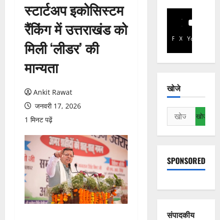
स्टार्टअप इकोसिस्टम
रैंकिंग में उत्तराखंड को
Facebook
X
YouTube
मिली ‘लीडर’ की
मान्यता
खोजे
Ankit Rawat
जनवरी 17, 2026
निम्न
1 मिनट पढ़ें
को
खोजें:
SPONSORED
संपादकीय