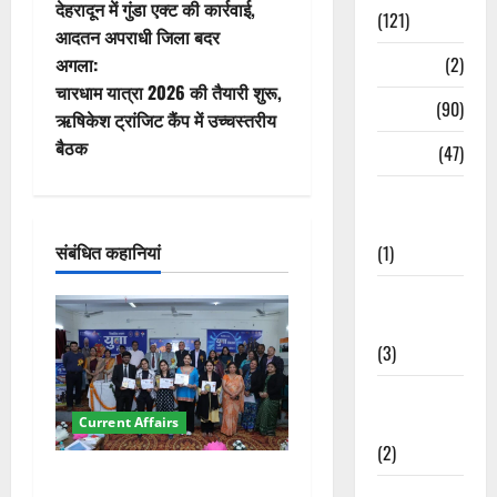
देहरादून में गुंडा एक्ट की कार्रवाई,
(121)
स्ट
आदतन अपराधी जिला बदर
Temples
(2)
अगला:
ने
चारधाम यात्रा 2026 की तैयारी शुरू,
Temples
(90)
वि
ऋषिकेश ट्रांजिट कैंप में उच्चस्तरीय
बैठक
Travel
(47)
गे
Treks &
श
Adventures
संबंधित कहानियां
(1)
न
Treks &
Adventures
(3)
Waterfalls &
Nature
Current Affairs
(2)
देहरादून में युवा संसद 2026:
Waterfalls &