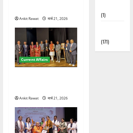
छात्रों ने लोकतंत्र और संविधान
Nature
पर रखे दमदार विचार
(1)
Ankit Rawat
मार्च 21, 2026
Weather
Update
(171)
Current Affairs
देहरादून में इंटरनेशनल मैरीटाइम
कॉन्फ्रेंस की शुरुआत, 7 देशों के
200+ प्रतिनिधि शामिल
Ankit Rawat
मार्च 21, 2026