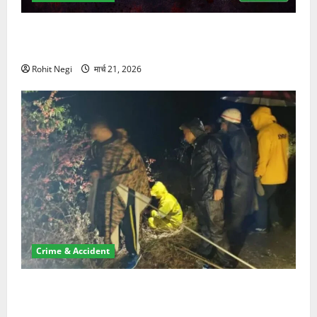
ऋषिकेश में बड़ा प्रॉपर्टी फ्रॉड! 100 रुपये के स्टांप पेपर पर
NRI की जमीन हड़पी
Rohit Negi
मार्च 21, 2026
Crime & Accident
मसूरी रोड हादसा: खाई में गिरी थार, एक युवक की मौत—SDRF
ने दो को बचाया