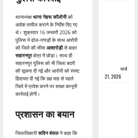
रामझूला पुल
की मरम्मत
थानाध्यक्ष
थाना नेहरू कॉलोनी
को
शुरू! 11
आदेश तामील कराने के निर्देश दिए गए
करोड़ की
थे। शुक्रवार 16 जनवरी 2026 को
योजना,
पुलिस ने ढोल-नगाड़ों के साथ आरोपी
चारधाम
को जिले की सीमा
आशारोड़ी
से बाहर
यात्रा से
सहारनपुर
क्षेत्र में छोड़ा। साथ ही
पहले होगा
सहारनपुर पुलिस को भी जिला बदरी
काम पूरा
मार्च
की सूचना दी गई और आरोपी को स्पष्ट
21, 2026
हिदायत दी गई कि छह माह से पहले
जिले में प्रवेश करने पर सख्त कानूनी
AIIMS
कार्रवाई होगी।
ऋषिकेश के
नाम पर
प्रशासन का बयान
नौकरी का
झांसा! फर्जी
भर्ती विज्ञापन
जिलाधिकारी
सविन बंसल
ने कहा कि
से युवाओं को