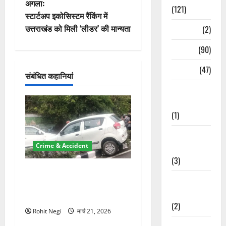
अगला:
(121)
वि
स्टार्टअप इकोसिस्टम रैंकिंग में
उत्तराखंड को मिली ‘लीडर’ की मान्यता
Temples
(2)
गे
Temples
(90)
श
Travel
(47)
संबंधित कहानियां
न
Treks &
Adventures
(1)
Treks &
Crime & Accident
Adventures
(3)
दून में रफ्तार का कहर! 120
Waterfalls &
Km/h थार ने स्कूटी सवारों को
Nature
कुचला, एक की मौत
(2)
Rohit Negi
मार्च 21, 2026
Waterfalls &