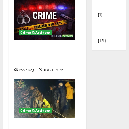
Nature
(1)
Weather
Update
Crime & Accident
(171)
ऋषिकेश में बड़ा प्रॉपर्टी फ्रॉड!
100 रुपये के स्टांप पेपर पर NRI
की जमीन हड़पी
Rohit Negi
मार्च 21, 2026
Crime & Accident
मसूरी रोड हादसा: खाई में गिरी