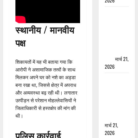
2026
ऋषिकेश में
बड़ा प्रॉपर्टी
स्थानीय / मानवीय
फ्रॉड! 100
रुपये के स्टांप
पक्ष
पेपर पर NRI
की जमीन
हड़पी
मार्च 21,
शिकायतों में यह भी बताया गया कि
2026
आरोपी ने असामाजिक तत्वों के साथ
मिलकर अपने घर को नशे का अड्डा
मसूरी रोड
बना रखा था, जिससे क्षेत्र में अपराध
हादसा: खाई में
और अव्यवस्था बढ़ रही थी। लगातार
गिरी थार, एक
उत्पीड़न से परेशान मोहल्लेवासियों ने
युवक की मौत
जिलाधिकारी से हस्तक्षेप की मांग की
—SDRF ने
थी।
दो को बचाया
मार्च 21,
पुलिस कार्रवाई
2026