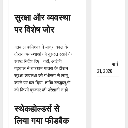
रामझूला पुल
की मरम्मत
सुरक्षा और व्यवस्था
शुरू! 11
पर विशेष जोर
करोड़ की
योजना,
चारधाम
गढ़वाल कमिश्नर ने यात्रा काल के
यात्रा से
दौरान व्यवस्थाओं को दुरुस्त रखने के
पहले होगा
स्पष्ट निर्देश दिए। वहीं, आईजी
काम पूरा
मार्च
गढ़वाल ने चारधाम यात्रा के दौरान
21, 2026
सुरक्षा व्यवस्था को गंभीरता से लागू
AIIMS
करने पर बल दिया, ताकि श्रद्धालुओं
ऋषिकेश के
को किसी प्रकार की परेशानी न हो।
नाम पर
नौकरी का
स्थेकहोल्डर्स से
झांसा! फर्जी
लिया गया फीडबैक
भर्ती विज्ञापन
से युवाओं को