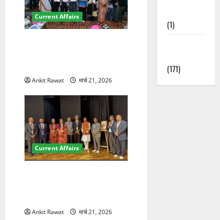
Nature
Current Affairs
(1)
देहरादून में युवा संसद 2026:
Weather
छात्रों ने लोकतंत्र और संविधान
Update
पर रखे दमदार विचार
(171)
Ankit Rawat
मार्च 21, 2026
Current Affairs
देहरादून में इंटरनेशनल मैरीटाइम
कॉन्फ्रेंस की शुरुआत, 7 देशों के
200+ प्रतिनिधि शामिल
Ankit Rawat
मार्च 21, 2026