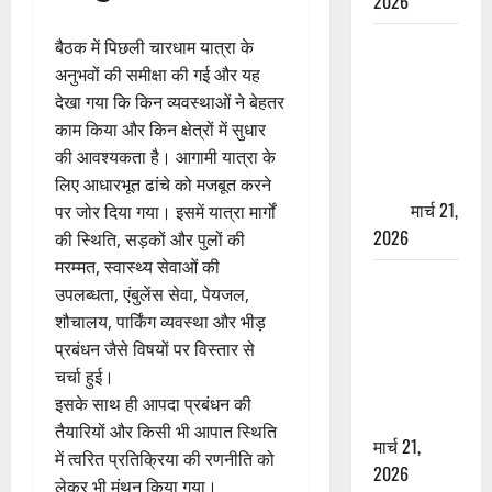
2026
ऋषिकेश में
बैठक में पिछली चारधाम यात्रा के
बड़ा प्रॉपर्टी
अनुभवों की समीक्षा की गई और यह
फ्रॉड! 100
देखा गया कि किन व्यवस्थाओं ने बेहतर
रुपये के स्टांप
काम किया और किन क्षेत्रों में सुधार
पेपर पर NRI
की आवश्यकता है। आगामी यात्रा के
की जमीन
लिए आधारभूत ढांचे को मजबूत करने
हड़पी
मार्च 21,
पर जोर दिया गया। इसमें यात्रा मार्गों
2026
की स्थिति, सड़कों और पुलों की
मरम्मत, स्वास्थ्य सेवाओं की
मसूरी रोड
उपलब्धता, एंबुलेंस सेवा, पेयजल,
हादसा: खाई में
शौचालय, पार्किंग व्यवस्था और भीड़
गिरी थार, एक
प्रबंधन जैसे विषयों पर विस्तार से
युवक की मौत
चर्चा हुई।
—SDRF ने
इसके साथ ही आपदा प्रबंधन की
दो को बचाया
तैयारियों और किसी भी आपात स्थिति
मार्च 21,
में त्वरित प्रतिक्रिया की रणनीति को
2026
लेकर भी मंथन किया गया।