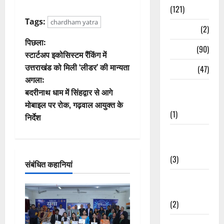
(121)
Tags:
chardham yatra
Temples
(2)
पो
पिछला:
Temples
(90)
स्टार्टअप इकोसिस्टम रैंकिंग में
स्ट
उत्तराखंड को मिली ‘लीडर’ की मान्यता
Travel
(47)
अगला:
ने
Treks &
बदरीनाथ धाम में सिंहद्वार से आगे
Adventures
वि
मोबाइल पर रोक, गढ़वाल आयुक्त के
(1)
निर्देश
गे
Treks &
श
Adventures
(3)
संबंधित कहानियां
न
Waterfalls &
Nature
(2)
Waterfalls &