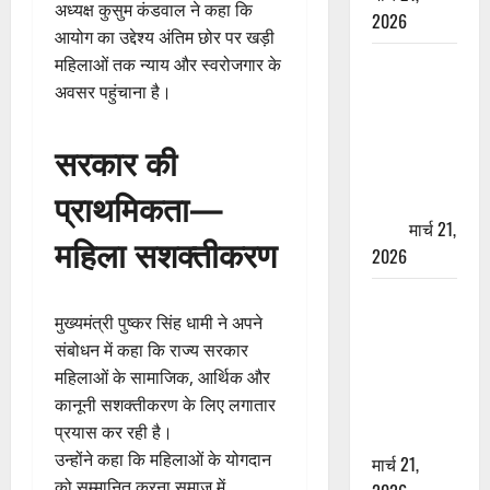
अध्यक्ष कुसुम कंडवाल ने कहा कि
2026
आयोग का उद्देश्य अंतिम छोर पर खड़ी
ऋषिकेश में
महिलाओं तक न्याय और स्वरोजगार के
बड़ा प्रॉपर्टी
अवसर पहुंचाना है।
फ्रॉड! 100
रुपये के स्टांप
सरकार की
पेपर पर NRI
प्राथमिकता—
की जमीन
हड़पी
मार्च 21,
महिला सशक्तीकरण
2026
मसूरी रोड
मुख्यमंत्री पुष्कर सिंह धामी ने अपने
हादसा: खाई में
संबोधन में कहा कि राज्य सरकार
गिरी थार, एक
महिलाओं के सामाजिक, आर्थिक और
युवक की मौत
कानूनी सशक्तीकरण के लिए लगातार
—SDRF ने
प्रयास कर रही है।
दो को बचाया
उन्होंने कहा कि महिलाओं के योगदान
मार्च 21,
को सम्मानित करना समाज में