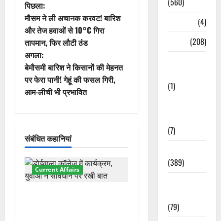
(560)
पो
पिछला:
मौसम ने ली अचानक करवट! बारिश
Naukri
(4)
स्ट
और तेज हवाओं से 10°C गिरा
News
(208)
तापमान, फिर लौटी ठंड
ने
अगला:
Opinion /
वि
बेमौसमी बारिश ने किसानों की मेहनत
Editorial
पर फेरा पानी! गेहूं की फसल गिरी,
(1)
गे
आम-लीची भी प्रभावित
Opinion &
श
Editorial
न
(7)
संबंधित कहानियां
Politics
(389)
Current Affairs
Sarkari
Naukri
देहरादून में युवा संसद 2026:
(79)
छात्रों ने लोकतंत्र और संविधान
पर रखे दमदार विचार