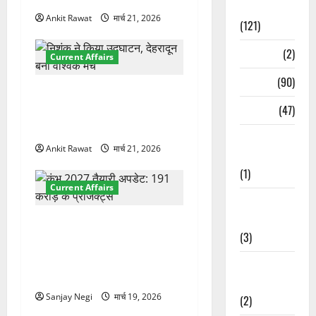
Spirituality
Ankit Rawat
मार्च 21, 2026
(121)
Temples
(2)
Current Affairs
Temples
(90)
देहरादून में इंटरनेशनल मैरीटाइम
Travel
(47)
कॉन्फ्रेंस की शुरुआत, 7 देशों के
200+ प्रतिनिधि शामिल
Treks &
Ankit Rawat
मार्च 21, 2026
Adventures
(1)
Current Affairs
Treks &
Adventures
कुंभ-2027 की तैयारियों में तेजी:
(3)
मुख्य सचिव ने दिए सख्त निर्देश,
अक्टूबर 2026 तक काम पूरा
Waterfalls &
करने का लक्ष्य
Nature
Sanjay Negi
मार्च 19, 2026
(2)