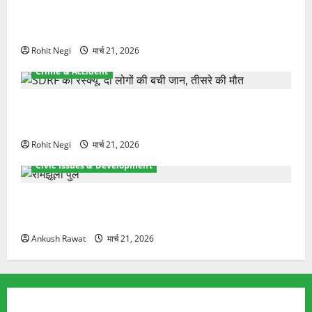
ऋषिकेश में बड़ा प्रॉपर्टी फ्रॉड! 100 रुपये के स्टांप पेपर पर
NRI की जमीन हड़पी
Rohit Negi
मार्च 21, 2026
Crime & Accident
मसूरी रोड हादसा: खाई में गिरी थार, एक युवक की मौत—SDRF
ने दो को बचाया
Rohit Negi
मार्च 21, 2026
Civic Issues & Development
रामझूला पुल की मरम्मत शुरू! 11 करोड़ की योजना, चारधाम
यात्रा से पहले होगा काम पूरा
Ankush Rawat
मार्च 21, 2026
TRENDING TOPICS