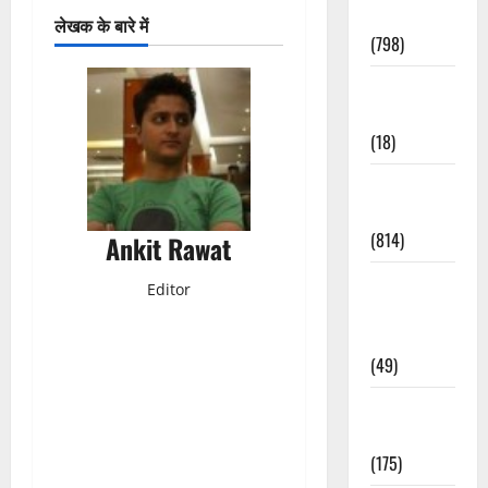
Accident
लेखक के बारे में
(798)
Culture &
Lifestyle
(18)
Current
Affairs
(814)
Ankit Rawat
Education &
Editor
Exam
Updates
(49)
Festivals &
Events
(175)