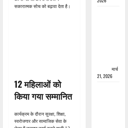
2026
सकारात्मक सोच को बढ़ावा देता है।
रामझूला पुल
की मरम्मत
शुरू! 11
करोड़ की
योजना,
चारधाम
यात्रा से
पहले होगा
काम पूरा
मार्च
21, 2026
12 महिलाओं को
AIIMS
किया गया सम्मानित
ऋषिकेश के
नाम पर
नौकरी का
कार्यक्रम के दौरान सुरक्षा, शिक्षा,
झांसा! फर्जी
स्वरोजगार और सामाजिक सेवा के
भर्ती विज्ञापन