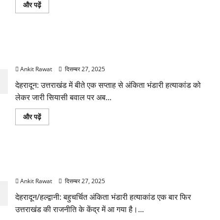
भरोसा
उर्मिला
और पढ़ें
के
सनावर
बारे
के
में
आरोपों
और
पर
पढ़ें
दुष्यंत
अंकिता भंडारी मामले पर बीजेपी का पलटवार: खजान दास बोले—यह
गौतम
का
सुनियोजित षड्यंत्र है
जवाब,
जांच
Ankit Rawat
दिसम्बर 27, 2025
और
मानहानि
देहरादून: उत्तराखंड में बीते एक सप्ताह से अंकिता भंडारी हत्याकांड को
की
चेतावनी
लेकर जारी सियासी बवाल पर अब...
के
बारे
में
अंकिता
और पढ़ें
और
भंडारी
पढ़ें
मामले
पर
बीजेपी
का
अंकिता भंडारी हत्याकांड पर देहरादून-हल्द्वानी में प्रदर्शन, CBI जांच की
पलटवार:
खजान
मांग
दास
बोले
Ankit Rawat
दिसम्बर 27, 2025
—
यह
देहरादून/हल्द्वानी: बहुचर्चित अंकिता भंडारी हत्याकांड एक बार फिर
सुनियोजित
षड्यंत्र
उत्तराखंड की राजनीति के केंद्र में आ गया है।...
है
के