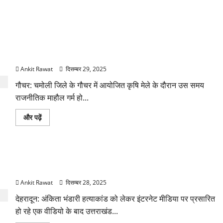
जंगली जानवरों से सुरक्षा और अंकिता को न्याय की मांग, गौचर में कांग्रेस
का धरना
Ankit Rawat
दिसम्बर 29, 2025
गौचर: चमोली जिले के गौचर में आयोजित कृषि मेले के दौरान उस समय
राजनीतिक माहौल गर्म हो...
जंगली
और पढ़ें
जानवरों
से
सुरक्षा
और
अंकिता
गढ़वाल की सीटों पर नजर, अंकिता मुद्दे पर कांग्रेस–भाजपा की नई
को
न्याय
रणनीति
की
मांग,
Ankit Rawat
दिसम्बर 28, 2025
गौचर
में
देहरादून: अंकिता भंडारी हत्याकांड को लेकर इंटरनेट मीडिया पर प्रसारित
कांग्रेस
का
हो रहे एक वीडियो के बाद उत्तराखंड...
धरना
के