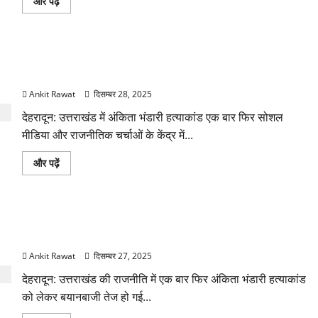
अंकिता
और पढ़ें
बारे
भंडारी
में
हत्याकांड
और
पर
पढ़ें
कांग्रेस
का
अंकिता भंडारी हत्याकांड पर सोशल मीडिया दावों को लेकर पुलिस का
हमला
तेज,
जवाब, एसआईटी जांच पर जताया भरोसा
प्रदेशभर
में
Ankit Rawat
दिसम्बर 28, 2025
प्रदर्शन
के
देहरादून: उत्तराखंड में अंकिता भंडारी हत्याकांड एक बार फिर सोशल
बारे
में
मीडिया और राजनीतिक चर्चाओं के केंद्र में...
और
पढ़ें
अंकिता
और पढ़ें
भंडारी
हत्याकांड
पर
सोशल
मीडिया
उर्मिला सनावर के आरोपों पर दुष्यंत गौतम का जवाब, जांच और मानहानि
दावों
को
की चेतावनी
लेकर
पुलिस
Ankit Rawat
दिसम्बर 27, 2025
का
जवाब,
देहरादून: उत्तराखंड की राजनीति में एक बार फिर अंकिता भंडारी हत्याकांड
एसआईटी
जांच
को लेकर बयानबाजी तेज हो गई...
पर
जताया