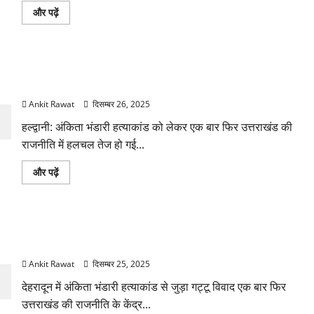
बारे
अंकिता
और पढ़ें
में
भंडारी
और
हत्याकांड
पढ़ें
पर
देहरादून-
हल्द्वानी
अंकिता भंडारी हत्याकांड पर अजय भट्ट की चुप्पी, बोले—“मुझे मामले की
में
प्रदर्शन,
जानकारी नहीं”
CBI
जांच
Ankit Rawat
दिसम्बर 26, 2025
की
मांग
हल्द्वानी: अंकिता भंडारी हत्याकांड को लेकर एक बार फिर उत्तराखंड की
के
बारे
राजनीति में हलचल तेज हो गई...
में
और
पढ़ें
अंकिता
और पढ़ें
भंडारी
हत्याकांड
पर
अजय
भट्ट
अंकिता भंडारी हत्याकांड: गट्टू विवाद पर महेंद्र भट्ट का पलटवार,
की
चुप्पी,
उर्मिला सनावर पर लगाए गंभीर आरोप
बोले
—“मुझे
Ankit Rawat
दिसम्बर 25, 2025
मामले
की
देहरादून में अंकिता भंडारी हत्याकांड से जुड़ा गट्टू विवाद एक बार फिर
जानकारी
नहीं”
उत्तराखंड की राजनीति के केंद्र...
के