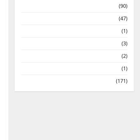
Temples
(90)
Travel
(47)
Treks & Adventures
(1)
Treks & Adventures
(3)
Waterfalls & Nature
(2)
Waterfalls & Nature
(1)
Weather Update
(171)