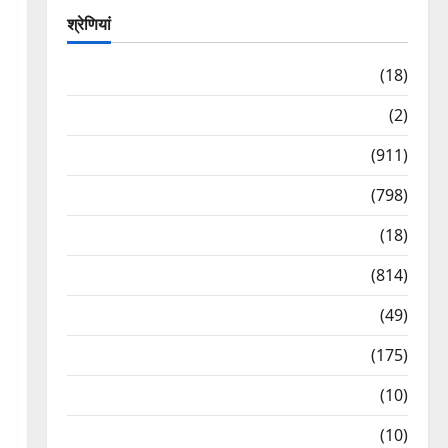
श्रेणियां
Astrology
(18)
Bizarre
(2)
Civic Issues & Development
(911)
Crime & Accident
(798)
Culture & Lifestyle
(18)
Current Affairs
(814)
Education & Exam Updates
(49)
Festivals & Events
(175)
Festivals & Events
(10)
Food & Local Cuisine
(10)