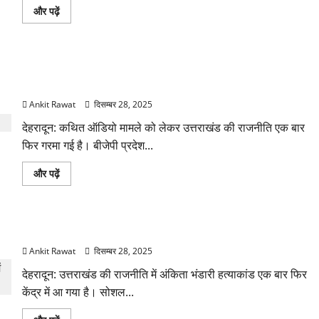
बारे
गढ़वाल
और पढ़ें
में
की
और
सीटों
पढ़ें
पर
नजर,
अंकिता
ऑडियो विवाद पर आमने-सामने BJP–Congress, गोदियाल का महेंद्र
मुद्दे
पर
भट्ट पर तीखा हमला
कांग्रेस–
भाजपा
Ankit Rawat
दिसम्बर 28, 2025
की
नई
देहरादून: कथित ऑडियो मामले को लेकर उत्तराखंड की राजनीति एक बार
रणनीति
के
फिर गरमा गई है। बीजेपी प्रदेश...
बारे
में
और
ऑडियो
और पढ़ें
पढ़ें
विवाद
पर
आमने-
सामने
BJP–
अंकिता भंडारी हत्याकांड पर कांग्रेस का हमला तेज, प्रदेशभर में प्रदर्शन
Congress,
गोदियाल
Ankit Rawat
दिसम्बर 28, 2025
का
महेंद्र
भट्ट
देहरादून: उत्तराखंड की राजनीति में अंकिता भंडारी हत्याकांड एक बार फिर
पर
केंद्र में आ गया है। सोशल...
तीखा
हमला
के