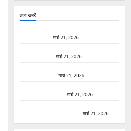
तजा खबरें
दून में रफ्तार का कहर! 120 Km/h थार ने स्कूटी सवारों को
कुचला, एक की मौत
मार्च 21, 2026
ऋषिकेश में बड़ा प्रॉपर्टी फ्रॉड! 100 रुपये के स्टांप पेपर पर
NRI की जमीन हड़पी
मार्च 21, 2026
मसूरी रोड हादसा: खाई में गिरी थार, एक युवक की मौत—
SDRF ने दो को बचाया
मार्च 21, 2026
रामझूला पुल की मरम्मत शुरू! 11 करोड़ की योजना, चारधाम
यात्रा से पहले होगा काम पूरा
मार्च 21, 2026
AIIMS ऋषिकेश के नाम पर नौकरी का झांसा! फर्जी भर्ती
विज्ञापन से युवाओं को ठगने की कोशिश
मार्च 21, 2026