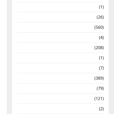
Food & Local Cuisine
(1)
Health & Wellness
(26)
Local News
(560)
Naukri
(4)
News
(208)
Opinion / Editorial
(1)
Opinion & Editorial
(7)
Politics
(389)
Sarkari Naukri
(79)
Spirituality
(121)
Temples
(2)