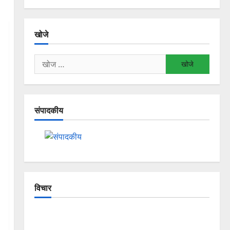
खोजे
निम्न
को
खोजें:
संपादकीय
विचार
The Crumbling Mountains of
Uttarakhand: Continuous Disasters in