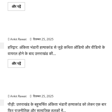
बारे
में
अंकिता
और पढ़ें
और
भंडारी
पढ़ें
हत्याकांड:
गट्टू
विवाद
पर
अंकिता भंडारी केस: वायरल ऑडियो–वीडियो के बाद हरिद्वार में दो पर
महेंद्र
भट्ट
मुकदमा, सियासत तेज
का
पलटवार,
Ankit Rawat
दिसम्बर 25, 2025
उर्मिला
सनावर
हरिद्वार: अंकिता भंडारी हत्याकांड से जुड़े कथित ऑडियो और वीडियो के
पर
लगाए
वायरल होने के बाद उत्तराखंड की...
गंभीर
आरोप
के
अंकिता
और पढ़ें
बारे
भंडारी
में
केस:
और
वायरल
पढ़ें
ऑडियो–
वीडियो
पौड़ी में फिर गरमाया अंकिता भंडारी मामला, मां बोलीं—सच्चाई सामने आनी
के
बाद
चाहिए
हरिद्वार
में
Ankit Rawat
दिसम्बर 25, 2025
दो
पर
पौड़ी: उत्तराखंड के बहुचर्चित अंकिता भंडारी हत्याकांड को लेकर एक बार
मुकदमा,
सियासत
फिर राजनीतिक और सामाजिक हलकों में...