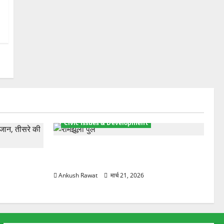
Civic Issues & Development
रामझूला पुल की मरम्मत शुरू! 11 करोड़ की
ार, एक युवक
योजना, चारधाम यात्रा से पहले होगा काम पूरा
Ankush Rawat
मार्च 21, 2026