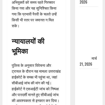
2026
अभियुक्तों को समय रहते गिरफ्तार
किया गया और यह सुनिश्चित किया
रामझूला पुल
गया कि प्रभावी पैरवी के चलते उन्हें
की मरम्मत
किसी भी स्तर पर जमानत न मिल
शुरू! 11
सके।
करोड़ की
योजना,
न्यायालयों की
चारधाम
यात्रा से
भूमिका
पहले होगा
काम पूरा
मार्च
21, 2026
पुलिस के अनुसार विवेचना और
ट्रायल के दौरान यह मामला उत्तराखंड
AIIMS
हाईकोर्ट के समक्ष भी पहुंचा था, जहां
ऋषिकेश के
सीबीआई जांच की मांग की गई।
नाम पर
हाईकोर्ट ने एसआईटी जांच को निष्पक्ष
नौकरी का
और पारदर्शी मानते हुए सीबीआई जांच
झांसा! फर्जी
की आवश्यकता से इनकार कर दिया।
भर्ती विज्ञापन