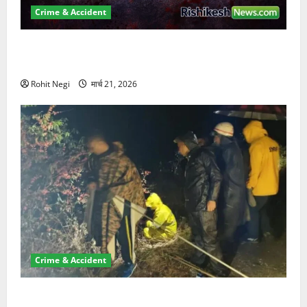
Crime & Accident
ऋषिकेश में बड़ा प्रॉपर्टी फ्रॉड! 100 रुपये के स्टांप पेपर पर
NRI की जमीन हड़पी
Rohit Negi
मार्च 21, 2026
Crime & Accident
मसूरी रोड हादसा: खाई में गिरी थार, एक युवक की मौत—SDRF