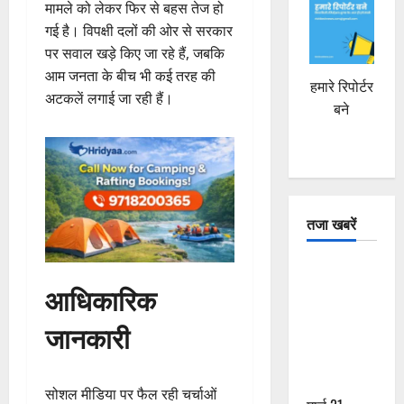
मामले को लेकर फिर से बहस तेज हो
गई है। विपक्षी दलों की ओर से सरकार
पर सवाल खड़े किए जा रहे हैं, जबकि
आम जनता के बीच भी कई तरह की
हमारे रिपोर्टर
अटकलें लगाई जा रही हैं।
बने
तजा खबरें
दून में रफ्तार
आधिकारिक
का कहर! 120
Km/h थार ने
जानकारी
स्कूटी सवारों
को कुचला,
एक की मौत
सोशल मीडिया पर फैल रही चर्चाओं