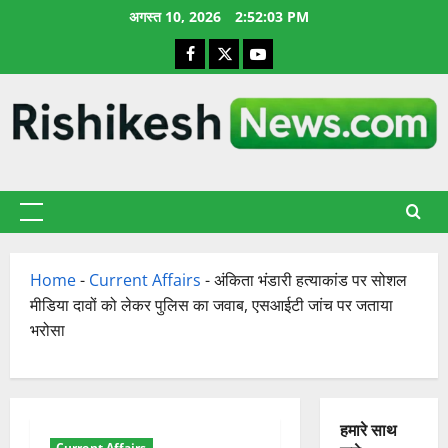
छोड़कर
अगस्त 10, 2026
2:52:04 PM
सामग्री
Facebook
X
YouTube
पर
जाएँ
प्राथमिक
सूची
Home
-
Current Affairs
-
अंकिता भंडारी हत्याकांड पर सोशल
मीडिया दावों को लेकर पुलिस का जवाब, एसआईटी जांच पर जताया
भरोसा
हमारे साथ
Current Affairs