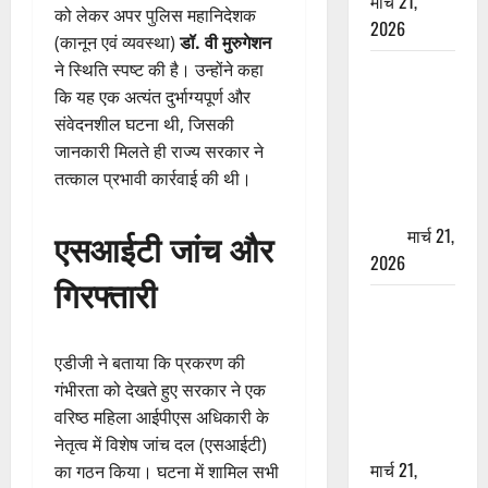
मार्च 21,
को लेकर अपर पुलिस महानिदेशक
2026
(कानून एवं व्यवस्था)
डॉ. वी मुरुगेशन
ने स्थिति स्पष्ट की है। उन्होंने कहा
ऋषिकेश में
कि यह एक अत्यंत दुर्भाग्यपूर्ण और
बड़ा प्रॉपर्टी
संवेदनशील घटना थी, जिसकी
फ्रॉड! 100
जानकारी मिलते ही राज्य सरकार ने
रुपये के स्टांप
तत्काल प्रभावी कार्रवाई की थी।
पेपर पर NRI
की जमीन
हड़पी
मार्च 21,
एसआईटी जांच और
2026
गिरफ्तारी
मसूरी रोड
हादसा: खाई में
गिरी थार, एक
एडीजी ने बताया कि प्रकरण की
युवक की मौत
गंभीरता को देखते हुए सरकार ने एक
—SDRF ने
वरिष्ठ महिला आईपीएस अधिकारी के
दो को बचाया
नेतृत्व में विशेष जांच दल (एसआईटी)
मार्च 21,
का गठन किया। घटना में शामिल सभी