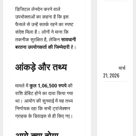
रामझूला पुल
डिजिटल लेनदेन करने वाले
की मरम्मत
उपभोक्ताओं का कहना है कि इस
शुरू! 11
फैसले से उन्हें सतर्क रहने का स्पष्ट
करोड़ की
संदेश मिला है। लोगों ने माना कि
योजना,
तकनीक सुरक्षित है, लेकिन
सावधानी
चारधाम
बरतना उपयोगकर्ता की जिम्मेदारी
है।
यात्रा से
पहले होगा
आंकड़े और तथ्य
काम पूरा
मार्च
21, 2026
मामले में
कुल 1,06,500 रुपये
की
AIIMS
राशि डेबिट होने का दावा किया गया
ऋषिकेश के
था। आयोग की सुनवाई में यह तथ्य
नाम पर
निर्णायक रहा कि सभी ट्रांजेक्शन
नौकरी का
ग्राहक के डिवाइस से ही किए गए।
झांसा! फर्जी
भर्ती विज्ञापन
आगे क्या होगा
से युवाओं को