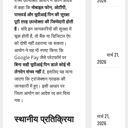
2026
राज्य उपभोक्ता आयोग ने अपने आदेश
में कहा कि
मोबाइल फोन, ओटीपी,
ऋषिकेश में
पासवर्ड और यूपीआई पिन की सुरक्षा
बड़ा प्रॉपर्टी
पूरी तरह उपभोक्ता की जिम्मेदारी होती
फ्रॉड! 100
है
। यदि इन जानकारियों की सुरक्षा में
रुपये के स्टांप
चूक होती है, तो बैंक या डिजिटल ऐप
पेपर पर NRI
को दोषी नहीं ठहराया जा सकता।
की जमीन
आयोग ने यह भी स्पष्ट किया कि
हड़पी
मार्च 21,
Google Pay जैसे प्लेटफॉर्म पर
2026
बिना सही यूपीआई पिन डाले कोई भी
लेनदेन संभव नहीं
है, इसलिए यह माना
मसूरी रोड
जाएगा कि ट्रांजेक्शन ग्राहक की
हादसा: खाई में
जानकारी में हुए। इसी आधार पर
गिरी थार, एक
जिला आयोग का आदेश रद्द कर दिया
युवक की मौत
गया।
—SDRF ने
दो को बचाया
स्थानीय प्रतिक्रिया
मार्च 21,
2026