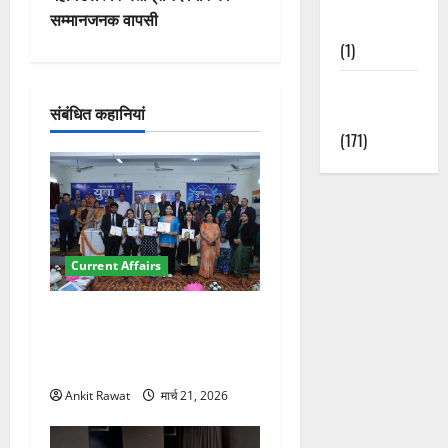
गे
सम्मानजनक वापसी
Nature
(1)
श
Weather
न
संबंधित कहानियां
Update
(171)
Current Affairs
देहरादून में युवा संसद 2026:
छात्रों ने लोकतंत्र और संविधान
पर रखे दमदार विचार
Ankit Rawat
मार्च 21, 2026