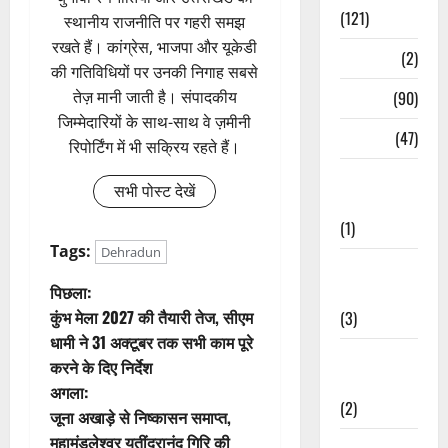
(121)
स्थानीय राजनीति पर गहरी समझ
रखते हैं। कांग्रेस, भाजपा और यूकेडी
Temples
(2)
की गतिविधियों पर उनकी निगाह सबसे
तेज़ मानी जाती है। संपादकीय
Temples
(90)
जिम्मेदारियों के साथ-साथ वे ज़मीनी
Travel
(47)
रिपोर्टिंग में भी सक्रिय रहते हैं।
Treks &
सभी पोस्ट देखें
Adventures
(1)
Tags:
Dehradun
Treks &
पो
पिछला:
Adventures
कुंभ मेला 2027 की तैयारी तेज, सीएम
(3)
स्ट
धामी ने 31 अक्टूबर तक सभी काम पूरे
Waterfalls &
करने के दिए निर्देश
ने
Nature
अगला:
(2)
वि
जूना अखाड़े से निष्कासन समाप्त,
महामंडलेश्वर यतींद्रानंद गिरि की
Waterfalls &