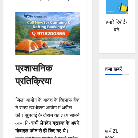
हमारे रिपोर्टर
बने
प्रशासनिक
तजा खबरें
प्रतिक्रिया
दून में रफ्तार
का कहर! 120
Km/h थार ने
जिला आयोग के आदेश के खिलाफ बैंक
स्कूटी सवारों
ने राज्य उपभोक्ता आयोग में अपील
को कुचला,
की। सुनवाई के दौरान यह तथ्य सामने
एक की मौत
आया कि
सभी लेनदेन ग्राहक के अपने
मार्च 21,
मोबाइल फोन से ही किए गए थे
।