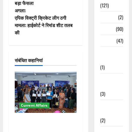
बड़ा फैसला
ने
(121)
अगला:
वि
Temples
(2)
एपिक विक्ट्री क्रिकेट लीग ठगी
मामला: हाईकोर्ट ने रिमांड शीट तलब
Temples
(90)
गे
की
Travel
(47)
श
Treks &
न
Adventures
संबंधित कहानियां
(1)
Treks &
Adventures
(3)
Waterfalls &
Current Affairs
Nature
(2)
देहरादून में युवा संसद 2026:
छात्रों ने लोकतंत्र और संविधान
Waterfalls &