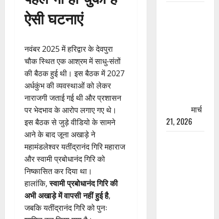
रामझूला पुल
ऐसी घटनाएं
की मरम्मत
शुरू! 11
करोड़ की
नवंबर 2025 में हरिद्वार के देवपुरा
योजना,
चौक स्थित एक आश्रम में साधु-संतों
चारधाम
की बैठक हुई थी। इस बैठक में 2027
यात्रा से
अर्धकुंभ की व्यवस्थाओं को लेकर
पहले होगा
नाराजगी जताई गई थी और प्रशासन
काम पूरा
मार्च
पर भेदभाव के आरोप लगाए गए थे।
21, 2026
इस बैठक से जुड़े वीडियो के सामने
आने के बाद जूना अखाड़े ने
AIIMS
महामंडलेश्वर यतींद्रानंद गिरि महाराज
ऋषिकेश के
और स्वामी प्रबोधानंद गिरि को
नाम पर
निष्कासित कर दिया था।
नौकरी का
हालांकि,
स्वामी प्रबोधानंद गिरि की
झांसा! फर्जी
अभी अखाड़े में वापसी नहीं हुई है
,
भर्ती विज्ञापन
जबकि यतींद्रानंद गिरि को पुनः
से युवाओं को