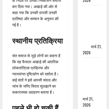
2026
के निर्देश पर उनका निष्कासन समाप्त
कर दिया गया। अखाड़े की ओर से
ऋषिकेश में
कहा गया कि उनकी वापसी उनकी
बड़ा प्रॉपर्टी
प्रतिष्ठा और सम्मान के अनुरूप की
फ्रॉड! 100
गई है।
रुपये के स्टांप
पेपर पर NRI
स्थानीय प्रतिक्रिया
की जमीन
हड़पी
मार्च 21,
2026
संत समाज से जुड़े लोगों का कहना है
कि यह फैसला अखाड़े की आंतरिक
मसूरी रोड
लोकतांत्रिक प्रक्रिया और
हादसा: खाई में
न्यायसंगत दृष्टिकोण को दर्शाता है।
गिरी थार, एक
कई संतों ने इसे आपसी संवाद और
युवक की मौत
जांच के जरिए विवाद सुलझाने का
—SDRF ने
सकारात्मक उदाहरण बताया है।
दो को बचाया
मार्च 21,
2026
पहले भी हो चुकी हैं