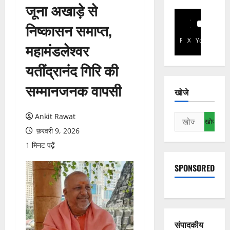
जूना अखाड़े से
निष्कासन समाप्त,
Facebook
X
YouTube
महामंडलेश्वर
यतींद्रानंद गिरि की
सम्मानजनक वापसी
खोजे
Ankit Rawat
निम्न
को
फ़रवरी 9, 2026
खोजें:
1 मिनट पढ़ें
SPONSORED
संपादकीय