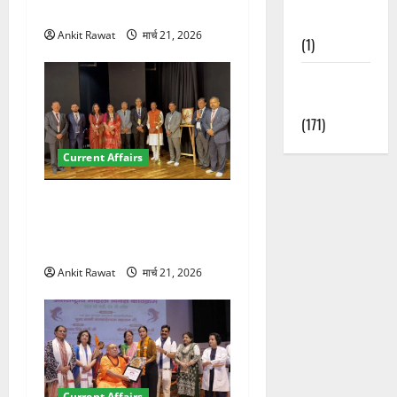
पर रखे दमदार विचार
Nature
Ankit Rawat
मार्च 21, 2026
(1)
Weather
Update
(171)
Current Affairs
देहरादून में इंटरनेशनल मैरीटाइम
कॉन्फ्रेंस की शुरुआत, 7 देशों के
200+ प्रतिनिधि शामिल
Ankit Rawat
मार्च 21, 2026
Current Affairs