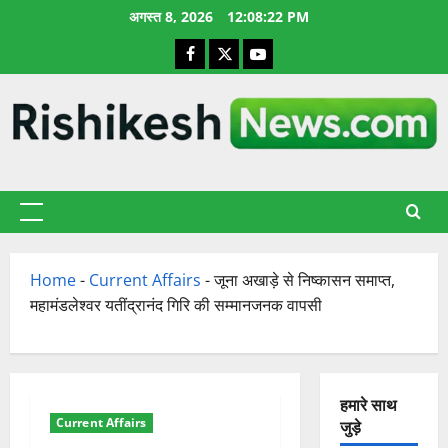
छोड़कर
अगस्त 8, 2026
12:08:23 PM
सामग्री
Facebook
X
YouTube
पर
जाएँ
प्राथमिक
सूची
Home
-
Current Affairs
-
जूना अखाड़े से निष्कासन समाप्त,
महामंडलेश्वर यतींद्रानंद गिरि की सम्मानजनक वापसी
हमारे साथ
Current Affairs
जुड़े