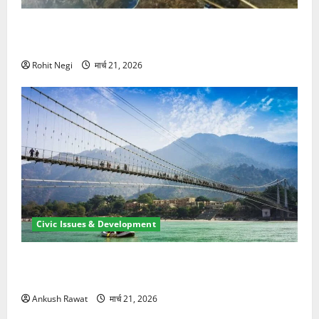
मसूरी रोड हादसा: खाई में गिरी थार, एक युवक की मौत—SDRF
ने दो को बचाया
Rohit Negi
मार्च 21, 2026
Civic Issues & Development
रामझूला पुल की मरम्मत शुरू! 11 करोड़ की योजना, चारधाम
यात्रा से पहले होगा काम पूरा
Ankush Rawat
मार्च 21, 2026