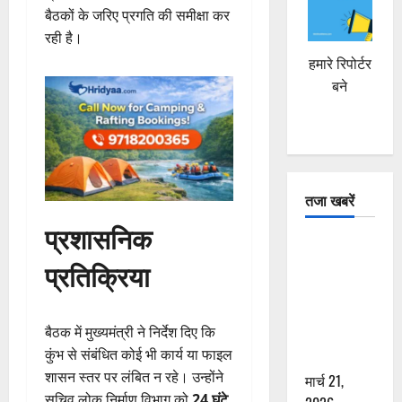
बैठकों के जरिए प्रगति की समीक्षा कर
रही है।
हमारे रिपोर्टर
बने
तजा खबरें
प्रशासनिक
दून में रफ्तार
प्रतिक्रिया
का कहर! 120
Km/h थार ने
स्कूटी सवारों
बैठक में मुख्यमंत्री ने निर्देश दिए कि
को कुचला,
कुंभ से संबंधित कोई भी कार्य या फाइल
एक की मौत
शासन स्तर पर लंबित न रहे। उन्होंने
मार्च 21,
सचिव लोक निर्माण विभाग को
24 घंटे