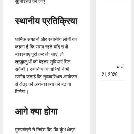
सुनिश्चित की जाएं।
रामझूला पुल
की मरम्मत
स्थानीय प्रतिक्रिया
शुरू! 11
करोड़ की
योजना,
धार्मिक संगठनों और स्थानीय लोगों का
चारधाम
कहना है कि समय रहते यदि सभी
यात्रा से
व्यवस्थाएं पूरी कर ली जाएं, तो
पहले होगा
श्रद्धालुओं को बेहतर सुविधाएं मिल
काम पूरा
मार्च
सकेंगी। स्थानीय व्यापारियों ने भी
21, 2026
उम्मीद जताई कि सुव्यवस्थित आयोजन
से क्षेत्र की अर्थव्यवस्था को बढ़ावा
AIIMS
मिलेगा।
ऋषिकेश के
नाम पर
आगे क्या होगा
नौकरी का
झांसा! फर्जी
भर्ती विज्ञापन
मुख्यमंत्री ने निर्देश दिए कि कुंभ क्षेत्र
से युवाओं को