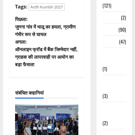
(121)
Tags:
Ardh Kumbh 2027
Temples
(2)
पो
पिछला:
जुणगा गांव में भालू का हमला, ग्रामीण
Temples
(90)
स्ट
गंभीर रूप से घायल
Travel
(47)
अगला:
ने
ऑनलाइन फ्रॉड में बैंक जिम्मेदार नहीं,
Treks &
वि
ग्राहक की लापरवाही पर आयोग का
Adventures
बड़ा फैसला
(1)
गे
Treks &
श
Adventures
संबंधित कहानियां
न
(3)
Waterfalls &
Nature
(2)
Waterfalls &