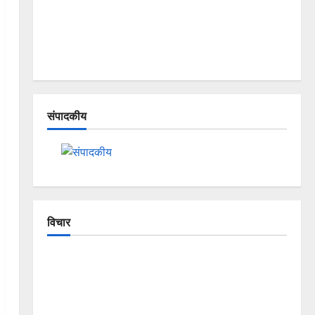
संपादकीय
विचार
The Crumbling Mountains of
Uttarakhand: Continuous Disasters in
Dehradun, Chamoli, and Joshimath —
Why Is This Destruction Repeating?