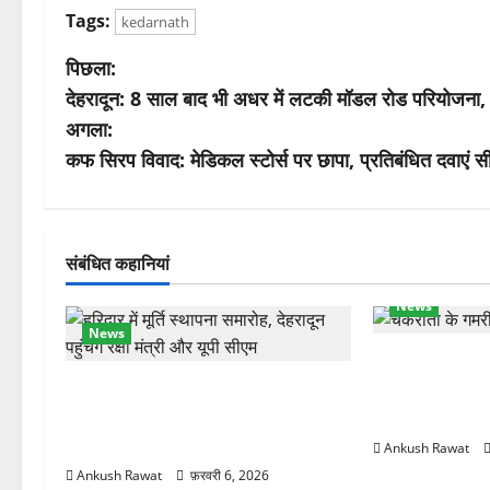
Tags:
kedarnath
पो
पिछला:
देहरादून: 8 साल बाद भी अधर में लटकी मॉडल रोड परियोजना,
स्ट
अगला:
ने
कफ सिरप विवाद: मेडिकल स्टोर्स पर छापा, प्रतिबंधित दवाएं 
वि
गे
संबंधित कहानियां
श
News
News
न
चकराता के गमरी ग
रक्षा मंत्री राजनाथ सिंह और सीएम योगी
देवदार का मकान
आज पहुंचेंगे, हरिद्वार कार्यक्रम में होंगे
का नुकसान
शामिल
Ankush Rawat
Ankush Rawat
फ़रवरी 6, 2026