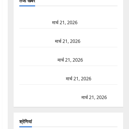
तजा खबरें
दून में रफ्तार का कहर! 120 Km/h थार ने स्कूटी सवारों को
कुचला, एक की मौत
मार्च 21, 2026
ऋषिकेश में बड़ा प्रॉपर्टी फ्रॉड! 100 रुपये के स्टांप पेपर पर
NRI की जमीन हड़पी
मार्च 21, 2026
मसूरी रोड हादसा: खाई में गिरी थार, एक युवक की मौत—
SDRF ने दो को बचाया
मार्च 21, 2026
रामझूला पुल की मरम्मत शुरू! 11 करोड़ की योजना, चारधाम
यात्रा से पहले होगा काम पूरा
मार्च 21, 2026
AIIMS ऋषिकेश के नाम पर नौकरी का झांसा! फर्जी भर्ती
विज्ञापन से युवाओं को ठगने की कोशिश
मार्च 21, 2026
श्रेणियां