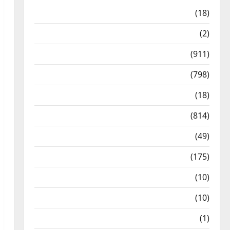
Astrology
(18)
Bizarre
(2)
Civic Issues & Development
(911)
Crime & Accident
(798)
Culture & Lifestyle
(18)
Current Affairs
(814)
Education & Exam Updates
(49)
Festivals & Events
(175)
Festivals & Events
(10)
Food & Local Cuisine
(10)
Food & Local Cuisine
(1)