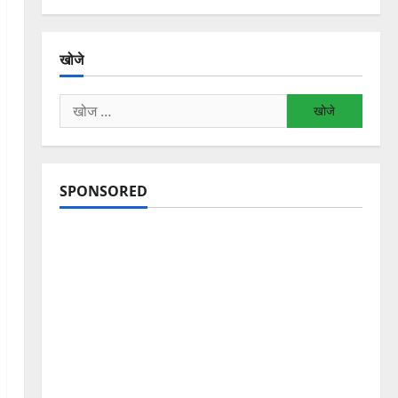
खोजे
निम्न
को
खोजें:
SPONSORED