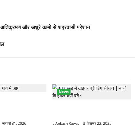
 अतिक्रमण और अधूरे कामों से शहरवासी परेशान
सील
News
ांव में तीन मंजिला
 आग में खाक, 25 लाख
कॉर्बेट में सर्दियों की तैयारी, ढेला रेस्क्यू
सेंटर में बाघ-लेपर्ड की विशेष देखभाल
जनवरी 31, 2026
Ankush Rawat
दिसम्बर 22, 2025