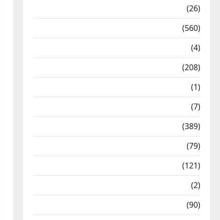
Health & Wellness
(26)
Local News
(560)
Naukri
(4)
News
(208)
Opinion / Editorial
(1)
Opinion & Editorial
(7)
Politics
(389)
Sarkari Naukri
(79)
Spirituality
(121)
Temples
(2)
Temples
(90)