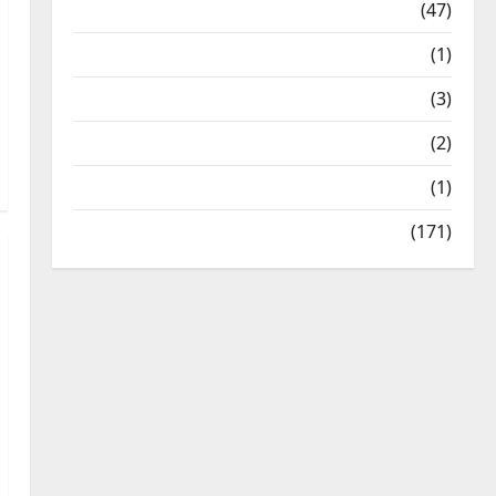
Travel
(47)
Treks & Adventures
(1)
Treks & Adventures
(3)
Waterfalls & Nature
(2)
Waterfalls & Nature
(1)
Weather Update
(171)