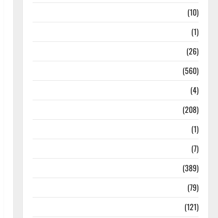
Food & Local Cuisine
(10)
Food & Local Cuisine
(1)
Health & Wellness
(26)
Local News
(560)
Naukri
(4)
News
(208)
Opinion / Editorial
(1)
Opinion & Editorial
(7)
Politics
(389)
Sarkari Naukri
(79)
Spirituality
(121)