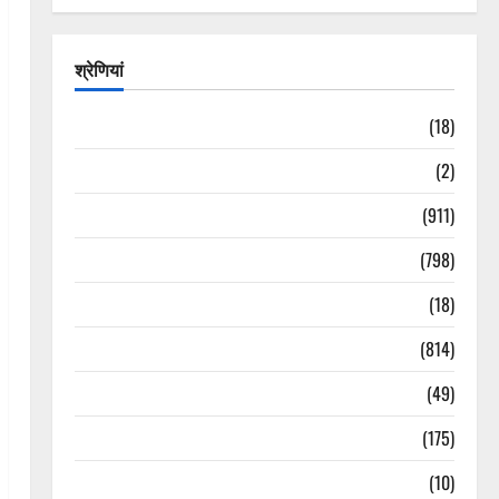
श्रेणियां
Astrology
(18)
Bizarre
(2)
Civic Issues & Development
(911)
Crime & Accident
(798)
Culture & Lifestyle
(18)
Current Affairs
(814)
Education & Exam Updates
(49)
Festivals & Events
(175)
Festivals & Events
(10)