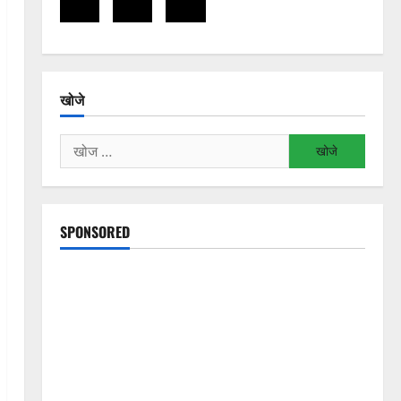
खोजे
निम्न
को
खोजें:
SPONSORED