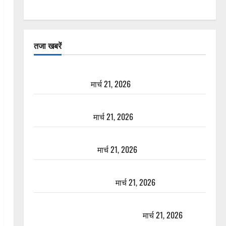
तजा खबरें
दून में रफ्तार का कहर! 120 Km/h थार ने स्कूटी सवारों को
कुचला, एक की मौत
मार्च 21, 2026
ऋषिकेश में बड़ा प्रॉपर्टी फ्रॉड! 100 रुपये के स्टांप पेपर पर
NRI की जमीन हड़पी
मार्च 21, 2026
मसूरी रोड हादसा: खाई में गिरी थार, एक युवक की मौत—
SDRF ने दो को बचाया
मार्च 21, 2026
रामझूला पुल की मरम्मत शुरू! 11 करोड़ की योजना, चारधाम
यात्रा से पहले होगा काम पूरा
मार्च 21, 2026
AIIMS ऋषिकेश के नाम पर नौकरी का झांसा! फर्जी भर्ती
विज्ञापन से युवाओं को ठगने की कोशिश
मार्च 21, 2026