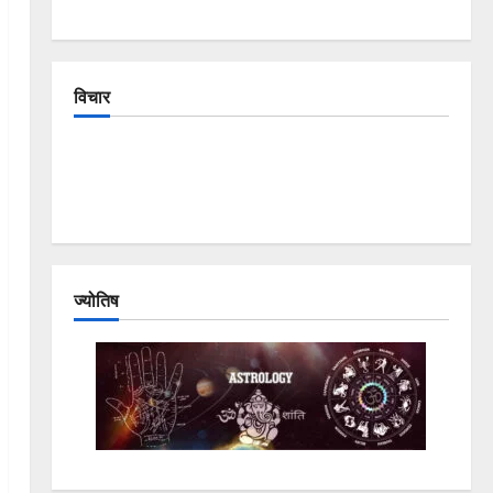
विचार
The Crumbling Mountains of Uttarakhand:
Continuous Disasters in Dehradun, Chamoli, and
Joshimath — Why Is This Destruction Repeating?
ज्योतिष