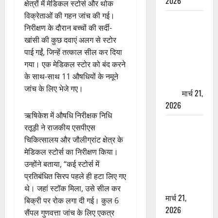
2026
क्षेत्रों में मेडिकल स्टोर्स और थोक
विक्रेताओं की गहन जांच की गई।
ऋषिकेश में
निरीक्षण के दौरान बच्चों की सर्दी-
बड़ा प्रॉपर्टी
खांसी की कुछ दवाएं अलग से स्टोर
फ्रॉड! 100
पाई गईं, जिन्हें तत्काल सील कर दिया
रुपये के स्टांप
गया। एक मेडिकल स्टोर को बंद करने
पेपर पर NRI
के साथ-साथ 11 औषधियों के नमूने
की जमीन
जांच के लिए भेजे गए।
हड़पी
मार्च 21,
2026
ऋषिकेश में औषधि निरीक्षक निधि
मसूरी रोड
रतूड़ी ने राजकीय एसपीएस
हादसा: खाई में
चिकित्सालय और जौलीग्रांट क्षेत्र के
गिरी थार, एक
मेडिकल स्टोर्स का निरीक्षण किया।
युवक की मौत
उन्होंने बताया, “कई स्टोर्स में
—SDRF ने
प्रतिबंधित सिरप पहले ही हटा लिए गए
दो को बचाया
थे। जहां स्टॉक मिला, उसे सील कर
मार्च 21,
बिक्री पर रोक लगा दी गई। कुल 6
2026
सैंपल गुणवत्ता जांच के लिए एकत्र