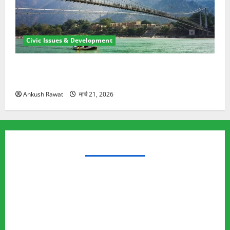
Civic Issues & Development
रामझूला पुल की मरम्मत शुरू! 11 करोड़ की योजना, चारधाम
यात्रा से पहले होगा काम पूरा
Ankush Rawat
मार्च 21, 2026
TRENDING TOPICS
Rishikesh Land Protest
Ankita Bhandari Murder Case
Wildlife Conflict
Leopard Attack
Bear Attack