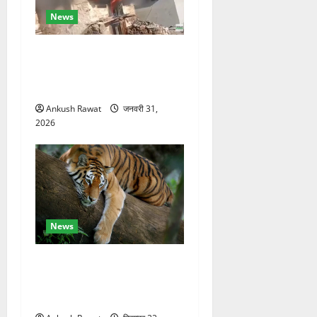
News
चकराता के गमरी गांव में तीन
मंजिला देवदार का मकान आग में
खाक, 25 लाख का नुकसान
Ankush Rawat
जनवरी 31,
2026
News
कॉर्बेट में सर्दियों की तैयारी, ढेला
रेस्क्यू सेंटर में बाघ-लेपर्ड की
विशेष देखभाल