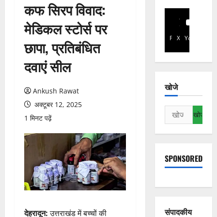
कफ सिरप विवाद:
मेडिकल स्टोर्स पर
Facebook
X
YouTube
छापा, प्रतिबंधित
दवाएं सील
खोजे
Ankush Rawat
अक्टूबर 12, 2025
निम्न
1 मिनट पढ़ें
को
खोजें:
SPONSORED
संपादकीय
देहरादून:
उत्तराखंड में बच्चों की