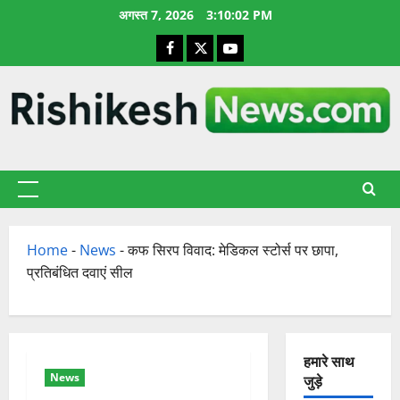
छोड़कर
अगस्त 7, 2026
3:10:03 PM
सामग्री
Facebook
X
YouTube
पर
जाएँ
प्राथमिक
सूची
Home
-
News
-
कफ सिरप विवाद: मेडिकल स्टोर्स पर छापा,
प्रतिबंधित दवाएं सील
हमारे साथ
News
जुड़े