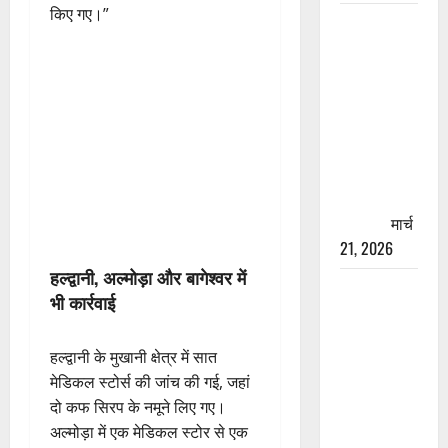
किए गए।”
रामझूला पुल
की मरम्मत
शुरू! 11
करोड़ की
योजना,
चारधाम
यात्रा से
पहले होगा
काम पूरा
मार्च
21, 2026
हल्द्वानी, अल्मोड़ा और बागेश्वर में
AIIMS
भी कार्रवाई
ऋषिकेश के
नाम पर
हल्द्वानी के मुखानी क्षेत्र में सात
नौकरी का
मेडिकल स्टोर्स की जांच की गई, जहां
झांसा! फर्जी
दो कफ सिरप के नमूने लिए गए।
भर्ती विज्ञापन
अल्मोड़ा में एक मेडिकल स्टोर से एक
से युवाओं को