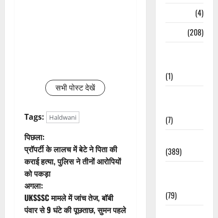
Naukri
(4)
News
(208)
Opinion /
Editorial
(1)
सभी पोस्ट देखें
Opinion &
Editorial
Tags:
Haldwani
(7)
पो
पिछला:
Politics
प्रॉपर्टी के लालच में बेटे ने पिता की
(389)
स्ट
कराई हत्या, पुलिस ने तीनों आरोपियों
Sarkari
को पकड़ा
ने
Naukri
अगला:
(79)
वि
UKSSSC मामले में जांच तेज, बॉबी
पंवार से 9 घंटे की पूछताछ, सुमन पहले
Spirituality