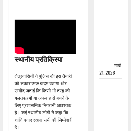
रामझूला पुल
की मरम्मत
शुरू! 11
करोड़ की
योजना,
चारधाम
यात्रा से
स्थानीय प्रतिक्रिया
पहले होगा
काम पूरा
मार्च
21, 2026
क्षेत्रवासियों ने पुलिस की इस तैयारी
को सकारात्मक कदम बताया और
AIIMS
उम्मीद जताई कि किसी भी तरह की
ऋषिकेश के
गलतफहमी या अफवाह से बचने के
नाम पर
लिए प्रशासनिक निगरानी आवश्यक
नौकरी का
है। कई स्थानीय लोगों ने कहा कि
झांसा! फर्जी
शांति बनाए रखना सभी की जिम्मेदारी
भर्ती विज्ञापन
है।
से युवाओं को