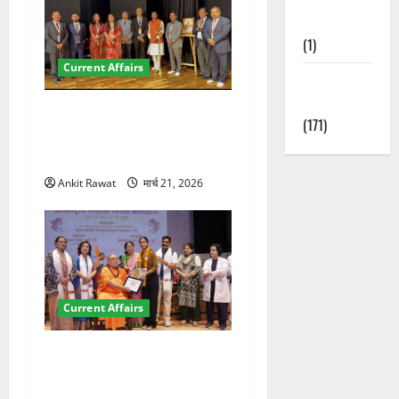
Nature
(1)
Current Affairs
Weather
Update
देहरादून में इंटरनेशनल मैरीटाइम
(171)
कॉन्फ्रेंस की शुरुआत, 7 देशों के
200+ प्रतिनिधि शामिल
Ankit Rawat
मार्च 21, 2026
Current Affairs
“पहाड़ की नारी, देश की शक्ति”
कार्यक्रम में गूंजी महिला