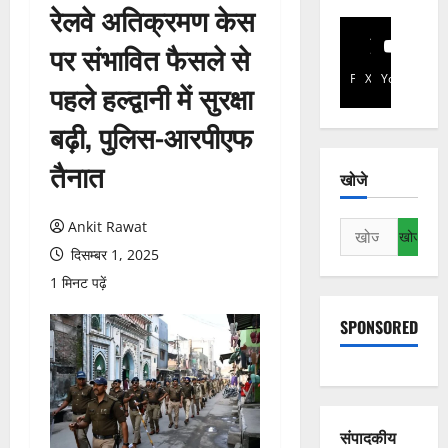
रेलवे अतिक्रमण केस
पर संभावित फैसले से
Facebook
X
YouTube
पहले हल्द्वानी में सुरक्षा
बढ़ी, पुलिस-आरपीएफ
तैनात
खोजे
Ankit Rawat
निम्न
को
दिसम्बर 1, 2025
खोजें:
1 मिनट पढ़ें
SPONSORED
संपादकीय