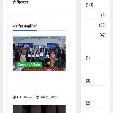
गे
ही गिरफ्तार
(121)
श
Temples
(2)
न
Temples
(90)
संबंधित कहानियां
Travel
(47)
Treks &
Adventures
(1)
Current Affairs
Treks &
Adventures
देहरादून में युवा संसद 2026:
(3)
छात्रों ने लोकतंत्र और संविधान
पर रखे दमदार विचार
Waterfalls &
Nature
Ankit Rawat
मार्च 21, 2026
(2)
Waterfalls &