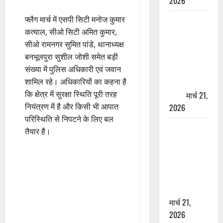
2026
फ्लैग मार्च में एसपी सिटी मनोज कुमार
ऋषिकेश में
कत्याल, सीओ सिटी अमित कुमार,
बड़ा प्रॉपर्टी
सीओ रामनगर सुमित पांडे, थानाध्यक्ष
फ्रॉड! 100
बनभूलपुरा सुशील जोशी समेत बड़ी
रुपये के स्टांप
संख्या में पुलिस अधिकारी एवं जवान
पेपर पर NRI
शामिल रहे। अधिकारियों का कहना है
की जमीन
कि क्षेत्र में सुरक्षा स्थिति पूरी तरह
हड़पी
मार्च 21,
नियंत्रण में है और किसी भी आपात
2026
परिस्थिति से निपटने के लिए बल
मसूरी रोड
तैयार है।
हादसा: खाई में
गिरी थार, एक
युवक की मौत
—SDRF ने
दो को बचाया
मार्च 21,
2026