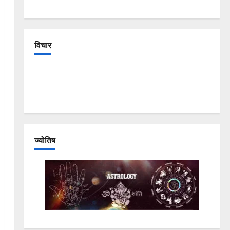
विचार
The Crumbling Mountains of Uttarakhand:
Continuous Disasters in Dehradun, Chamoli, and
Joshimath — Why Is This Destruction Repeating?
ज्योतिष