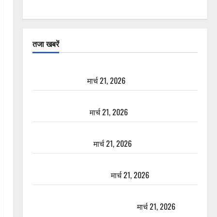
तजा खबरें
दून में रफ्तार का कहर! 120 Km/h थार ने स्कूटी सवारों को
कुचला, एक की मौत
मार्च 21, 2026
ऋषिकेश में बड़ा प्रॉपर्टी फ्रॉड! 100 रुपये के स्टांप पेपर पर
NRI की जमीन हड़पी
मार्च 21, 2026
मसूरी रोड हादसा: खाई में गिरी थार, एक युवक की मौत—
SDRF ने दो को बचाया
मार्च 21, 2026
रामझूला पुल की मरम्मत शुरू! 11 करोड़ की योजना, चारधाम
यात्रा से पहले होगा काम पूरा
मार्च 21, 2026
AIIMS ऋषिकेश के नाम पर नौकरी का झांसा! फर्जी भर्ती
विज्ञापन से युवाओं को ठगने की कोशिश
मार्च 21, 2026