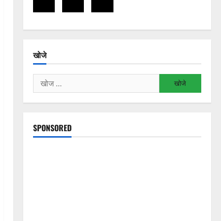
खोजे
निम्न
को
खोजें:
SPONSORED