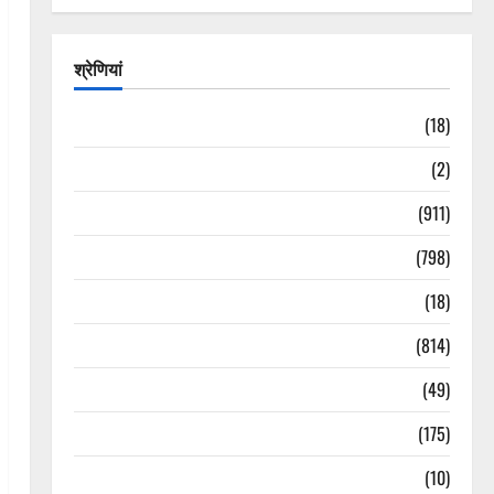
श्रेणियां
Astrology
(18)
Bizarre
(2)
Civic Issues & Development
(911)
Crime & Accident
(798)
Culture & Lifestyle
(18)
Current Affairs
(814)
Education & Exam Updates
(49)
Festivals & Events
(175)
Festivals & Events
(10)