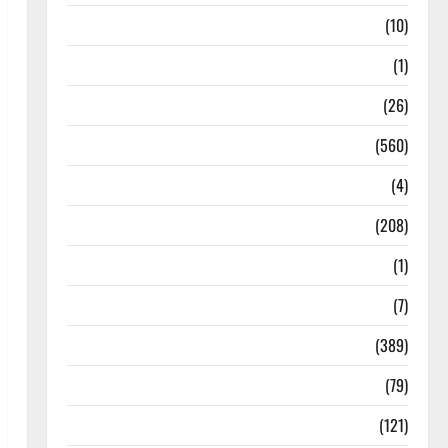
Food & Local Cuisine
(10)
Food & Local Cuisine
(1)
Health & Wellness
(26)
Local News
(560)
Naukri
(4)
News
(208)
Opinion / Editorial
(1)
Opinion & Editorial
(7)
Politics
(389)
Sarkari Naukri
(79)
Spirituality
(121)