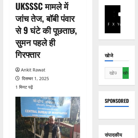
UKSSSC मामले में
जांच तेज, बॉबी पंवार
Facebook
X
YouTube
से 9 घंटे की पूछताछ,
सुमन पहले ही
गिरफ्तार
खोजे
Ankit Rawat
निम्न
को
दिसम्बर 1, 2025
खोजें:
1 मिनट पढ़ें
SPONSORED
संपादकीय