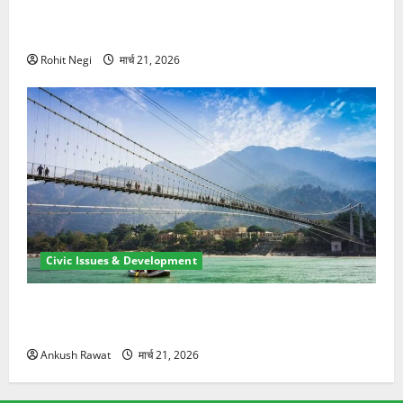
मसूरी रोड हादसा: खाई में गिरी थार, एक युवक की मौत—SDRF
ने दो को बचाया
Rohit Negi
मार्च 21, 2026
Civic Issues & Development
रामझूला पुल की मरम्मत शुरू! 11 करोड़ की योजना, चारधाम
यात्रा से पहले होगा काम पूरा
Ankush Rawat
मार्च 21, 2026