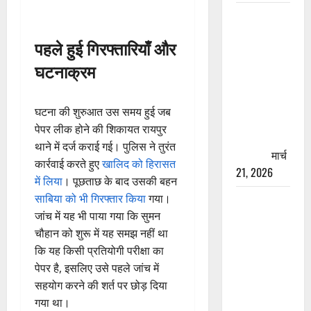
रामझूला पुल
की मरम्मत
पहले हुई गिरफ्तारियाँ और
शुरू! 11
घटनाक्रम
करोड़ की
योजना,
चारधाम
घटना की शुरुआत उस समय हुई जब
यात्रा से
पेपर लीक होने की शिकायत रायपुर
पहले होगा
थाने में दर्ज कराई गई। पुलिस ने तुरंत
काम पूरा
मार्च
कार्रवाई करते हुए
खालिद को हिरासत
21, 2026
में लिया
। पूछताछ के बाद उसकी बहन
साबिया को भी गिरफ्तार किया
गया।
AIIMS
जांच में यह भी पाया गया कि सुमन
ऋषिकेश के
चौहान को शुरू में यह समझ नहीं था
नाम पर
कि यह किसी प्रतियोगी परीक्षा का
नौकरी का
पेपर है, इसलिए उसे पहले जांच में
झांसा! फर्जी
सहयोग करने की शर्त पर छोड़ दिया
भर्ती विज्ञापन
गया था।
से युवाओं को