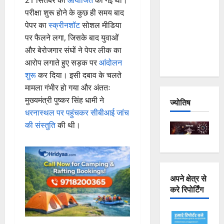
21 सितंबर को
आयोजित
की गई थी।
Joshimath
परीक्षा शुरू होने के कुछ ही समय बाद
— Why Is
पेपर का
स्क्रीनशॉट
सोशल मीडिया
This
पर फैलने लगा, जिसके बाद युवाओं
Destruction
और बेरोजगार संघों ने पेपर लीक का
Repeating?
आरोप लगाते हुए सड़क पर
आंदोलन
शुरू
कर दिया। इसी दबाव के चलते
मामला गंभीर हो गया और अंततः
मुख्यमंत्री पुष्कर सिंह धामी ने
ज्योतिष
धरनास्थल पर पहुंचकर सीबीआई जांच
की संस्तुति
की थी।
अपने क्षेत्र से
करे रिपोर्टिंग