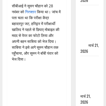
2026
सीबीआई ने सुमन चौहान को 28
ऋषिकेश में
नवंबर को
गिरफ्तार
किया था। जांच में
बड़ा प्रॉपर्टी
पता चला था कि परीक्षा केंद्र
फ्रॉड! 100
बहादरपुर जट, हरिद्वार में परीक्षार्थी
रुपये के स्टांप
खालिद ने पहले से छिपाए मोबाइल की
पेपर पर NRI
मदद से पेपर का फोटो लिया और
की जमीन
अपनी बहन साबिया को भेज दिया।
हड़पी
मार्च 21,
साबिया ने इसे आगे सुमन चौहान तक
2026
पहुँचाया, और सुमन ने बॉबी पंवार को
भेज दिया।
मसूरी रोड
हादसा: खाई में
गिरी थार, एक
युवक की मौत
—SDRF ने
दो को बचाया
मार्च 21,
2026