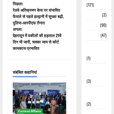
पो
पिछला:
(121)
रेलवे अतिक्रमण केस पर संभावित
स्ट
Temples
(2)
फैसले से पहले हल्द्वानी में सुरक्षा बढ़ी,
पुलिस-आरपीएफ तैनात
ने
Temples
(90)
अगला:
वि
Travel
(47)
देहरादून में वकीलों की हड़ताल 21वें
दिन भी जारी, चक्का जाम से कोर्ट
Treks &
गे
कामकाज प्रभावित
Adventures
श
(1)
न
Treks &
संबंधित कहानियां
Adventures
(3)
Waterfalls &
Nature
(2)
Current Affairs
Waterfalls &