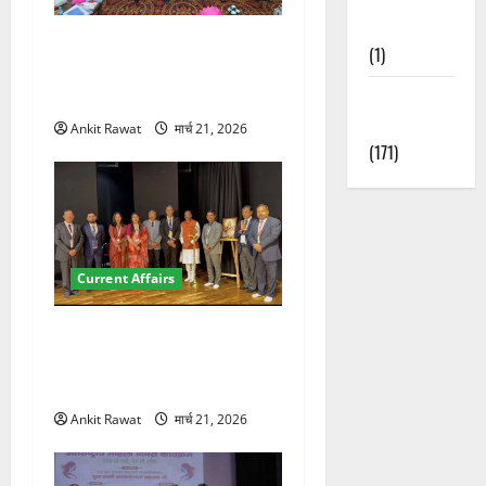
Nature
देहरादून में युवा संसद 2026:
(1)
छात्रों ने लोकतंत्र और संविधान
पर रखे दमदार विचार
Weather
Update
Ankit Rawat
मार्च 21, 2026
(171)
Current Affairs
देहरादून में इंटरनेशनल मैरीटाइम
कॉन्फ्रेंस की शुरुआत, 7 देशों के
200+ प्रतिनिधि शामिल
Ankit Rawat
मार्च 21, 2026