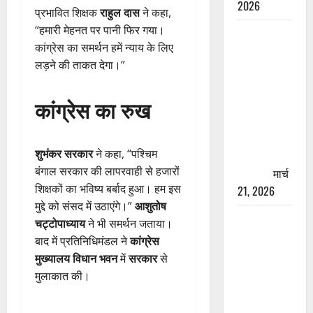
2026
प्रभावित शिक्षक
राहुल दास
ने कहा,
“हमारी मेहनत पर पानी फिर गया।
रामझूला पुल
कांग्रेस का समर्थन हमें न्याय के लिए
की मरम्मत
लड़ने की ताकत देगा।”
शुरू! 11
करोड़ की
कांग्रेस का रुख
योजना,
चारधाम
यात्रा से
शुभंकर सरकार
ने कहा, “पश्चिम
पहले होगा
बंगाल सरकार की लापरवाही से हजारों
काम पूरा
मार्च
शिक्षकों का भविष्य बर्बाद हुआ। हम इस
21, 2026
मुद्दे को संसद में उठाएंगे।”
आशुतोष
AIIMS
चट्टोपाध्याय
ने भी समर्थन जताया।
ऋषिकेश के
बाद में प्रतिनिधिमंडल ने
कांग्रेस
नाम पर
मुख्यालय विधान भवन
में
सरकार
से
नौकरी का
मुलाकात की।
झांसा! फर्जी
भर्ती विज्ञापन