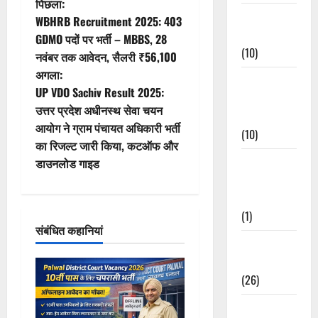
पो
पिछला:
Festivals &
WBHRB Recruitment 2025: 403
स्ट
Events
GDMO पदों पर भर्ती – MBBS, 28
(10)
नवंबर तक आवेदन, सैलरी ₹56,100
ने
अगला:
Food &
वि
UP VDO Sachiv Result 2025:
Local
उत्तर प्रदेश अधीनस्थ सेवा चयन
Cuisine
गे
आयोग ने ग्राम पंचायत अधिकारी भर्ती
(10)
का रिजल्ट जारी किया, कटऑफ और
श
Food &
डाउनलोड गाइड
Local
न
Cuisine
(1)
संबंधित कहानियां
Health &
Wellness
(26)
Local News