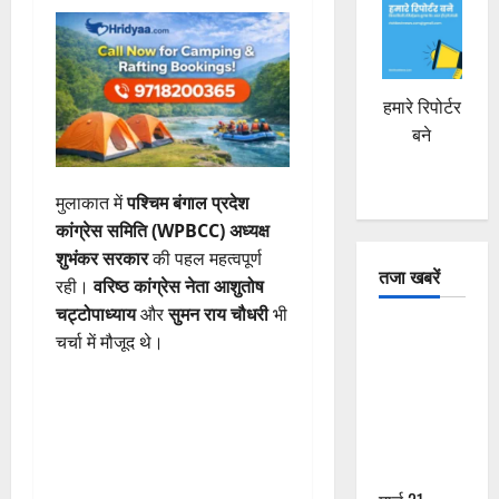
हमारे रिपोर्टर
बने
मुलाकात में
पश्चिम बंगाल प्रदेश
कांग्रेस समिति (WPBCC) अध्यक्ष
शुभंकर सरकार
की पहल महत्वपूर्ण
तजा खबरें
रही।
वरिष्ठ कांग्रेस नेता आशुतोष
चट्टोपाध्याय
और
सुमन राय चौधरी
भी
दून में रफ्तार
चर्चा में मौजूद थे।
का कहर! 120
Km/h थार ने
स्कूटी सवारों
को कुचला,
एक की मौत