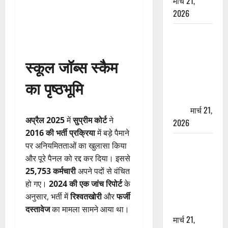
मार्च 21,
2026
ऋषिकेश में
बड़ा प्रॉपर्टी
फ्रॉड! 100
स्कूल जॉब्स स्कैम
रुपये के स्टांप
का पृष्ठभूमि
पेपर पर NRI
की जमीन
हड़पी
मार्च 21,
अप्रैल 2025
में
सुप्रीम कोर्ट
ने
2026
2016 की भर्ती प्रक्रिया
में बड़े पैमाने
मसूरी रोड
पर अनियमितताओं का खुलासा किया
हादसा: खाई में
और पूरे पैनल को रद्द कर दिया। इससे
गिरी थार, एक
25,753 कर्मचारी
अपने पदों से वंचित
युवक की मौत
हो गए।
2024 की एक जांच रिपोर्ट
के
—SDRF ने
अनुसार, भर्ती में
रिश्वतखोरी
और
फर्जी
दो को बचाया
दस्तावेज
का मामला सामने आया था।
मार्च 21,