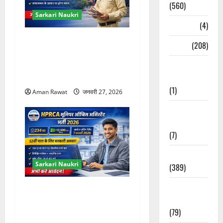
(560)
Sarkari Naukri
Naukri
(4)
Palwal District Court
News
(208)
Vacancy 2026: 10वीं पास के
Opinion /
लिए चपरासी भर्ती, ऑफलाइन
Editorial
आवेदन
(1)
Aman Rawat
जनवरी 27, 2026
Opinion &
Editorial
(7)
Politics
Sarkari Naukri
(389)
Sarkari
HPRCA Junior Office
Naukri
Assistant 2026: 234 पद, 12वीं
(79)
पास के लिए मौका, आवेदन 27