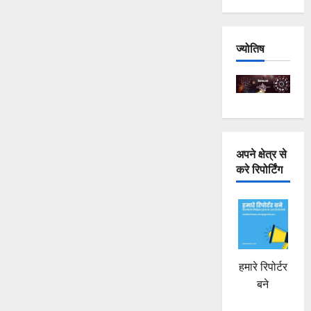
भर्ती
–
MBBS,
28
नवंबर
ज्योतिष
तक
आवेदन,
सैलरी
₹56,100
के
बारे
में
और
पढ़ें
अपने क्षेत्र से
करे रिपोर्टिंग
हमारे रिपोर्टर
बने