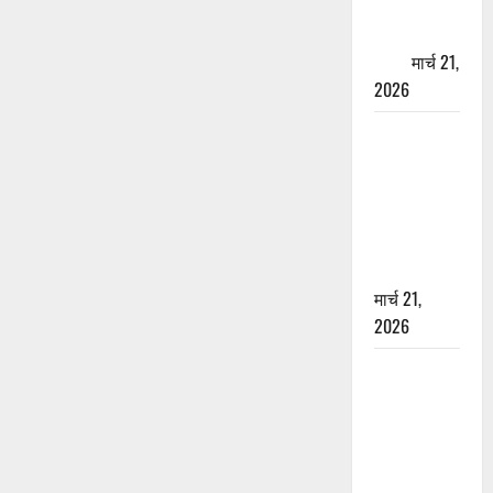
पेपर पर NRI
की जमीन
हड़पी
मार्च 21,
2026
मसूरी रोड
हादसा: खाई में
गिरी थार, एक
युवक की मौत
—SDRF ने
दो को बचाया
मार्च 21,
2026
रामझूला पुल
की मरम्मत
शुरू! 11
करोड़ की
योजना,