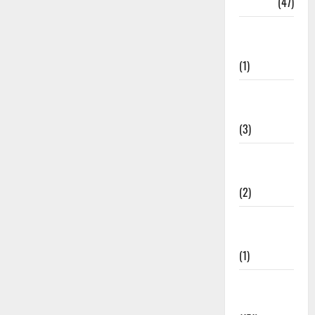
Travel
(47)
Treks &
Adventures
(1)
Treks &
Adventures
(3)
Waterfalls &
Nature
(2)
Waterfalls &
Nature
(1)
Weather
Update