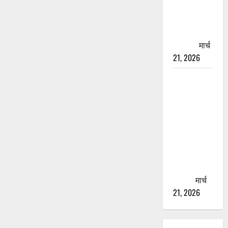
चारधाम
यात्रा से
पहले होगा
काम पूरा
मार्च
21, 2026
AIIMS
ऋषिकेश के
नाम पर
नौकरी का
झांसा! फर्जी
भर्ती विज्ञापन
से युवाओं को
ठगने की
कोशिश
मार्च
21, 2026