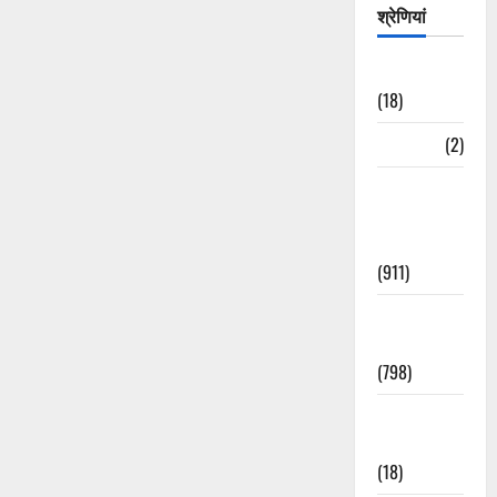
श्रेणियां
Astrology
(18)
Bizarre
(2)
Civic Issues
&
Development
(911)
Crime &
Accident
(798)
Culture &
Lifestyle
(18)