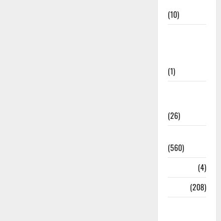
Cuisine
(10)
Food &
Local
Cuisine
(1)
Health &
Wellness
(26)
Local News
(560)
Naukri
(4)
News
(208)
Opinion /
Editorial