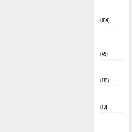
Current
Affairs
(814)
Education &
Exam
Updates
(49)
Festivals &
Events
(175)
Festivals &
Events
(10)
Food &
Local