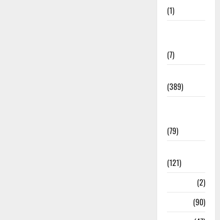
(1)
Opinion &
Editorial
(7)
Politics
(389)
Sarkari
Naukri
(79)
Spirituality
(121)
Temples
(2)
Temples
(90)