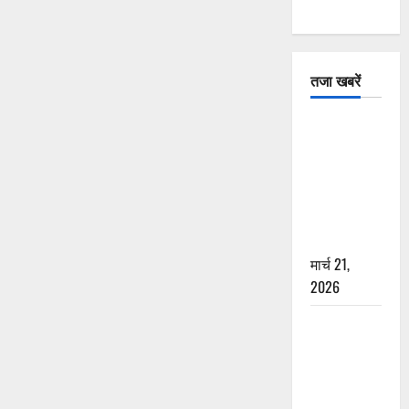
तजा खबरें
दून में रफ्तार
का कहर! 120
Km/h थार ने
स्कूटी सवारों
को कुचला,
एक की मौत
मार्च 21,
2026
ऋषिकेश में
बड़ा प्रॉपर्टी
फ्रॉड! 100
रुपये के स्टांप