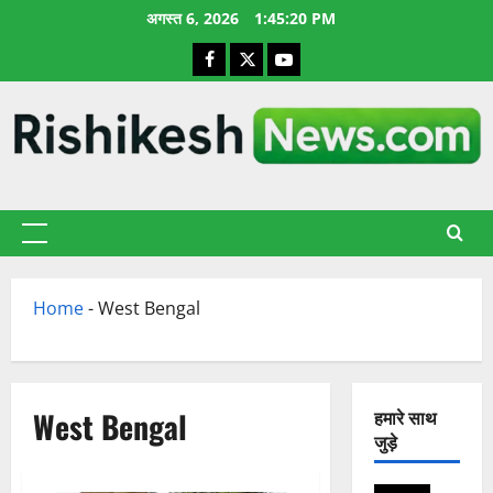
छोड़कर
अगस्त 6, 2026
1:45:21 PM
सामग्री
Facebook
X
YouTube
पर
जाएँ
प्राथमिक
सूची
Home
-
West Bengal
West Bengal
हमारे साथ
जुड़े