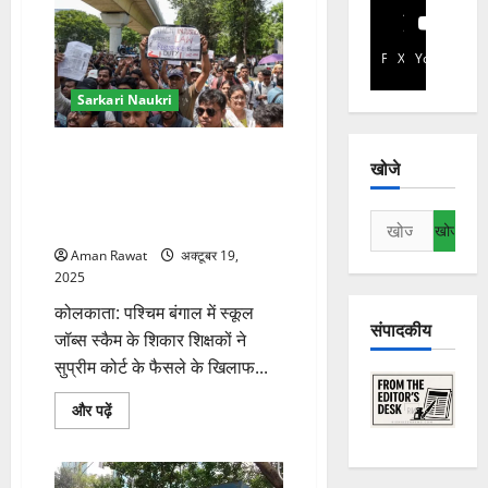
Facebook
X
YouTube
Sarkari Naukri
पश्चिम बंगाल स्कूल जॉब्स स्कैम:
खोजे
कांग्रेस ने प्रभावित शिक्षकों का लिया
समर्थन, राहुल गांधी से मिलने की
निम्न
योजना
को
Aman Rawat
अक्टूबर 19,
खोजें:
2025
कोलकाता: पश्चिम बंगाल में स्कूल
संपादकीय
जॉब्स स्कैम के शिकार शिक्षकों ने
सुप्रीम कोर्ट के फैसले के खिलाफ...
पश्चिम
और पढ़ें
बंगाल
स्कूल
जॉब्स
स्कैम:
कांग्रेस