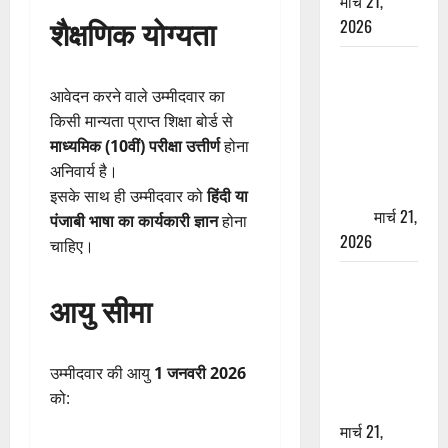
मार्च 21,
शैक्षणिक योग्यता
2026
ऋषिकेश में
बड़ा प्रॉपर्टी
आवेदन करने वाले उम्मीदवार का
फ्रॉड! 100
किसी मान्यता प्राप्त शिक्षा बोर्ड से
रुपये के स्टांप
माध्यमिक (10वीं) परीक्षा उत्तीर्ण
होना
पेपर पर NRI
अनिवार्य है।
की जमीन
इसके साथ ही उम्मीदवार को
हिंदी या
हड़पी
मार्च 21,
पंजाबी भाषा का कार्यकारी ज्ञान
होना
2026
चाहिए।
मसूरी रोड
आयु सीमा
हादसा: खाई में
गिरी थार, एक
युवक की मौत
उम्मीदवार की आयु
1 जनवरी 2026
—SDRF ने
को:
दो को बचाया
मार्च 21,