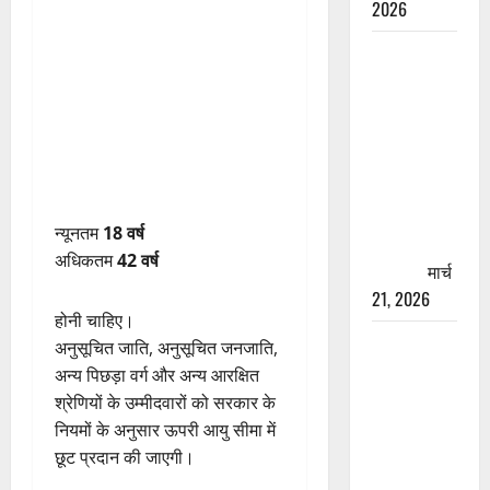
2026
रामझूला पुल
की मरम्मत
शुरू! 11
करोड़ की
योजना,
चारधाम
यात्रा से
न्यूनतम
18 वर्ष
पहले होगा
अधिकतम
42 वर्ष
काम पूरा
मार्च
21, 2026
होनी चाहिए।
AIIMS
अनुसूचित जाति, अनुसूचित जनजाति,
ऋषिकेश के
अन्य पिछड़ा वर्ग और अन्य आरक्षित
नाम पर
श्रेणियों के उम्मीदवारों को सरकार के
नौकरी का
नियमों के अनुसार ऊपरी आयु सीमा में
झांसा! फर्जी
छूट प्रदान की जाएगी।
भर्ती विज्ञापन