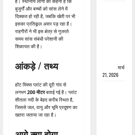
है। स्थानीय लोगों का कहना है कि
रामझूला पुल
बुजुर्गों और बच्चों को सांस लेने में
की मरम्मत
दिक्कत हो रही है, जबकि खेती पर भी
शुरू! 11
इसका प्रतिकूल असर पड़ रहा है।
करोड़ की
राहगीरों ने भी इस क्षेत्र से गुजरते
योजना,
समय सांस संबंधी परेशानी की
चारधाम
शिकायत की है।
यात्रा से
पहले होगा
आंकड़े / तथ्य
काम पूरा
मार्च
21, 2026
हॉट मिक्स प्लांट की दूरी गांव से
AIIMS
लगभग
200 मीटर
बताई गई है। प्लांट
ऋषिकेश के
शीतला नदी के बेहद करीब स्थित है,
नाम पर
जिससे जल, वायु और भूमि प्रदूषण का
नौकरी का
खतरा जताया जा रहा है।
झांसा! फर्जी
भर्ती विज्ञापन
आगे क्या होगा
से युवाओं को