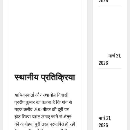
2026
ऋषिकेश में
बड़ा प्रॉपर्टी
फ्रॉड! 100
रुपये के स्टांप
पेपर पर NRI
की जमीन
हड़पी
मार्च 21,
2026
स्थानीय प्रतिक्रिया
मसूरी रोड
हादसा: खाई में
गिरी थार, एक
याचिकाकर्ता और स्थानीय निवासी
युवक की मौत
प्रदीप कुमार का कहना है कि गांव से
—SDRF ने
महज करीब 200 मीटर की दूरी पर
दो को बचाया
हॉट मिक्स प्लांट लगाए जाने से क्षेत्र
मार्च 21,
की आबोहवा बुरी तरह प्रभावित हो रही
2026