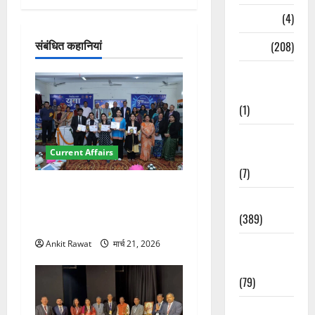
Naukri
(4)
श
संबंधित कहानियां
News
(208)
न
Opinion /
Editorial
(1)
Opinion &
Current Affairs
Editorial
(7)
देहरादून में युवा संसद 2026:
Politics
छात्रों ने लोकतंत्र और संविधान
(389)
पर रखे दमदार विचार
Ankit Rawat
मार्च 21, 2026
Sarkari
Naukri
(79)
Spirituality