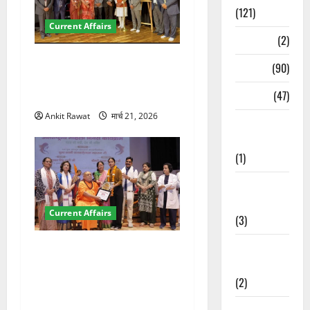
(121)
Current Affairs
Temples
(2)
देहरादून में इंटरनेशनल मैरीटाइम
Temples
(90)
कॉन्फ्रेंस की शुरुआत, 7 देशों के
Travel
(47)
200+ प्रतिनिधि शामिल
Ankit Rawat
मार्च 21, 2026
Treks &
Adventures
(1)
Treks &
Adventures
Current Affairs
(3)
Waterfalls &
“पहाड़ की नारी, देश की शक्ति”
Nature
कार्यक्रम में गूंजी महिला
(2)
सशक्तीकरण की आवाज, 12
महिलाओं को मिला सम्मान
Waterfalls &