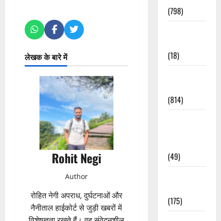
(798)
Culture &
Lifestyle
(18)
लेखक के बारे में
Current
Affairs
(814)
Education &
Exam
Updates
Rohit Negi
(49)
Festivals &
Author
Events
रोहित नेगी अपराध, दुर्घटनाओं और
(175)
नैनीताल हाईकोर्ट से जुड़ी खबरों में
विशेषज्ञता रखते हैं। वह संवेदनशील
Festivals &