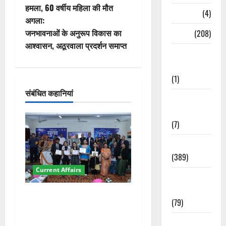
स्ट
हमला, 60 वर्षीय महिला की मौत
Naukri
(4)
अगला:
ने
जनभावनाओं के अनुरूप विकास का
News
(208)
वि
आश्वासन, अठूरवाला प्रदर्शन समाप्त
Opinion /
गे
Editorial
(1)
श
संबंधित कहानियां
Opinion &
न
Editorial
(7)
Politics
(389)
Current Affairs
Sarkari
Naukri
देहरादून में युवा संसद 2026:
(79)
छात्रों ने लोकतंत्र और संविधान
पर रखे दमदार विचार
Spirituality