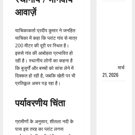
रामझूला पुल
आवाज़ें
की मरम्मत
शुरू! 11
करोड़ की
याचिकाकर्ता प्रदीप कुमार ने जनहित
योजना,
याचिका में कहा कि प्लांट गांव से मात्र
चारधाम
200 मीटर की दूरी पर स्थित है।
यात्रा से
इससे गांव की आबोहवा प्रभावित हो
पहले होगा
रही है। स्थानीय लोगों का कहना है
काम पूरा
मार्च
कि बुजुर्गों और बच्चों को सांस लेने में
21, 2026
दिक्कत हो रही है, जबकि खेती पर भी
प्रतिकूल असर पड़ रहा है।
AIIMS
ऋषिकेश के
पर्यावरणीय चिंता
नाम पर
नौकरी का
झांसा! फर्जी
ग्रामीणों के अनुसार, शीतला नदी के
भर्ती विज्ञापन
पास इस तरह का प्लांट लगना
से युवाओं को