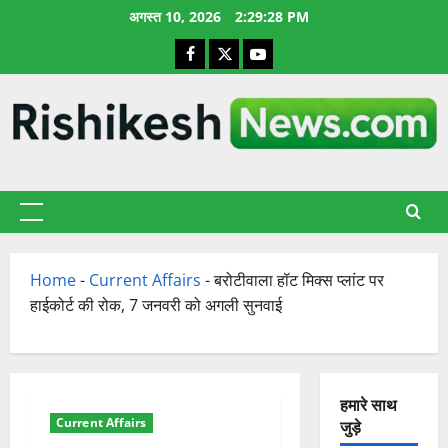
छोड़कर
अगस्त 10, 2026
2:29:29 PM
सामग्री
Facebook
X
YouTube
पर
जाएँ
प्राथमिक
सूची
Home
-
Current Affairs
-
बरोटीवाला हॉट मिक्स प्लांट पर
हाईकोर्ट की रोक, 7 जनवरी को अगली सुनवाई
हमारे साथ
Current Affairs
जुड़े