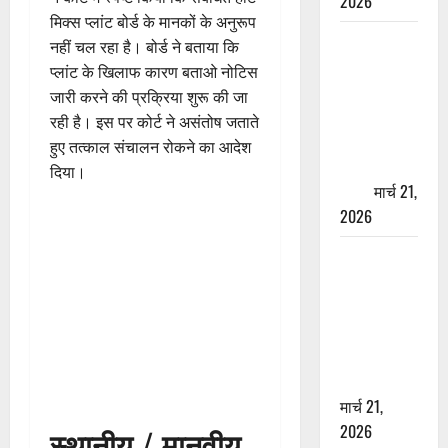
2026
मिक्स प्लांट बोर्ड के मानकों के अनुरूप
ऋषिकेश में
नहीं चल रहा है। बोर्ड ने बताया कि
बड़ा प्रॉपर्टी
प्लांट के खिलाफ कारण बताओ नोटिस
फ्रॉड! 100
जारी करने की प्रक्रिया शुरू की जा
रुपये के स्टांप
रही है। इस पर कोर्ट ने असंतोष जताते
पेपर पर NRI
हुए तत्काल संचालन रोकने का आदेश
की जमीन
दिया।
हड़पी
मार्च 21,
2026
मसूरी रोड
हादसा: खाई में
गिरी थार, एक
युवक की मौत
—SDRF ने
दो को बचाया
मार्च 21,
2026
स्थानीय / मानवीय