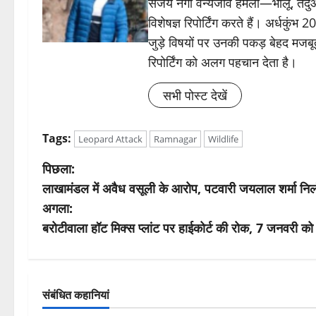
संजय नेगी वन्यजीव हमलों—भालू, तें
विशेषज्ञ रिपोर्टिंग करते हैं। अर्धकुंभ
जुड़े विषयों पर उनकी पकड़ बेहद मजबू
रिपोर्टिंग को अलग पहचान देता है।
सभी पोस्ट देखें
Tags:
Leopard Attack
Ramnagar
Wildlife
पो
पिछला:
लाखामंडल में अवैध वसूली के आरोप, पटवारी जयलाल शर्मा निल
स्ट
अगला:
ने
बरोटीवाला हॉट मिक्स प्लांट पर हाईकोर्ट की रोक, 7 जनवरी क
वि
गे
संबंधित कहानियां