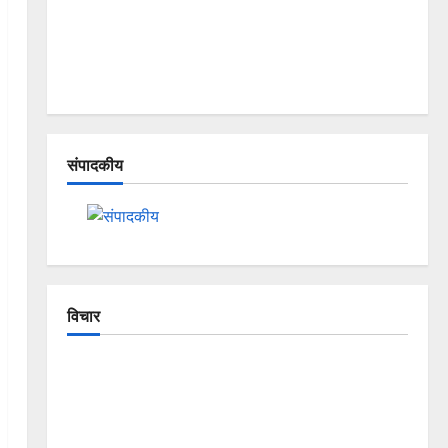
संपादकीय
विचार
The Crumbling Mountains of
Uttarakhand: Continuous Disasters in
Dehradun, Chamoli, and Joshimath —
Why Is This Destruction Repeating?