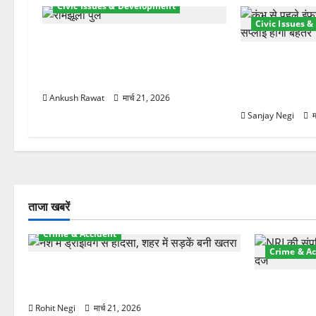
श
Civic Issues & Development
Civic Issues 
न
रामझूला पुल की मरम्मत शुरू! 11 करोड़
की योजना, चारधाम यात्रा से पहले होगा
कुंभ 2027 की तैया
काम पूरा
बिजली व्यवस्था 
21.51 करोड़ की
Ankush Rawat
मार्च 21, 2026
Sanjay Negi
म
ताजा खबरें
Crime & Accident
Crime & Ac
दून में रफ्तार का कहर! 120 Km/h थार ने
स्कूटी सवारों को कुचला, एक की मौत
ऋषिकेश में बड
स्टांप पेपर 
Rohit Negi
मार्च 21, 2026