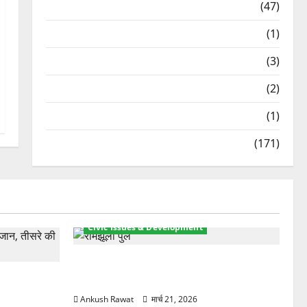
Travel
(47)
Treks & Adventures
(1)
Treks & Adventures
(3)
Waterfalls & Nature
(2)
Waterfalls & Nature
(1)
Weather Update
(171)
Civic Issues & Development
रामझूला पुल की मरम्मत शुरू! 11 करोड़ की
ार, एक युवक
योजना, चारधाम यात्रा से पहले होगा काम पूरा
Ankush Rawat
मार्च 21, 2026