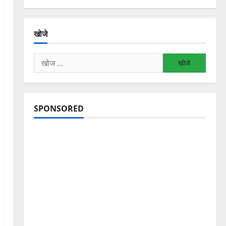
खोजे
निम्न
को
खोजें:
SPONSORED