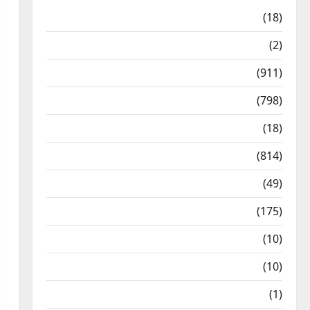
Astrology
(18)
Bizarre
(2)
Civic Issues & Development
(911)
Crime & Accident
(798)
Culture & Lifestyle
(18)
Current Affairs
(814)
Education & Exam Updates
(49)
Festivals & Events
(175)
Festivals & Events
(10)
Food & Local Cuisine
(10)
Food & Local Cuisine
(1)