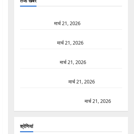
तजा खबरें
दून में रफ्तार का कहर! 120 Km/h थार ने स्कूटी सवारों को
कुचला, एक की मौत
मार्च 21, 2026
ऋषिकेश में बड़ा प्रॉपर्टी फ्रॉड! 100 रुपये के स्टांप पेपर पर
NRI की जमीन हड़पी
मार्च 21, 2026
मसूरी रोड हादसा: खाई में गिरी थार, एक युवक की मौत—
SDRF ने दो को बचाया
मार्च 21, 2026
रामझूला पुल की मरम्मत शुरू! 11 करोड़ की योजना, चारधाम
यात्रा से पहले होगा काम पूरा
मार्च 21, 2026
AIIMS ऋषिकेश के नाम पर नौकरी का झांसा! फर्जी भर्ती
विज्ञापन से युवाओं को ठगने की कोशिश
मार्च 21, 2026
श्रेणियां