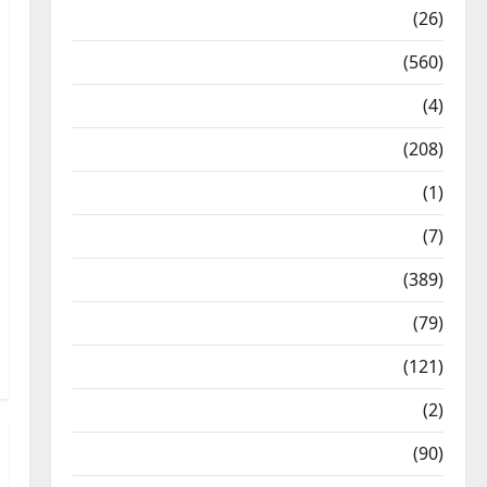
Health & Wellness
(26)
Local News
(560)
Naukri
(4)
News
(208)
Opinion / Editorial
(1)
Opinion & Editorial
(7)
Politics
(389)
Sarkari Naukri
(79)
Spirituality
(121)
Temples
(2)
Temples
(90)