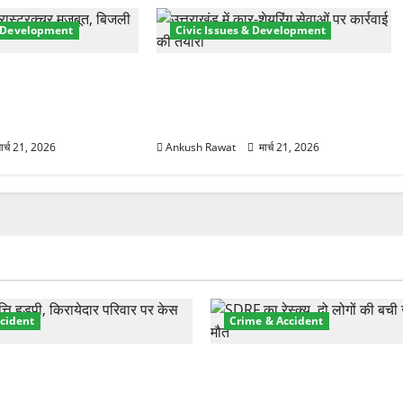
& Development
Civic Issues & Development
री तेज! हरिद्वार में
उत्तराखंड में BlaBla पर लग सकती है
मजबूत करने के लिए
रोक! हादसे के बाद सरकार सख्त, जांच
 योजना मंजूर
तेज
ार्च 21, 2026
Ankush Rawat
मार्च 21, 2026
cident
Crime & Accident
़ा प्रॉपर्टी फ्रॉड! 100 रुपये के
मसूरी रोड हादसा: खाई में गिरी थ
पर NRI की जमीन हड़पी
की मौत—SDRF ने दो को बचाया