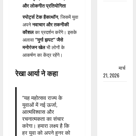
और लोकगीत प्रतियोगिता
रामझूला पुल
की मरम्मत
स्पोर्ट्स टेक हैकाथॉन
, जिसमें युवा
शुरू! 11
अपने
नवाचार और तकनीकी
करोड़ की
कौशल
का प्रदर्शन करेंगे। इसके
योजना,
अलावा
“मुर्गा झपट” जैसे
चारधाम
मनोरंजन खेल
भी लोगों के
यात्रा से
आकर्षण का केंद्र रहेंगे।
पहले होगा
काम पूरा
मार्च
रेखा आर्या ने कहा
21, 2026
AIIMS
ऋषिकेश के
“यह महोत्सव राज्य के
नाम पर
युवाओं में नई ऊर्जा,
नौकरी का
आत्मविश्वास और
झांसा! फर्जी
रचनात्मकता का संचार
भर्ती विज्ञापन
करेगा। हमारा लक्ष्य है कि
हर युवा को अपने हुनर को
से युवाओं को