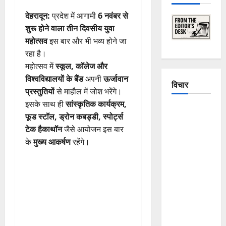
देहरादून:
प्रदेश में आगामी
6 नवंबर से
शुरू होने वाला तीन दिवसीय युवा
महोत्सव
इस बार और भी भव्य होने जा
रहा है।
महोत्सव में
स्कूल, कॉलेज और
विश्वविद्यालयों के बैंड
अपनी
ऊर्जावान
विचार
प्रस्तुतियों
से माहौल में जोश भरेंगे।
इसके साथ ही
सांस्कृतिक कार्यक्रम,
The
फूड स्टॉल, ड्रोन कबड्डी, स्पोर्ट्स
Crumbling
टेक हैकाथॉन
जैसे आयोजन इस बार
Mountains
के
मुख्य आकर्षण
रहेंगे।
of
Uttarakhand:
Continuous
Disasters in
Dehradun,
Chamoli,
and