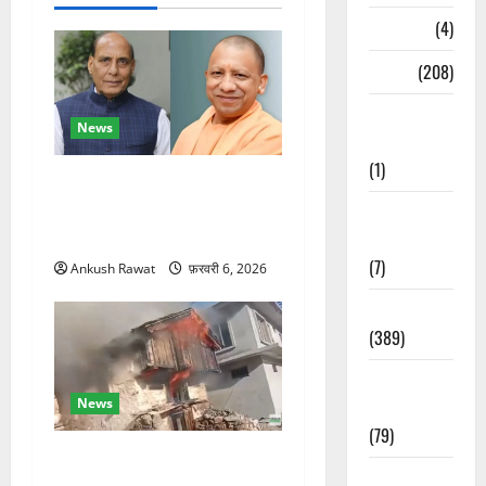
Naukri
(4)
News
(208)
Opinion /
News
Editorial
(1)
रक्षा मंत्री राजनाथ सिंह और
सीएम योगी आज पहुंचेंगे, हरिद्वार
Opinion &
कार्यक्रम में होंगे शामिल
Editorial
(7)
Ankush Rawat
फ़रवरी 6, 2026
Politics
(389)
Sarkari
News
Naukri
(79)
चकराता के गमरी गांव में तीन
Spirituality