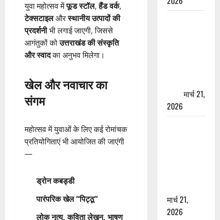
2026
युवा महोत्सव में
फूड स्टॉल
,
हैंड वर्क
,
टेक्सटाइल
और
स्थानीय उत्पादों की
ऋषिकेश में
प्रदर्शनी
भी लगाई जाएगी, जिससे
बड़ा प्रॉपर्टी
आगंतुकों को
उत्तराखंड की संस्कृति
फ्रॉड! 100
और स्वाद
का अनुभव मिलेगा।
रुपये के स्टांप
पेपर पर NRI
खेल और नवाचार का
की जमीन
हड़पी
मार्च 21,
संगम
2026
मसूरी रोड
महोत्सव में युवाओं के लिए कई रोमांचक
हादसा: खाई में
प्रतियोगिताएं भी आयोजित की जाएंगी
गिरी थार, एक
—
युवक की मौत
—SDRF ने
ड्रोन कबड्डी
दो को बचाया
पारंपरिक खेल “पिट्ठू”
मार्च 21,
2026
लोक नृत्य, कविता लेखन, भाषण