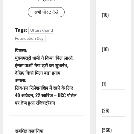
Events
सभी पोस्ट देखें
(10)
Food &
Tags:
Uttarakhand
Local
Foundation Day
Cuisine
(10)
पो
पिछला:
मुख्यमंत्री धामी ने किया ‘बिल लाओ,
Food &
स्ट
ईनाम पाओ’ मेगा ड्रॉ का शुभारंभ,
Local
देखिए किसे मिला बड़ा इनाम
ने
Cuisine
अगला:
(1)
वि
लिव-इन रिलेशनशिप में रहने के लिए
40 आवेदन, 22 खारिज – UCC पोर्टल
Health &
गे
पर तेज हुआ रजिस्ट्रेशन
Wellness
(26)
श
Local News
न
(560)
संबंधित कहानियां