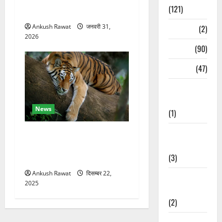
मंजिला देवदार का मकान आग में
(121)
खाक, 25 लाख का नुकसान
Ankush Rawat
जनवरी 31,
Temples
(2)
2026
Temples
(90)
Travel
(47)
Treks &
Adventures
News
(1)
Treks &
कॉर्बेट में सर्दियों की तैयारी, ढेला
Adventures
रेस्क्यू सेंटर में बाघ-लेपर्ड की
(3)
विशेष देखभाल
Ankush Rawat
दिसम्बर 22,
Waterfalls &
2025
Nature
(2)
Waterfalls &