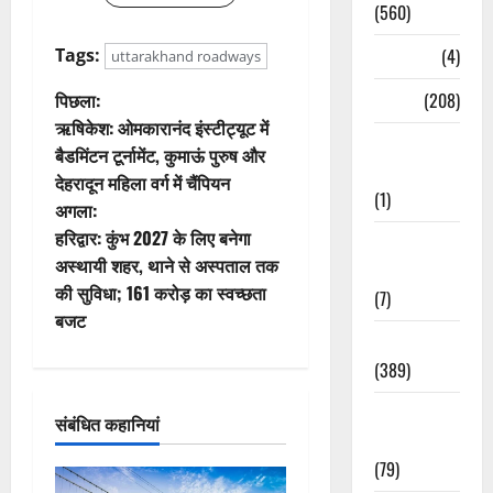
(560)
Tags:
Naukri
(4)
uttarakhand roadways
पो
पिछला:
News
(208)
ऋषिकेश: ओमकारानंद इंस्टीट्यूट में
स्ट
Opinion /
बैडमिंटन टूर्नामेंट, कुमाऊं पुरुष और
Editorial
देहरादून महिला वर्ग में चैंपियन
ने
(1)
अगला:
वि
हरिद्वार: कुंभ 2027 के लिए बनेगा
Opinion &
अस्थायी शहर, थाने से अस्पताल तक
Editorial
गे
की सुविधा; 161 करोड़ का स्वच्छता
(7)
बजट
श
Politics
(389)
न
Sarkari
संबंधित कहानियां
Naukri
(79)