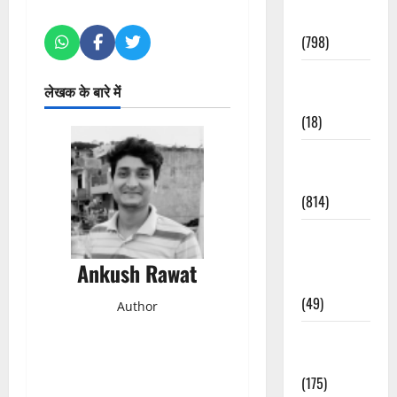
Accident
(798)
Culture &
लेखक के बारे में
Lifestyle
(18)
Current
Affairs
(814)
Education &
Exam
Ankush Rawat
Updates
(49)
Author
Festivals &
Events
(175)