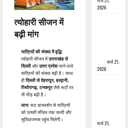
मार्च 21,
2026
त्योहारी सीजन में
ऋषिकेश में
बड़ा प्रॉपर्टी
बढ़ी मांग
फ्रॉड! 100
रुपये के स्टांप
पेपर पर NRI
यात्रियों की संख्या में वृद्धि
:
की जमीन
त्योहारी सीजन में
उत्तराखंड से
हड़पी
मार्च 21,
दिल्ली
और
उत्तर प्रदेश
जाने वाले
2026
यात्रियों की संख्या बढ़ी है। साथ
मसूरी रोड
ही
दिल्ली से देहरादून, हल्द्वानी,
हादसा: खाई में
पिथौरागढ़, टनकपुर
जैसे रूटों पर
गिरी थार, एक
भी भीड़ बढ़ी है।
युवक की मौत
लाभ
: रूट डायवर्शन से यात्रियों
—SDRF ने
को उनकी मंजिल तक जल्दी और
दो को बचाया
सुविधाजनक पहुंच मिलेगी।
मार्च 21,