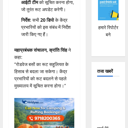
आईटी टीम
को सूचित करना होगा,
जो तुरंत रूट अपडेट करेगी।
निर्देश
: सभी
20 डिपो
के केंद्र
प्रभारियों को इस संबंध में निर्देश
हमारे रिपोर्टर
जारी किए गए हैं।
बने
महाप्रबंधक संचालन, क्रांति सिंह
ने
कहा:
“रोडवेज बसों का रूट सहूलियत के
तजा खबरें
हिसाब से बदला जा सकेगा। केंद्र
प्रभारियों को रूट बदलने से पहले
दून में रफ्तार
मुख्यालय में सूचित करना होगा।”
का कहर! 120
Km/h थार ने
स्कूटी सवारों
को कुचला,
एक की मौत