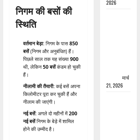
2026
निगम की बसों की
रामझूला पुल
स्थिति
की मरम्मत
शुरू! 11
करोड़ की
वर्तमान बेड़ा
: निगम के पास
850
योजना,
बसें
(निगम और अनुबंधित) हैं।
चारधाम
पिछले साल तक यह संख्या
900
यात्रा से
थी, लेकिन
50 बसें
कंडम हो चुकी
पहले होगा
हैं।
काम पूरा
मार्च
21, 2026
नीलामी की तैयारी
: कई बसें अपना
किलोमीटर पूरा कर चुकी हैं और
AIIMS
नीलाम की जाएंगी।
ऋषिकेश के
नाम पर
नई बसें
: अगले दो महीनों में
200
नौकरी का
नई बसें
निगम के बेड़े में शामिल
झांसा! फर्जी
होने की उम्मीद है।
भर्ती विज्ञापन