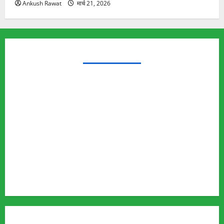
Ankush Rawat
मार्च 21, 2026
TRENDING TOPICS
Rishikesh Land Protest
Ankita Bhandari Murder Case
Wildlife Conflict
Leopard Attack
Bear Attack
Elephant Attack
Articles
Sukhwant Singh Suicide Case
Save Auli
MUST READ