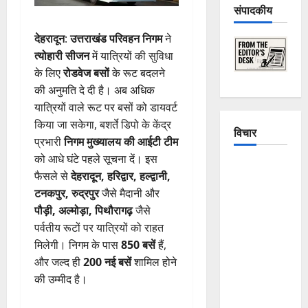
संपादकीय
देहरादून
:
उत्तराखंड परिवहन निगम
ने
त्योहारी सीजन
में यात्रियों की सुविधा
के लिए
रोडवेज बसों
के रूट बदलने
की अनुमति दे दी है। अब अधिक
यात्रियों वाले रूट पर बसों को डायवर्ट
किया जा सकेगा, बशर्ते डिपो के केंद्र
विचार
प्रभारी
निगम मुख्यालय की आईटी टीम
को आधे घंटे पहले सूचना दें। इस
The
फैसले से
देहरादून, हरिद्वार, हल्द्वानी,
Crumbling
टनकपुर, रुद्रपुर
जैसे मैदानी और
Mountains
पौड़ी, अल्मोड़ा, पिथौरागढ़
जैसे
of
पर्वतीय रूटों पर यात्रियों को राहत
Uttarakhand:
मिलेगी। निगम के पास
850 बसें
हैं,
Continuous
और जल्द ही
200 नई बसें
शामिल होने
Disasters in
की उम्मीद है।
Dehradun,
Chamoli,