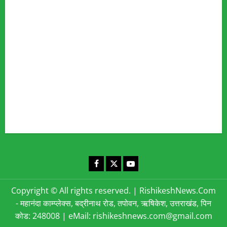
Fact Checking Policy
Disclaimer
Editorial Policy
Privacy Policy
Cookies Policy
Corrections & Complaints Policy
Corrections & Grievance Redressal Policy
Terms & Condition
Advertising & Sponsored Content Policy
Contact Us
Facebook
X
YouTube
Copyright © All rights reserved.
|
RishikeshNews.Com
- महानंदा काम्प्लेक्स, बद्रीनाथ रोड, तपोवन, ऋषिकेश, उत्तराखंड, पिन
कोड: 248008 | eMail: rishikeshnews.com@gmail.com