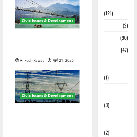
Spirituality
(121)
Civic Issues & Development
Temples
(2)
रामझूला पुल की मरम्मत शुरू! 11
Temples
(90)
करोड़ की योजना, चारधाम यात्रा
Travel
(47)
से पहले होगा काम पूरा
Ankush Rawat
मार्च 21, 2026
Treks &
Adventures
(1)
Treks &
Civic Issues & Development
Adventures
(3)
कुंभ 2027 की तैयारी तेज! हरिद्वार
Waterfalls &
में बिजली व्यवस्था मजबूत करने
Nature
के लिए 21.51 करोड़ की योजना
(2)
मंजूर