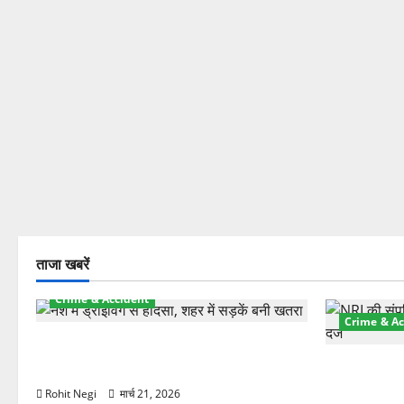
ताजा खबरें
Crime & Accident
Crime & Ac
दून में रफ्तार का कहर! 120 Km/h थार ने
स्कूटी सवारों को कुचला, एक की मौत
ऋषिकेश में बड
स्टांप पेपर 
Rohit Negi
मार्च 21, 2026