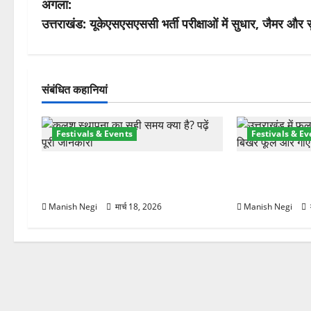
अगला:
ने
उत्तराखंड: यूकेएसएसएससी भर्ती परीक्षाओं में सुधार, जैमर और
वि
गे
संबंधित कहानियां
श
Festivals & Events
Festivals & Ev
न
चैत्र नवरात्र 2026: 19 मार्च से
उत्तराखंड में शुरू
शुरुआत, मां दुर्गा पालकी पर करेंगी आगमन
घर-घर बिखेरे फू
Manish Negi
मार्च 18, 2026
Manish Negi