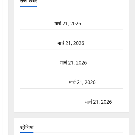
तजा खबरें
दून में रफ्तार का कहर! 120 Km/h थार ने स्कूटी सवारों को
कुचला, एक की मौत
मार्च 21, 2026
ऋषिकेश में बड़ा प्रॉपर्टी फ्रॉड! 100 रुपये के स्टांप पेपर पर
NRI की जमीन हड़पी
मार्च 21, 2026
मसूरी रोड हादसा: खाई में गिरी थार, एक युवक की मौत—
SDRF ने दो को बचाया
मार्च 21, 2026
रामझूला पुल की मरम्मत शुरू! 11 करोड़ की योजना, चारधाम
यात्रा से पहले होगा काम पूरा
मार्च 21, 2026
AIIMS ऋषिकेश के नाम पर नौकरी का झांसा! फर्जी भर्ती
विज्ञापन से युवाओं को ठगने की कोशिश
मार्च 21, 2026
श्रेणियां