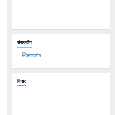
संपादकीय
विचार
The Crumbling Mountains of
Uttarakhand: Continuous Disasters in
Dehradun, Chamoli, and Joshimath —
Why Is This Destruction Repeating?