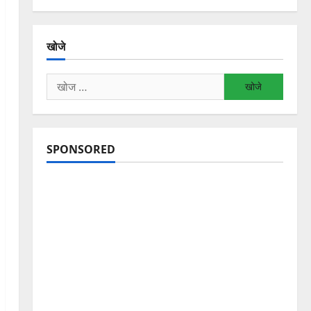
खोजे
निम्न
को
खोजें:
SPONSORED