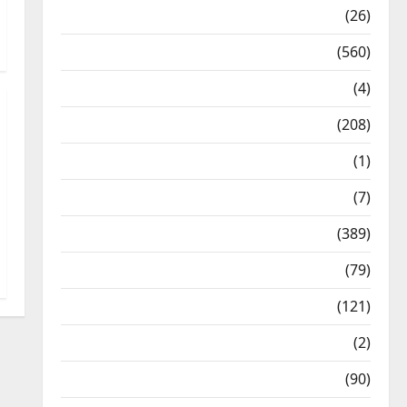
Health & Wellness
(26)
Local News
(560)
Naukri
(4)
News
(208)
Opinion / Editorial
(1)
Opinion & Editorial
(7)
Politics
(389)
Sarkari Naukri
(79)
Spirituality
(121)
Temples
(2)
Temples
(90)