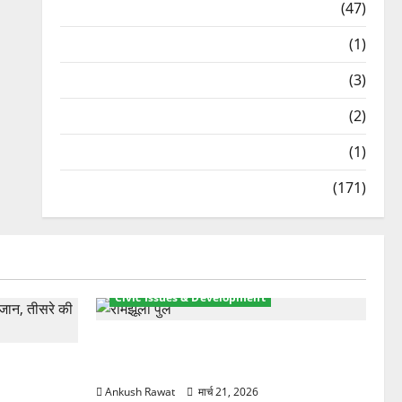
Travel
(47)
Treks & Adventures
(1)
Treks & Adventures
(3)
Waterfalls & Nature
(2)
Waterfalls & Nature
(1)
Weather Update
(171)
Civic Issues & Development
रामझूला पुल की मरम्मत शुरू! 11 करोड़ की
ार, एक युवक
योजना, चारधाम यात्रा से पहले होगा काम पूरा
Ankush Rawat
मार्च 21, 2026