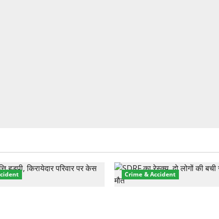
cident
Crime & Accident
़ा प्रॉपर्टी फ्रॉड! 100 रुपये के
मसूरी रोड हादसा: खाई में गिरी थ
पर NRI की जमीन हड़पी
की मौत—SDRF ने दो को बचाया