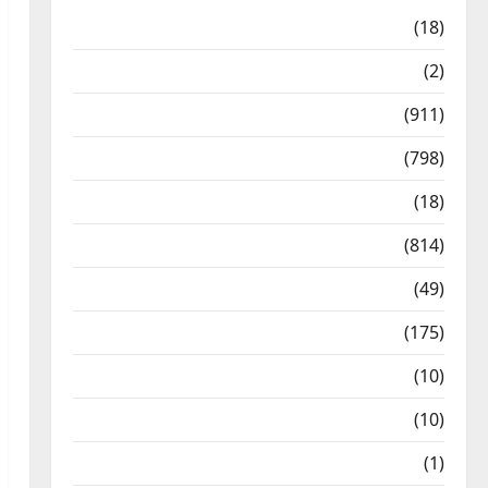
Astrology
(18)
Bizarre
(2)
Civic Issues & Development
(911)
Crime & Accident
(798)
Culture & Lifestyle
(18)
Current Affairs
(814)
Education & Exam Updates
(49)
Festivals & Events
(175)
Festivals & Events
(10)
Food & Local Cuisine
(10)
Food & Local Cuisine
(1)