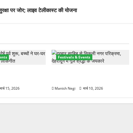
 सुरक्षा पर जोर; लाइव टेलीकास्ट की योजना
ents
Festivals & Events
 हुआ फूलदेई पर्व, बच्चों ने
श्री झंडे जी मेले में निकली भव्य नगर
ल और गाए पारंपरिक गीत
परिक्रमा, हजारों श्रद्धालुओं ने लिया भाग
मार्च 15, 2026
Manish Negi
मार्च 10, 2026