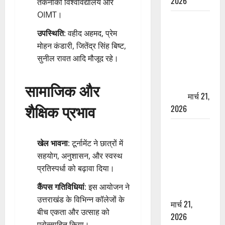
2026
तकनीकी विश्वविद्यालय और
OIMT।
ऋषिकेश में
बड़ा प्रॉपर्टी
उपस्थिति
: वहीद अहमद, प्रेम
फ्रॉड! 100
मोहन कंडारी, जितेंद्र सिंह बिष्ट,
रुपये के स्टांप
सुनील रावत आदि मौजूद रहे।
पेपर पर NRI
की जमीन
सामाजिक और
हड़पी
मार्च 21,
शैक्षिक प्रभाव
2026
मसूरी रोड
हादसा: खाई में
खेल भावना
: टूर्नामेंट ने छात्रों में
गिरी थार, एक
सहयोग, अनुशासन, और स्वस्थ
युवक की मौत
प्रतिस्पर्धा को बढ़ावा दिया।
—SDRF ने
कैंपस गतिविधियां
: इस आयोजन ने
दो को बचाया
उत्तराखंड के विभिन्न कॉलेजों के
मार्च 21,
बीच एकता और उत्साह को
2026
प्रोत्साहित किया।