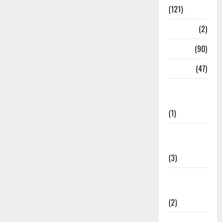
(121)
Temples
(2)
Temples
(90)
Travel
(47)
Treks &
Adventures
(1)
Treks &
Adventures
(3)
Waterfalls &
Nature
(2)
Waterfalls &