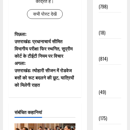
केंद्रित है।
(798)
सभी पोस्ट देखें
Culture &
Lifestyle
(18)
पो
पिछला:
उत्तराखंड: प्रधानाचार्य सीमित
Current
स्ट
विभागीय परीक्षा फिर स्थगित, सुप्रीम
Affairs
कोर्ट के टीईटी नियम पर विचार
ने
(814)
अगला:
वि
Education &
उत्तराखंड: त्योहारी सीजन में रोडवेज
Exam
बसों को रूट बदलने की छूट, यात्रियों
गे
Updates
को मिलेगी राहत
(49)
श
Festivals &
न
Events
संबंधित कहानियां
(175)
Festivals &