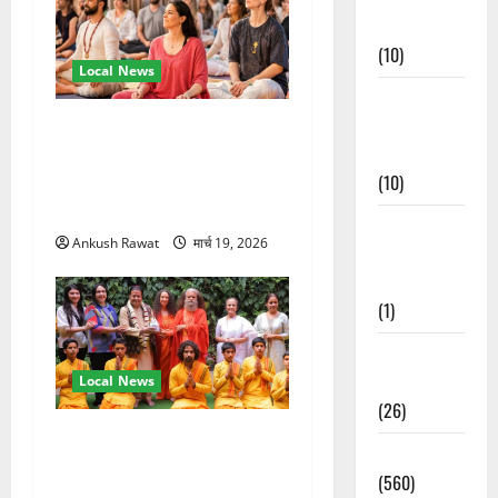
Events
(10)
Local News
Food &
Local
अंतरराष्ट्रीय योग महोत्सव में
Cuisine
तीसरे दिन योग की गहराई, साधकों
(10)
ने सीखी प्राणायाम और मेडिटेशन
तकनीक
Food &
Ankush Rawat
मार्च 19, 2026
Local
Cuisine
(1)
Health &
Wellness
Local News
(26)
परमार्थ निकेतन पहुंचे अनूप
Local News
जलोटा, गंगा आरती में लिया भाग,
(560)
स्वामी चिदानंद से मुलाकात