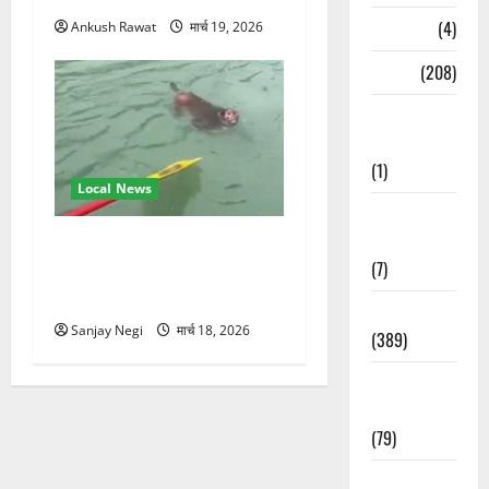
Naukri
(4)
Ankush Rawat
मार्च 19, 2026
News
(208)
Opinion /
Editorial
(1)
Local News
Opinion &
Editorial
गंगा में बहते बंदर की बचाई जान,
(7)
राफ्टिंग टीम और पर्यटकों का
रेस्क्यू वीडियो वायरल
Politics
Sanjay Negi
मार्च 18, 2026
(389)
Sarkari
Naukri
(79)
Spirituality