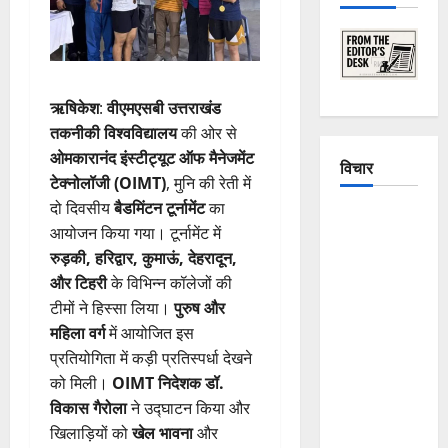
ऋषिकेश
:
वीएमएसबी उत्तराखंड
तकनीकी विश्वविद्यालय
की ओर से
ओमकारानंद इंस्टीट्यूट ऑफ मैनेजमेंट
विचार
टेक्नोलॉजी (OIMT)
, मुनि की रेती में
दो दिवसीय
बैडमिंटन टूर्नामेंट
का
The
आयोजन किया गया। टूर्नामेंट में
Crumbling
रुड़की, हरिद्वार, कुमाऊं, देहरादून,
Mountains
और टिहरी
के विभिन्न कॉलेजों की
of
टीमों ने हिस्सा लिया।
पुरुष और
Uttarakhand:
महिला वर्ग
में आयोजित इस
Continuous
प्रतियोगिता में कड़ी प्रतिस्पर्धा देखने
Disasters in
को मिली।
OIMT निदेशक डॉ.
Dehradun,
विकास गैरोला
ने उद्घाटन किया और
Chamoli,
खिलाड़ियों को
खेल भावना
और
and