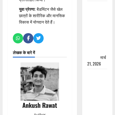
रामझूला पुल
युवा प्रेरणा
: बैडमिंटन जैसे खेल
की मरम्मत
छात्रों के शारीरिक और मानसिक
शुरू! 11
विकास में योगदान देते हैं।
करोड़ की
योजना,
चारधाम
यात्रा से
पहले होगा
लेखक के बारे में
काम पूरा
मार्च
21, 2026
AIIMS
ऋषिकेश के
नाम पर
नौकरी का
झांसा! फर्जी
Ankush Rawat
भर्ती विज्ञापन
से युवाओं को
Author