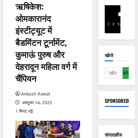
ऋषिकेश:
ओमकारानंद
Facebook
X
YouTube
इंस्टीट्यूट में
बैडमिंटन टूर्नामेंट,
कुमाऊं पुरुष और
खोजे
देहरादून महिला वर्ग में
निम्न
चैंपियन
को
खोजें:
Ankush Rawat
SPONSORED
अक्टूबर 14, 2025
1 मिनट पढ़ें
संपादकीय