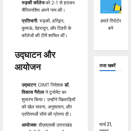
रुड़की कॉलेज
को 2-1 से हराकर
चैंपियनशिप अपने नाम की।
हमारे रिपोर्टर
प्रतिभागी
: रुड़की, हरिद्वार,
बने
कुमाऊं, देहरादून, और टिहरी के
कॉलेजों की टीमें शामिल थीं।
उद्घाटन और
आयोजन
तजा खबरें
दून में रफ्तार
उद्घाटन
: OIMT निदेशक
डॉ.
का कहर! 120
विकास गैरोला
ने टूर्नामेंट का
Km/h थार ने
शुभारंभ किया। उन्होंने खिलाड़ियों
स्कूटी सवारों
को खेल भावना, अनुशासन, और
को कुचला,
प्रतिस्पर्धी रवैये की प्रेरणा दी।
एक की मौत
मार्च 21,
आयोजक
: वीएमएसबी उत्तराखंड