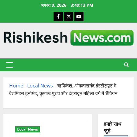
छोड़कर
अगस्त 9, 2026
3:49:14 PM
सामग्री
Facebook
X
YouTube
पर
जाएँ
प्राथमिक
सूची
Home
-
Local News
-
ऋषिकेश: ओमकारानंद इंस्टीट्यूट में
बैडमिंटन टूर्नामेंट, कुमाऊं पुरुष और देहरादून महिला वर्ग में चैंपियन
हमारे साथ
Local News
जुड़े