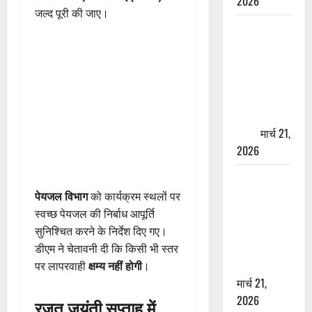
2026
जल्द पूरी की जाए।
ऋषिकेश में
बड़ा प्रॉपर्टी
फ्रॉड! 100
रुपये के स्टांप
पेपर पर NRI
की जमीन
हड़पी
मार्च 21,
2026
मसूरी रोड
हादसा: खाई में
पेयजल विभाग
को कार्यक्रम स्थलों पर
गिरी थार, एक
स्वच्छ पेयजल की निर्बाध आपूर्ति
युवक की मौत
सुनिश्चित करने के निर्देश दिए गए।
—SDRF ने
डीएम ने चेतावनी दी कि किसी भी स्तर
दो को बचाया
पर लापरवाही
क्षम्य नहीं होगी
।
मार्च 21,
2026
रजत जयंती सप्ताह में