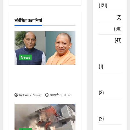
गे
(121)
श
Temples
(2)
संबंधित कहानियां
Temples
(90)
न
Travel
(47)
Treks &
News
Adventures
(1)
रक्षा मंत्री राजनाथ सिंह और
Treks &
सीएम योगी आज पहुंचेंगे, हरिद्वार
Adventures
कार्यक्रम में होंगे शामिल
(3)
Ankush Rawat
फ़रवरी 6, 2026
Waterfalls &
Nature
(2)
Waterfalls &