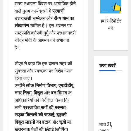
राज्य स्थापना दिवस पर आयोजित होने
वाले मुख्य कार्यक्रमों में
प्रवासी
उत्तराखंडी सम्मेलन
और
सैन्य धाम का
हमारे रिपोर्टर
लोकार्पण
शामिल है। इस अवसर पर
बने
राष्ट्रपति द्रौपदी मुर्मु और प्रधानमंत्री
नरेंद्र मोदी के आगमन की संभावना
है।
डीएम ने कहा कि इस दौरान शहर की
तजा खबरें
सुंदरता और स्वच्छता पर विशेष ध्यान
दिया जाए।
दून में रफ्तार
उन्होंने
लोक निर्माण विभाग
,
एमडीडीए
,
का कहर! 120
नगर निगम
,
विद्युत
और
वन विभाग
के
Km/h थार ने
अधिकारियों को निर्देशित किया कि
स्कूटी सवारों
सभी
प्रस्तावित मार्गों की मरम्मत
,
को कुचला,
सड़क किनारों की सफाई
,
झूलती
एक की मौत
विद्युत लाइनों का हटाव
और
सूखे या
मार्च 21,
खतरनाक पेड़ों की छंटाई (लोपिंग)