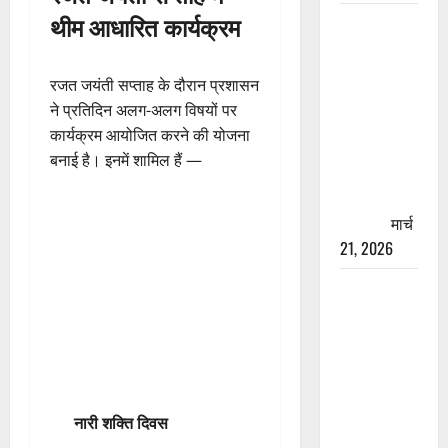
थीम आधारित कार्यक्रम
रामझूला पुल
की मरम्मत
शुरू! 11
रजत जयंती सप्ताह के दौरान प्रशासन
करोड़ की
ने प्रतिदिन अलग-अलग विषयों पर
योजना,
कार्यक्रम आयोजित करने की योजना
चारधाम
बनाई है। इनमें शामिल हैं —
यात्रा से
पहले होगा
काम पूरा
मार्च
21, 2026
AIIMS
ऋषिकेश के
नाम पर
नौकरी का
झांसा! फर्जी
भर्ती विज्ञापन
नारी शक्ति दिवस
से युवाओं को