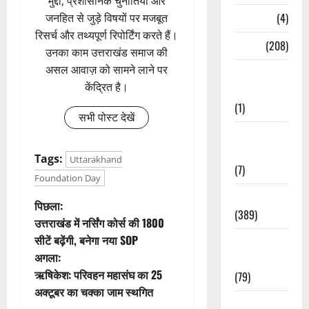
मुद्दों, प्रशासनिक चुनौतियों और
Naukri
(4)
जनहित से जुड़े विषयों पर मजबूत
रिसर्च और तथ्यपूर्ण रिपोर्टिंग करते हैं।
News
(208)
उनका काम उत्तराखंड समाज की
असल आवाज़ को सामने लाने पर
Opinion /
केंद्रित है।
Editorial
(1)
सभी पोस्ट देखें
Opinion &
Editorial
Tags:
Uttarakhand
(7)
Foundation Day
Politics
पो
पिछला:
(389)
उत्तराखंड में नर्सिंग कोर्स की 1800
स्ट
सीटें बढ़ेंगी, बनेगा नया SOP
Sarkari
अगला:
Naukri
ने
ऋषिकेश: परिवहन महासंघ का 25
(79)
वि
अक्टूबर का चक्का जाम स्थगित
Spirituality