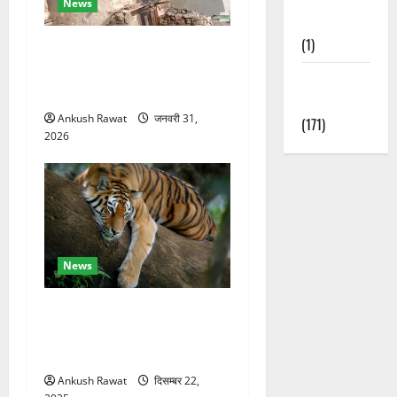
News
Nature
(1)
चकराता के गमरी गांव में तीन
मंजिला देवदार का मकान आग में
Weather
खाक, 25 लाख का नुकसान
Update
Ankush Rawat
जनवरी 31,
(171)
2026
News
कॉर्बेट में सर्दियों की तैयारी, ढेला
रेस्क्यू सेंटर में बाघ-लेपर्ड की
विशेष देखभाल
Ankush Rawat
दिसम्बर 22,