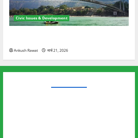
Civic Issues & Development
रामझूला पुल की मरम्मत शुरू! 11 करोड़ की योजना, चारधाम
यात्रा से पहले होगा काम पूरा
Ankush Rawat
मार्च 21, 2026
TRENDING TOPICS
Rishikesh Land Protest
Ankita Bhandari Murder Case
Wildlife Conflict
Leopard Attack
Bear Attack
Elephant Attack