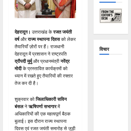
देहरादून।
उत्तराखंड के
रजत जयंती
वर्ष
और
राज्य स्थापना दिवस
को लेकर
तैयारियाँ ज़ोरों पर हैं। राजधानी
विचार
देहरादून में प्रशासन ने राष्ट्रपति
द्रौपदी मुर्मु
और प्रधानमंत्री
नरेंद्र
The
मोदी
के प्रस्तावित कार्यक्रमों को
Crumbling
ध्यान में रखते हुए तैयारियों की रफ्तार
Mountains
तेज कर दी है।
of
Uttarakhand:
शुक्रवार को
जिलाधिकारी सविन
Continuous
बंसल
ने
ऋषिपर्णा सभागार
में
Disasters in
अधिकारियों की एक महत्वपूर्ण बैठक
Dehradun,
बुलाई। इस दौरान राज्य स्थापना
Chamoli,
दिवस एवं रजत जयंती समारोह से जुड़ी
and