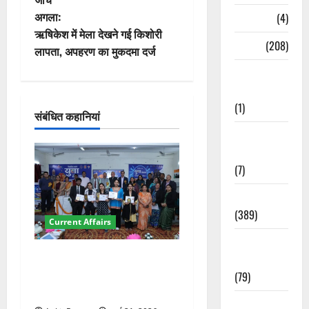
ने
अगला:
Naukri
(4)
वि
ऋषिकेश में मेला देखने गई किशोरी
News
(208)
लापता, अपहरण का मुकदमा दर्ज
गे
Opinion /
Editorial
श
(1)
संबंधित कहानियां
न
Opinion &
Editorial
(7)
Politics
(389)
Current Affairs
Sarkari
देहरादून में युवा संसद 2026:
Naukri
छात्रों ने लोकतंत्र और संविधान
(79)
पर रखे दमदार विचार
Spirituality