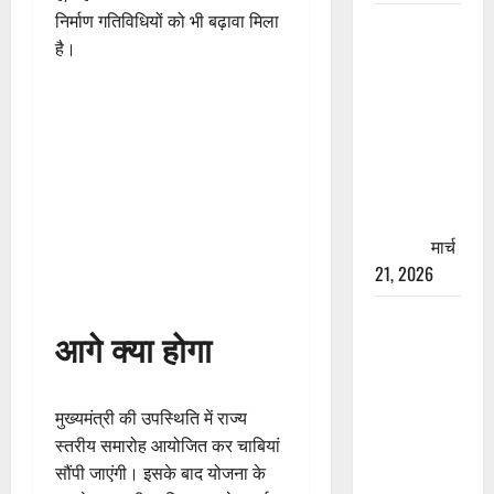
निर्माण गतिविधियों को भी बढ़ावा मिला
रामझूला पुल
है।
की मरम्मत
शुरू! 11
करोड़ की
योजना,
चारधाम
यात्रा से
पहले होगा
काम पूरा
मार्च
21, 2026
AIIMS
आगे क्या होगा
ऋषिकेश के
नाम पर
नौकरी का
मुख्यमंत्री की उपस्थिति में राज्य
झांसा! फर्जी
स्तरीय समारोह आयोजित कर चाबियां
भर्ती विज्ञापन
सौंपी जाएंगी। इसके बाद योजना के
से युवाओं को