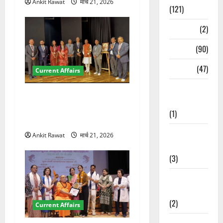
Ankit Rawat
मार्च 21, 2026
(121)
Temples
(2)
Temples
(90)
Travel
(47)
Current Affairs
Treks &
देहरादून में इंटरनेशनल मैरीटाइम
Adventures
कॉन्फ्रेंस की शुरुआत, 7 देशों के
(1)
200+ प्रतिनिधि शामिल
Treks &
Ankit Rawat
मार्च 21, 2026
Adventures
(3)
Waterfalls &
Nature
(2)
Current Affairs
Waterfalls &