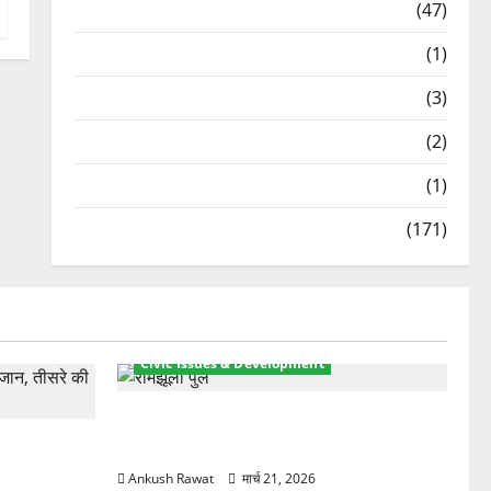
Travel
(47)
Treks & Adventures
(1)
Treks & Adventures
(3)
Waterfalls & Nature
(2)
Waterfalls & Nature
(1)
Weather Update
(171)
Civic Issues & Development
रामझूला पुल की मरम्मत शुरू! 11 करोड़ की
ार, एक युवक
योजना, चारधाम यात्रा से पहले होगा काम पूरा
Ankush Rawat
मार्च 21, 2026