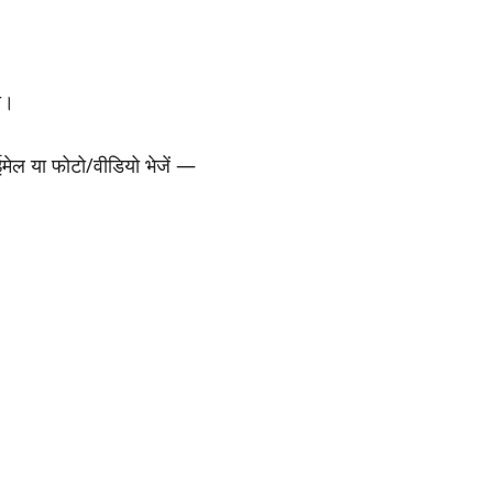
ा।
 ईमेल या फोटो/वीडियो भेजें —