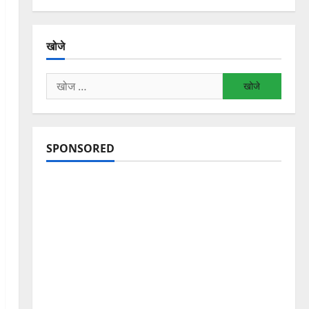
खोजे
निम्न
को
खोजें:
SPONSORED