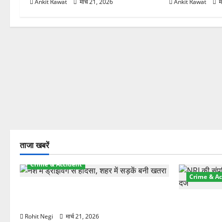
Ankit Rawat
मार्च 21, 2026
Ankit Rawat
म
ताजा खबरें
Crime & Accident
Crime & Ac
दून में रफ्तार का कहर! 120 Km/h थार ने
स्कूटी सवारों को कुचला, एक की मौत
ऋषिकेश में बड
स्टांप पेपर 
Rohit Negi
मार्च 21, 2026