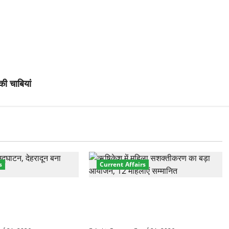
की चाबियां
s
Current Affairs
नेशनल मैरीटाइम कॉन्फ्रेंस
“पहाड़ की नारी, देश की शक्ति” कार्यक्रम
शों के 200+ प्रतिनिधि
में गूंजी महिला सशक्तीकरण की आवाज,
12 महिलाओं को मिला सम्मान