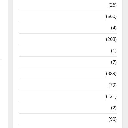
Health & Wellness
(26)
Local News
(560)
Naukri
(4)
News
(208)
Opinion / Editorial
(1)
Opinion & Editorial
(7)
Politics
(389)
Sarkari Naukri
(79)
Spirituality
(121)
Temples
(2)
Temples
(90)