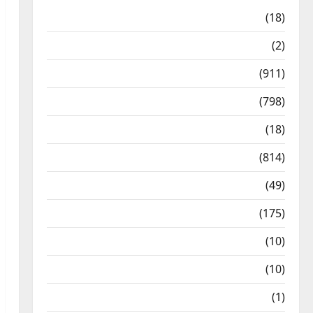
Astrology
(18)
Bizarre
(2)
Civic Issues & Development
(911)
Crime & Accident
(798)
Culture & Lifestyle
(18)
Current Affairs
(814)
Education & Exam Updates
(49)
Festivals & Events
(175)
Festivals & Events
(10)
Food & Local Cuisine
(10)
Food & Local Cuisine
(1)