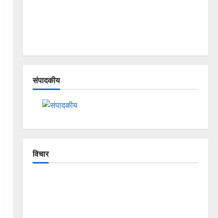
संपादकीय
विचार
The Crumbling Mountains of
Uttarakhand: Continuous Disasters in
Dehradun, Chamoli, and Joshimath —
Why Is This Destruction Repeating?