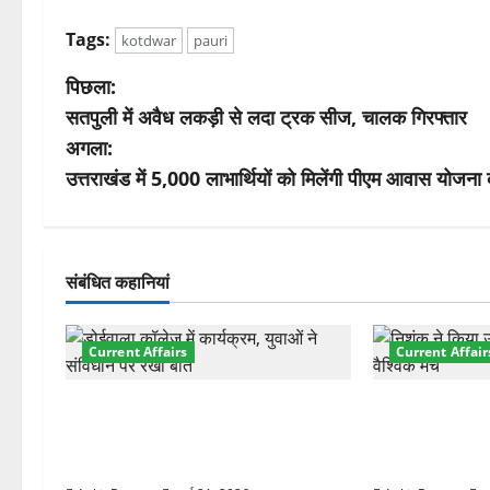
Tags:
kotdwar
pauri
पो
पिछला:
सतपुली में अवैध लकड़ी से लदा ट्रक सीज, चालक गिरफ्तार
स्ट
अगला:
ने
उत्तराखंड में 5,000 लाभार्थियों को मिलेंगी पीएम आवास योजना 
वि
गे
संबंधित कहानियां
श
Current Affairs
Current Affair
न
देहरादून में युवा संसद 2026: छात्रों ने
देहरादून में इंटर
लोकतंत्र और संविधान पर रखे दमदार
की शुरुआत, 7 दे
विचार
शामिल