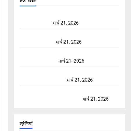
तजा खबरें
दून में रफ्तार का कहर! 120 Km/h थार ने स्कूटी सवारों को
कुचला, एक की मौत
मार्च 21, 2026
ऋषिकेश में बड़ा प्रॉपर्टी फ्रॉड! 100 रुपये के स्टांप पेपर पर
NRI की जमीन हड़पी
मार्च 21, 2026
मसूरी रोड हादसा: खाई में गिरी थार, एक युवक की मौत—
SDRF ने दो को बचाया
मार्च 21, 2026
रामझूला पुल की मरम्मत शुरू! 11 करोड़ की योजना, चारधाम
यात्रा से पहले होगा काम पूरा
मार्च 21, 2026
AIIMS ऋषिकेश के नाम पर नौकरी का झांसा! फर्जी भर्ती
विज्ञापन से युवाओं को ठगने की कोशिश
मार्च 21, 2026
श्रेणियां