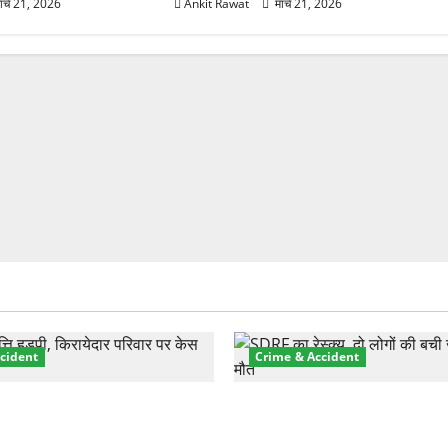
ार्च 21, 2026
Ankit Rawat
मार्च 21, 2026
cident
Crime & Accident
़ा प्रॉपर्टी फ्रॉड! 100 रुपये के
मसूरी रोड हादसा: खाई में गिरी थ
पर NRI की जमीन हड़पी
की मौत—SDRF ने दो को बचाया