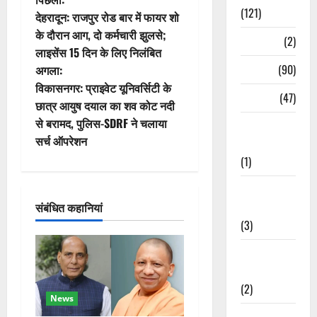
पो
(121)
देहरादून: राजपुर रोड बार में फायर शो
स्ट
के दौरान आग, दो कर्मचारी झुलसे;
Temples
(2)
लाइसेंस 15 दिन के लिए निलंबित
ने
Temples
(90)
अगला:
वि
विकासनगर: प्राइवेट यूनिवर्सिटी के
Travel
(47)
छात्र आयुष दयाल का शव कोट नदी
गे
से बरामद, पुलिस-SDRF ने चलाया
Treks &
सर्च ऑपरेशन
Adventures
श
(1)
न
Treks &
संबंधित कहानियां
Adventures
(3)
Waterfalls &
Nature
(2)
News
Waterfalls &