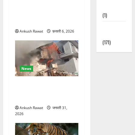
Nature
रक्षा मंत्री राजनाथ सिंह और
(1)
सीएम योगी आज पहुंचेंगे, हरिद्वार
कार्यक्रम में होंगे शामिल
Weather
Ankush Rawat
फ़रवरी 6, 2026
Update
(171)
News
चकराता के गमरी गांव में तीन
मंजिला देवदार का मकान आग में
खाक, 25 लाख का नुकसान
Ankush Rawat
जनवरी 31,
2026