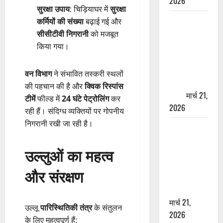
2026
सुरक्षा उपाय
: चिड़ियाघर में
सुरक्षा
ऋषिकेश में
कर्मियों की संख्या
बढ़ाई गई और
बड़ा प्रॉपर्टी
सीसीटीवी निगरानी
को मजबूत
फ्रॉड! 100
किया गया।
रुपये के स्टांप
पेपर पर NRI
वन विभाग
ने संभावित तस्करी स्थलों
की जमीन
की पहचान की है और
क्विक रिस्पांस
हड़पी
मार्च 21,
टीमें
फील्ड में
24 घंटे पेट्रोलिंग
कर
2026
रही हैं। संदिग्ध व्यक्तियों पर गोपनीय
निगरानी रखी जा रही है।
मसूरी रोड
हादसा: खाई में
उल्लुओं का महत्व
गिरी थार, एक
युवक की मौत
और संरक्षण
—SDRF ने
दो को बचाया
मार्च 21,
उल्लू
पारिस्थितिकी तंत्र
के संतुलन
2026
के लिए महत्वपूर्ण हैं: