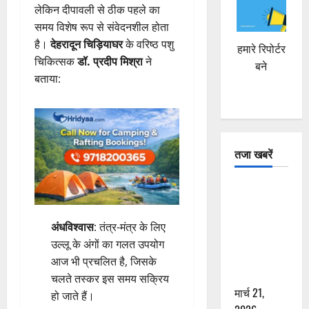
लेकिन दीपावली से ठीक पहले का
समय विशेष रूप से संवेदनशील होता
है।
देहरादून चिड़ियाघर
के वरिष्ठ पशु
हमारे रिपोर्टर
चिकित्सक
डॉ. प्रदीप मिश्रा
ने
बने
बताया:
तजा खबरें
दून में रफ्तार
का कहर! 120
Km/h थार ने
अंधविश्वास
: तंत्र-मंत्र के लिए
स्कूटी सवारों
उल्लू के अंगों का गलत उपयोग
को कुचला,
आज भी प्रचलित है, जिसके
एक की मौत
चलते तस्कर इस समय सक्रिय
मार्च 21,
हो जाते हैं।