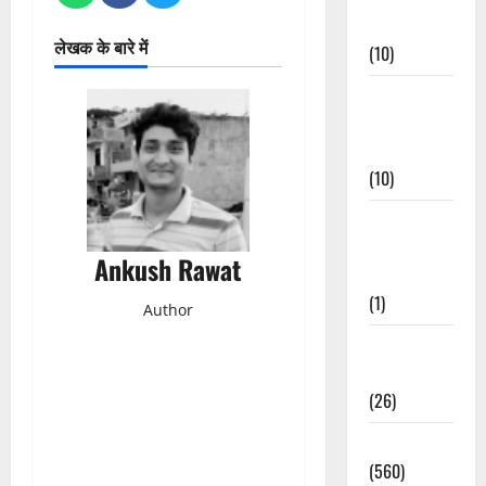
Events
लेखक के बारे में
(10)
Food &
Local
Cuisine
(10)
Food &
Local
Ankush Rawat
Cuisine
(1)
Author
Health &
Wellness
(26)
Local News
(560)