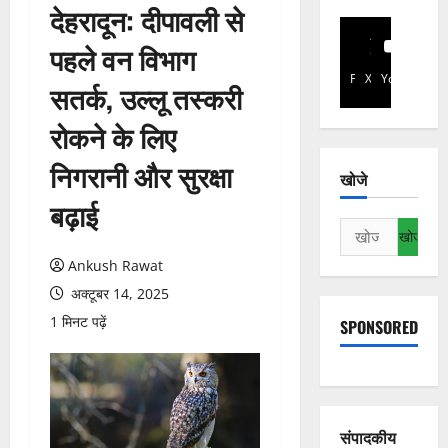
देहरादून: दीपावली से
पहले वन विभाग
Facebook
X
YouTube
सतर्क, उल्लू तस्करी
रोकने के लिए
निगरानी और सुरक्षा
खोजे
बढ़ाई
निम्न
को
Ankush Rawat
खोजें:
अक्टूबर 14, 2025
1 मिनट पढ़ें
SPONSORED
संपादकीय