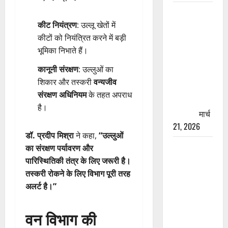
रामझूला पुल
की मरम्मत
कीट नियंत्रण
: उल्लू खेतों में
शुरू! 11
कीटों को नियंत्रित करने में बड़ी
करोड़ की
भूमिका निभाते हैं।
योजना,
कानूनी संरक्षण
: उल्लुओं का
चारधाम
शिकार और तस्करी
वन्यजीव
यात्रा से
संरक्षण अधिनियम
के तहत अपराध
पहले होगा
है।
काम पूरा
मार्च
21, 2026
डॉ. प्रदीप मिश्रा
ने कहा,
“उल्लुओं
AIIMS
का संरक्षण पर्यावरण और
ऋषिकेश के
पारिस्थितिकी तंत्र के लिए जरूरी है।
नाम पर
तस्करी रोकने के लिए विभाग पूरी तरह
नौकरी का
अलर्ट है।”
झांसा! फर्जी
भर्ती विज्ञापन
वन विभाग की
से युवाओं को