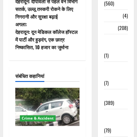
देहरादून: दीपावली से पहले वन विभाग
(560)
स्ट
सतर्क, उल्लू तस्करी रोकने के लिए
Naukri
(4)
निगरानी और सुरक्षा बढ़ाई
ने
अगला:
News
(208)
वि
देहरादून: दून मेडिकल कॉलेज हॉस्टल
में पार्टी और हुड़दंग, एक छात्र
Opinion /
गे
निष्कासित, 10 हजार का जुर्माना
Editorial
(1)
श
Opinion &
न
Editorial
संबंधित कहानियां
(7)
Politics
(389)
Sarkari
Crime & Accident
Naukri
(79)
दून में रफ्तार का कहर! 120