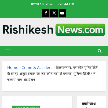
छोड़कर
अगस्त 10, 2026
3:26:45 PM
सामग्री
Facebook
X
YouTube
पर
जाएँ
प्राथमिक
सूची
Home
-
Crime & Accident
-
विकासनगर: प्राइवेट यूनिवर्सिटी
के छात्र आयुष दयाल का शव कोट नदी से बरामद, पुलिस-SDRF ने
चलाया सर्च ऑपरेशन
हमारे साथ
Crime & Accident