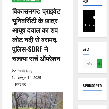
जुड़े
विकासनगर: प्राइवेट
यूनिवर्सिटी के छात्र
Facebook
X
YouTube
आयुष दयाल का शव
कोट नदी से बरामद,
पुलिस-SDRF ने
खोजे
चलाया सर्च ऑपरेशन
निम्न
को
Rohit Negi
खोजें:
अक्टूबर 14, 2025
1 मिनट पढ़ें
SPONSORED