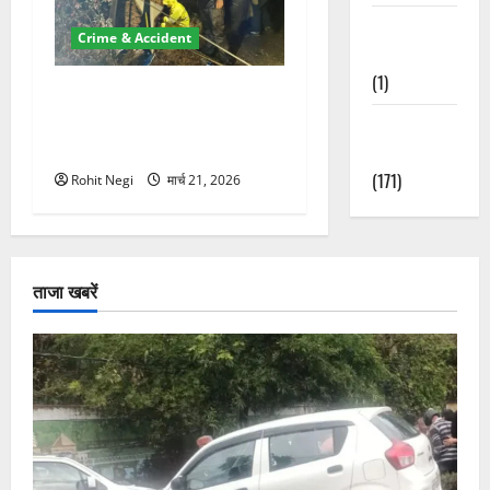
Waterfalls &
Crime & Accident
Nature
(1)
मसूरी रोड हादसा: खाई में गिरी
थार, एक युवक की मौत—SDRF
Weather
ने दो को बचाया
Update
(171)
Rohit Negi
मार्च 21, 2026
ताजा खबरें