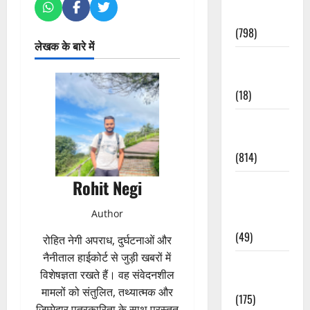
Accident
(798)
लेखक के बारे में
Culture &
Lifestyle
(18)
Current
Affairs
(814)
Rohit Negi
Education &
Exam
Author
Updates
(49)
रोहित नेगी अपराध, दुर्घटनाओं और
नैनीताल हाईकोर्ट से जुड़ी खबरों में
Festivals &
विशेषज्ञता रखते हैं। वह संवेदनशील
Events
मामलों को संतुलित, तथ्यात्मक और
(175)
जिम्मेदार पत्रकारिता के साथ प्रस्तुत