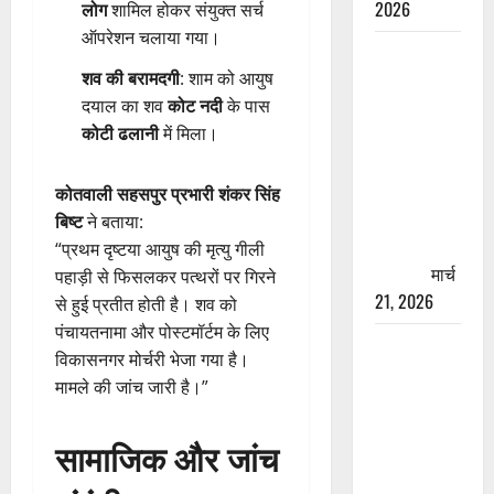
2026
लोग
शामिल होकर संयुक्त सर्च
ऑपरेशन चलाया गया।
रामझूला पुल
शव की बरामदगी
: शाम को आयुष
की मरम्मत
दयाल का शव
कोट नदी
के पास
शुरू! 11
कोटी ढलानी
में मिला।
करोड़ की
योजना,
चारधाम
कोतवाली सहसपुर प्रभारी शंकर सिंह
यात्रा से
बिष्ट
ने बताया:
पहले होगा
“प्रथम दृष्टया आयुष की मृत्यु गीली
काम पूरा
मार्च
पहाड़ी से फिसलकर पत्थरों पर गिरने
21, 2026
से हुई प्रतीत होती है। शव को
पंचायतनामा और पोस्टमॉर्टम के लिए
AIIMS
विकासनगर मोर्चरी भेजा गया है।
ऋषिकेश के
मामले की जांच जारी है।”
नाम पर
नौकरी का
सामाजिक और जांच
झांसा! फर्जी
भर्ती विज्ञापन