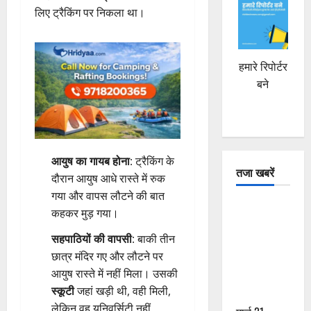
लिए ट्रैकिंग पर निकला था।
हमारे रिपोर्टर
बने
आयुष का गायब होना
: ट्रैकिंग के
तजा खबरें
दौरान आयुष आधे रास्ते में रुक
गया और वापस लौटने की बात
दून में रफ्तार
कहकर मुड़ गया।
का कहर! 120
सहपाठियों की वापसी
: बाकी तीन
Km/h थार ने
छात्र मंदिर गए और लौटने पर
स्कूटी सवारों
आयुष रास्ते में नहीं मिला। उसकी
को कुचला,
स्कूटी
जहां खड़ी थी, वही मिली,
एक की मौत
लेकिन वह यूनिवर्सिटी नहीं