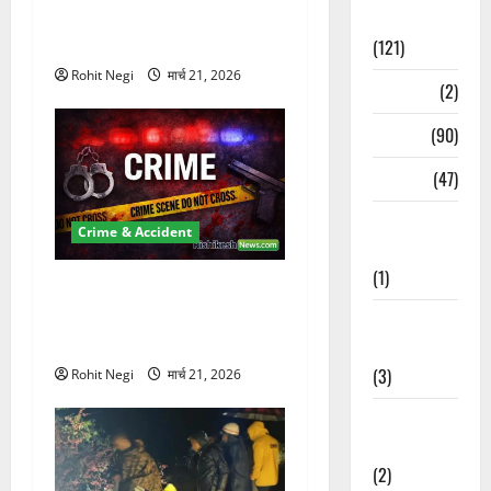
Km/h थार ने स्कूटी सवारों को
Spirituality
कुचला, एक की मौत
(121)
Rohit Negi
मार्च 21, 2026
Temples
(2)
Temples
(90)
Travel
(47)
Treks &
Crime & Accident
Adventures
(1)
ऋषिकेश में बड़ा प्रॉपर्टी फ्रॉड!
100 रुपये के स्टांप पेपर पर NRI
Treks &
की जमीन हड़पी
Adventures
(3)
Rohit Negi
मार्च 21, 2026
Waterfalls &
Nature
(2)