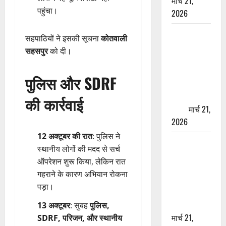
मार्च 21,
पहुंचा।
2026
ऋषिकेश में
सहपाठियों ने इसकी सूचना
कोतवाली
बड़ा प्रॉपर्टी
सहसपुर
को दी।
फ्रॉड! 100
रुपये के स्टांप
पुलिस और SDRF
पेपर पर NRI
की जमीन
की कार्रवाई
हड़पी
मार्च 21,
2026
12 अक्टूबर की रात
: पुलिस ने
मसूरी रोड
स्थानीय लोगों की मदद से सर्च
हादसा: खाई में
ऑपरेशन शुरू किया, लेकिन रात
गिरी थार, एक
गहराने के कारण अभियान रोकना
युवक की मौत
पड़ा।
—SDRF ने
दो को बचाया
13 अक्टूबर
: सुबह
पुलिस,
मार्च 21,
SDRF, परिजन, और स्थानीय