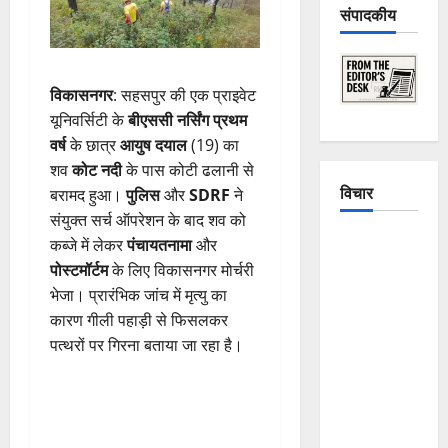
संपादकीय
विकासनगर
: सहसपुर की एक प्राइवेट
यूनिवर्सिटी के
बीएससी नर्सिंग प्रथम
वर्ष
के छात्र
आयुष दयाल
(19) का
शव
कोट नदी
के पास कोटी ढलानी से
विचार
बरामद हुआ।
पुलिस
और
SDRF
ने
संयुक्त सर्च ऑपरेशन के बाद शव को
The
कब्जे में लेकर
पंचायतनामा
और
Crumbling
पोस्टमॉर्टम
के लिए विकासनगर मोर्चरी
Mountains
भेजा। प्रारंभिक जांच में मृत्यु का
of
कारण गीली पहाड़ी से फिसलकर
Uttarakhand:
पत्थरों पर गिरना बताया जा रहा है।
Continuous
Disasters in
Dehradun,
Chamoli,