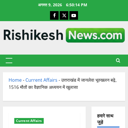
छोड़कर
अगस्त 9, 2026
6:50:15 PM
सामग्री
Facebook
X
YouTube
पर
जाएँ
प्राथमिक
सूची
Home
-
Current Affairs
-
उत्तराखंड में जानलेवा भूस्खलन बढ़े,
1516 मौतों का वैज्ञानिक अध्ययन में खुलासा
हमारे साथ
Current Affairs
जुड़े