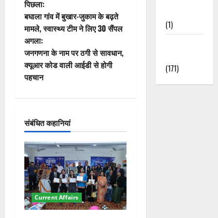
पो
पिछला:
Nature
बघाला गांव में बुखार-जुकाम के बढ़ते
स्ट
(1)
मामले, स्वास्थ्य टीम ने लिए 30 सैंपल
अगला:
ने
Weather
जनगणना के नाम पर ठगी से सावधान,
Update
वि
क्यूआर कोड वाली आईडी से होगी
(171)
पहचान
गे
श
संबंधित कहानियां
न
Current Affairs