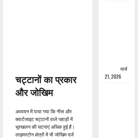
रामझूला पुल
की मरम्मत
शुरू! 11
करोड़ की
योजना,
चारधाम
यात्रा से
पहले होगा
काम पूरा
मार्च
चट्टानों का प्रकार
21, 2026
AIIMS
और जोखिम
ऋषिकेश के
नाम पर
नौकरी का
अध्ययन में पाया गया कि नीस और
झांसा! फर्जी
क्वार्टजाइट चट्टानों वाले पहाड़ों में
भर्ती विज्ञापन
भूस्खलन की घटनाएं अधिक हुई हैं।
से युवाओं को
लाइमस्टोन क्षेत्रों में भी जोखिम दर्ज