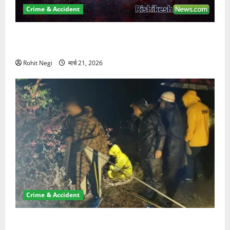
Crime & Accident
ऋषिकेश में बड़ा प्रॉपर्टी फ्रॉड! 100 रुपये के स्टांप पेपर पर
NRI की जमीन हड़पी
Rohit Negi
मार्च 21, 2026
Crime & Accident
मसूरी रोड हादसा: खाई में गिरी थार, एक युवक की मौत—SDRF