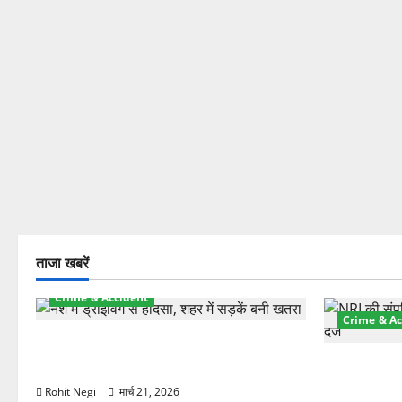
ताजा खबरें
Crime & Accident
Crime & Ac
दून में रफ्तार का कहर! 120 Km/h थार ने
स्कूटी सवारों को कुचला, एक की मौत
ऋषिकेश में बड
स्टांप पेपर 
Rohit Negi
मार्च 21, 2026