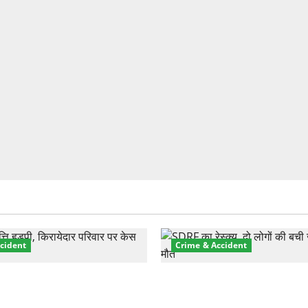
cident
Crime & Accident
़ा प्रॉपर्टी फ्रॉड! 100 रुपये के
मसूरी रोड हादसा: खाई में गिरी थ
पर NRI की जमीन हड़पी
की मौत—SDRF ने दो को बचाया