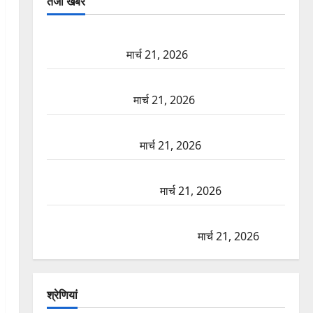
तजा खबरें
दून में रफ्तार का कहर! 120 Km/h थार ने स्कूटी सवारों को
कुचला, एक की मौत
मार्च 21, 2026
ऋषिकेश में बड़ा प्रॉपर्टी फ्रॉड! 100 रुपये के स्टांप पेपर पर
NRI की जमीन हड़पी
मार्च 21, 2026
मसूरी रोड हादसा: खाई में गिरी थार, एक युवक की मौत—
SDRF ने दो को बचाया
मार्च 21, 2026
रामझूला पुल की मरम्मत शुरू! 11 करोड़ की योजना, चारधाम
यात्रा से पहले होगा काम पूरा
मार्च 21, 2026
AIIMS ऋषिकेश के नाम पर नौकरी का झांसा! फर्जी भर्ती
विज्ञापन से युवाओं को ठगने की कोशिश
मार्च 21, 2026
श्रेणियां