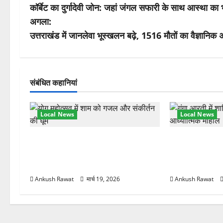
कॉर्बेट का दुर्गादेवी जोन: जहां जंगल सफारी के साथ आस्था का
स्ट
अगला:
ने
उत्तराखंड में जानलेवा भूस्खलन बढ़े, 1516 मौतों का वैज्ञानिक 
वि
गे
संबंधित कहानियां
श
Local News
Local News
न
अंतरराष्ट्रीय योग महोत्सव में तीसरे दिन
परमार्थ निकेतन प
योग की गहराई, साधकों ने सीखी प्राणायाम
आरती में लिया भा
और मेडिटेशन तकनीक
मुलाकात
Ankush Rawat
मार्च 19, 2026
Ankush Rawat