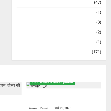
Travel
(47)
Treks & Adventures
(1)
Treks & Adventures
(3)
Waterfalls & Nature
(2)
Waterfalls & Nature
(1)
Weather Update
(171)
Civic Issues & Development
रामझूला पुल की मरम्मत शुरू! 11 करोड़ की
ार, एक युवक
योजना, चारधाम यात्रा से पहले होगा काम पूरा
Ankush Rawat
मार्च 21, 2026