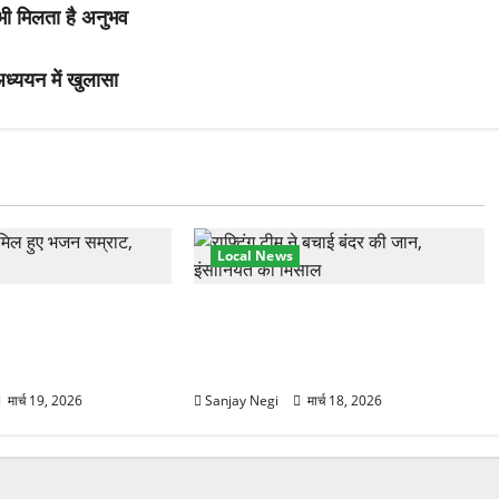
 भी मिलता है अनुभव
अध्ययन में खुलासा
Local News
हुंचे अनूप जलोटा, गंगा
गंगा में बहते बंदर की बचाई जान, राफ्टिंग
ग, स्वामी चिदानंद से
टीम और पर्यटकों का रेस्क्यू वीडियो
वायरल
मार्च 19, 2026
Sanjay Negi
मार्च 18, 2026