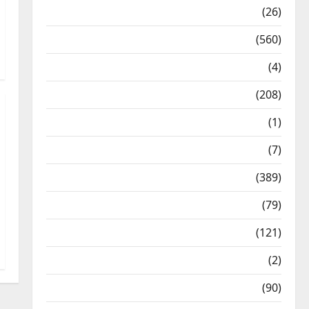
Health & Wellness
(26)
Local News
(560)
Naukri
(4)
News
(208)
Opinion / Editorial
(1)
Opinion & Editorial
(7)
Politics
(389)
Sarkari Naukri
(79)
Spirituality
(121)
Temples
(2)
Temples
(90)