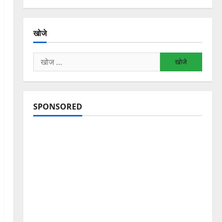
खोजे
निम्न
को
खोजें:
SPONSORED