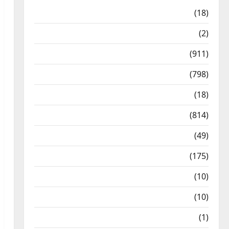
Astrology
(18)
Bizarre
(2)
Civic Issues & Development
(911)
Crime & Accident
(798)
Culture & Lifestyle
(18)
Current Affairs
(814)
Education & Exam Updates
(49)
Festivals & Events
(175)
Festivals & Events
(10)
Food & Local Cuisine
(10)
Food & Local Cuisine
(1)