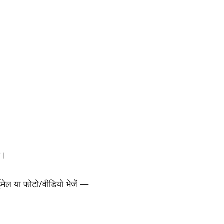
ा।
 ईमेल या फोटो/वीडियो भेजें —