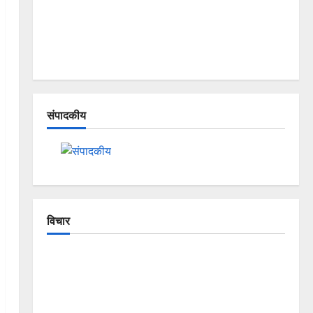
संपादकीय
विचार
The Crumbling Mountains of
Uttarakhand: Continuous Disasters in
Dehradun, Chamoli, and Joshimath —
Why Is This Destruction Repeating?