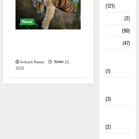
(121)
Temples
(2)
News
Temples
(90)
कॉर्बेट में सर्दियों की तैयारी, ढेला
Travel
(47)
रेस्क्यू सेंटर में बाघ-लेपर्ड की
विशेष देखभाल
Treks &
Adventures
Ankush Rawat
दिसम्बर 22,
2025
(1)
Treks &
Adventures
(3)
Waterfalls &
Nature
(2)
Waterfalls &