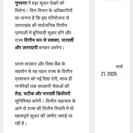
गुणवत्ता
में बड़ा सुधार देखने को
रामझूला पुल
मिलेगा। वित्त विभाग के अधिकारियों
की मरम्मत
का मानना है कि इस परियोजना से
शुरू! 11
उत्तराखंड की सार्वजनिक वित्तीय
करोड़ की
प्रणाली में बुनियादी सुधार होंगे और
योजना,
राज्य
वित्तीय रूप से सशक्त, पारदर्शी
चारधाम
और उत्तरदायी
बनकर उभरेगा।
यात्रा से
पहले होगा
भारत सरकार और विश्व बैंक के
काम पूरा
मार्च
सहयोग से यह पहल राज्य के वित्तीय
21, 2026
प्रशासन को नई दिशा देगी, साथ ही
AIIMS
नागरिकों तक सरकारी सेवाओं की
ऋषिकेश के
तेज़, सटीक और पारदर्शी डिलीवरी
नाम पर
सुनिश्चित करेगी। वित्तीय सहायता के
नौकरी का
आने से राज्य की वित्तीय स्थिति में भी
झांसा! फर्जी
महत्वपूर्ण सुधार की उम्मीद जताई जा
भर्ती विज्ञापन
रही है।
से युवाओं को