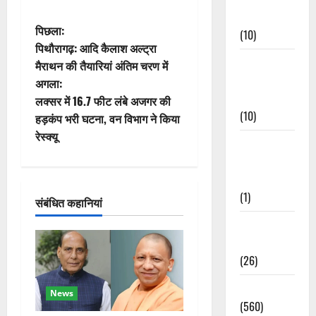
Events
पो
पिछला:
(10)
पिथौरागढ़: आदि कैलाश अल्ट्रा
स्ट
Food &
मैराथन की तैयारियां अंतिम चरण में
Local
अगला:
ने
Cuisine
लक्सर में 16.7 फीट लंबे अजगर की
(10)
वि
हड़कंप भरी घटना, वन विभाग ने किया
रेस्क्यू
Food &
गे
Local
श
Cuisine
(1)
संबंधित कहानियां
न
Health &
Wellness
(26)
Local News
News
(560)