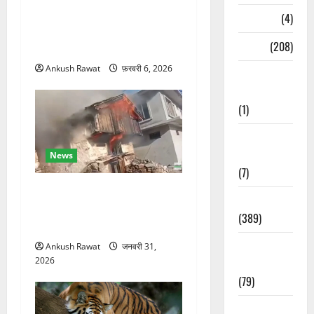
रक्षा मंत्री राजनाथ सिंह और
Naukri
(4)
सीएम योगी आज पहुंचेंगे, हरिद्वार
News
(208)
कार्यक्रम में होंगे शामिल
Ankush Rawat
फ़रवरी 6, 2026
Opinion /
Editorial
(1)
Opinion &
Editorial
News
(7)
चकराता के गमरी गांव में तीन
Politics
मंजिला देवदार का मकान आग में
(389)
खाक, 25 लाख का नुकसान
Sarkari
Ankush Rawat
जनवरी 31,
2026
Naukri
(79)
Spirituality