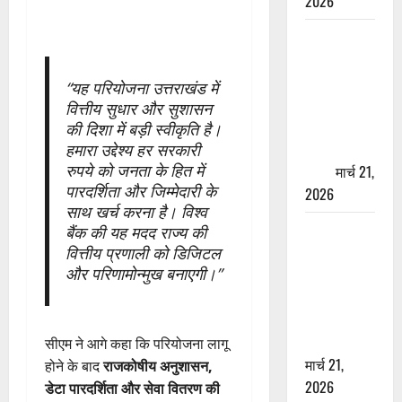
2026
ऋषिकेश में
बड़ा प्रॉपर्टी
फ्रॉड! 100
“यह परियोजना उत्तराखंड में
रुपये के स्टांप
वित्तीय सुधार और सुशासन
पेपर पर NRI
की दिशा में बड़ी स्वीकृति है।
की जमीन
हमारा उद्देश्य हर सरकारी
रुपये को जनता के हित में
हड़पी
मार्च 21,
पारदर्शिता और जिम्मेदारी के
2026
साथ खर्च करना है। विश्व
मसूरी रोड
बैंक की यह मदद राज्य की
हादसा: खाई में
वित्तीय प्रणाली को डिजिटल
और परिणामोन्मुख बनाएगी।”
गिरी थार, एक
युवक की मौत
—SDRF ने
दो को बचाया
सीएम ने आगे कहा कि परियोजना लागू
मार्च 21,
होने के बाद
राजकोषीय अनुशासन,
2026
डेटा पारदर्शिता और सेवा वितरण की