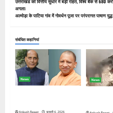
उत्तराखंड को वित्तीय सुधार में बड़ी राहत, विश्व बैंक से 680 क
स्ट
अगला:
ने
अल्मोड़ा के पाटिया गांव में गोवर्धन पूजा पर परंपरागत पाषाण यु
वि
गे
संबंधित कहानियां
श
न
News
News
रक्षा मंत्री राजनाथ सिंह और सीएम योगी
चकराता के गमरी ग
आज पहुंचेंगे, हरिद्वार कार्यक्रम में होंगे
देवदार का मकान
शामिल
का नुकसान
Ankush Rawat
फ़रवरी 6, 2026
Ankush Rawat