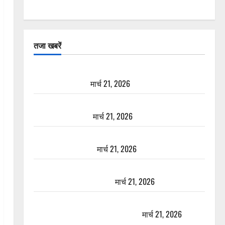
तजा खबरें
दून में रफ्तार का कहर! 120 Km/h थार ने स्कूटी सवारों को
कुचला, एक की मौत
मार्च 21, 2026
ऋषिकेश में बड़ा प्रॉपर्टी फ्रॉड! 100 रुपये के स्टांप पेपर पर
NRI की जमीन हड़पी
मार्च 21, 2026
मसूरी रोड हादसा: खाई में गिरी थार, एक युवक की मौत—
SDRF ने दो को बचाया
मार्च 21, 2026
रामझूला पुल की मरम्मत शुरू! 11 करोड़ की योजना, चारधाम
यात्रा से पहले होगा काम पूरा
मार्च 21, 2026
AIIMS ऋषिकेश के नाम पर नौकरी का झांसा! फर्जी भर्ती
विज्ञापन से युवाओं को ठगने की कोशिश
मार्च 21, 2026