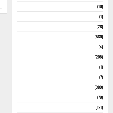
Food & Local Cuisine
(10)
Food & Local Cuisine
(1)
Health & Wellness
(26)
Local News
(560)
Naukri
(4)
News
(208)
Opinion / Editorial
(1)
Opinion & Editorial
(7)
Politics
(389)
Sarkari Naukri
(79)
Spirituality
(121)