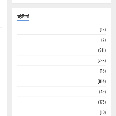
श्रेणियां
Astrology
(18)
Bizarre
(2)
Civic Issues & Development
(911)
Crime & Accident
(798)
Culture & Lifestyle
(18)
Current Affairs
(814)
Education & Exam Updates
(49)
Festivals & Events
(175)
Festivals & Events
(10)