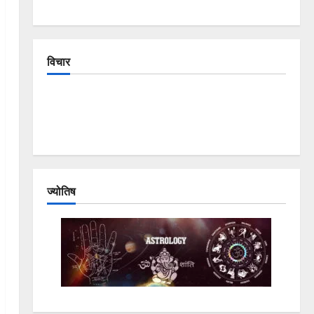
विचार
The Crumbling Mountains of Uttarakhand:
Continuous Disasters in Dehradun, Chamoli, and
Joshimath — Why Is This Destruction Repeating?
ज्योतिष