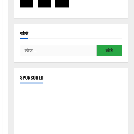
खोजे
निम्न
को
खोजें:
SPONSORED