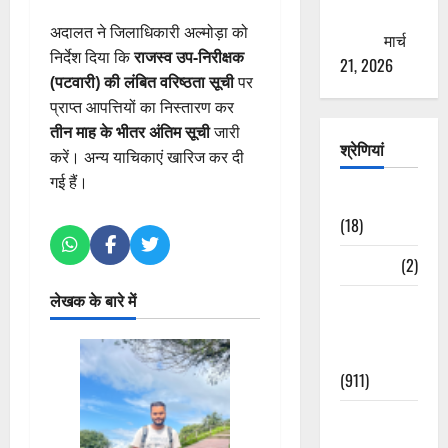
ठगने की
अदालत ने जिलाधिकारी अल्मोड़ा को
कोशिश
मार्च
निर्देश दिया कि
राजस्व उप-निरीक्षक
21, 2026
(पटवारी) की लंबित वरिष्ठता सूची
पर
प्राप्त आपत्तियों का निस्तारण कर
तीन माह के भीतर अंतिम सूची
जारी
श्रेणियां
करें। अन्य याचिकाएं खारिज कर दी
गई हैं।
Astrology
(18)
Bizarre
(2)
लेखक के बारे में
Civic Issues
&
Development
(911)
Crime &
Accident