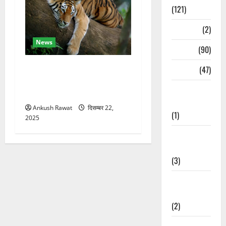
(121)
Temples
(2)
News
Temples
(90)
कॉर्बेट में सर्दियों की तैयारी, ढेला
Travel
(47)
रेस्क्यू सेंटर में बाघ-लेपर्ड की
Treks &
विशेष देखभाल
Adventures
Ankush Rawat
दिसम्बर 22,
(1)
2025
Treks &
Adventures
(3)
Waterfalls &
Nature
(2)
Waterfalls &