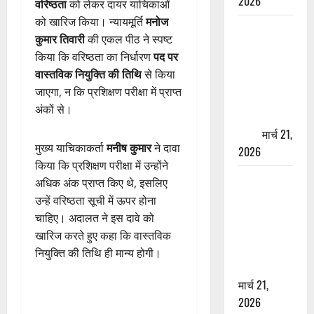
2026
वरिष्ठता
को लेकर दायर याचिकाओं
को खारिज किया। न्यायमूर्ति
मनोज
ऋषिकेश में
कुमार तिवारी
की एकल पीठ ने स्पष्ट
बड़ा प्रॉपर्टी
किया कि वरिष्ठता का निर्धारण
पद पर
फ्रॉड! 100
वास्तविक नियुक्ति की तिथि
से किया
रुपये के स्टांप
जाएगा, न कि प्रशिक्षण परीक्षा में प्राप्त
पेपर पर NRI
अंकों से।
की जमीन
हड़पी
मार्च 21,
मुख्य याचिकाकर्ता
मनीष कुमार
ने दावा
2026
किया कि प्रशिक्षण परीक्षा में उन्होंने
मसूरी रोड
अधिक अंक प्राप्त किए थे, इसलिए
हादसा: खाई में
उन्हें वरिष्ठता सूची में ऊपर होना
गिरी थार, एक
चाहिए। अदालत ने इस दावे को
युवक की मौत
खारिज करते हुए कहा कि वास्तविक
—SDRF ने
नियुक्ति की तिथि ही मान्य होगी।
दो को बचाया
मार्च 21,
2026