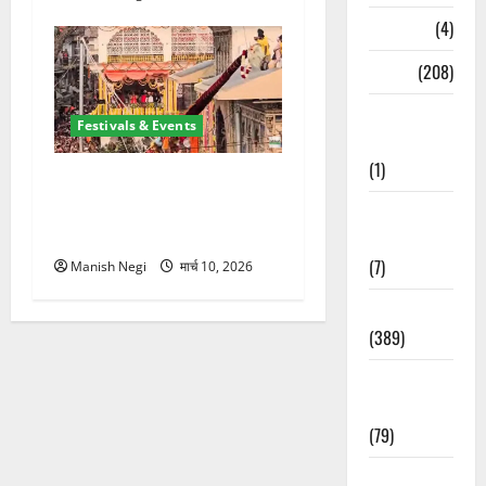
Naukri
(4)
News
(208)
Opinion /
Festivals & Events
Editorial
(1)
श्री झंडे जी मेले में निकली भव्य
नगर परिक्रमा, हजारों श्रद्धालुओं
Opinion &
ने लिया भाग
Editorial
(7)
Manish Negi
मार्च 10, 2026
Politics
(389)
Sarkari
Naukri
(79)
Spirituality