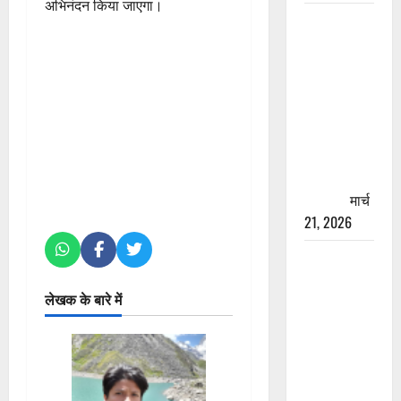
अभिनंदन किया जाएगा।
रामझूला पुल
की मरम्मत
शुरू! 11
करोड़ की
योजना,
चारधाम
यात्रा से
पहले होगा
काम पूरा
मार्च
21, 2026
AIIMS
ऋषिकेश के
लेखक के बारे में
नाम पर
नौकरी का
झांसा! फर्जी
भर्ती विज्ञापन
से युवाओं को