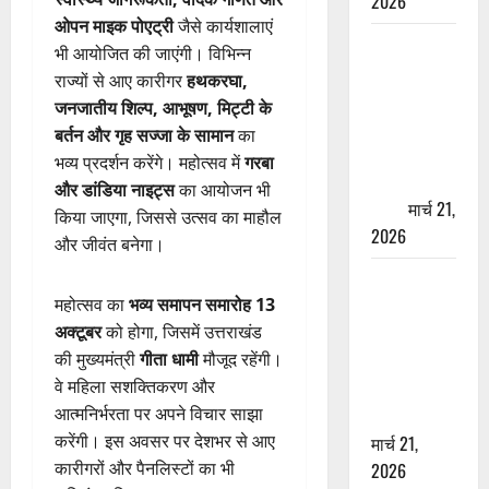
2026
ओपन माइक पोएट्री
जैसे कार्यशालाएं
ऋषिकेश में
भी आयोजित की जाएंगी। विभिन्न
बड़ा प्रॉपर्टी
राज्यों से आए कारीगर
हथकरघा,
फ्रॉड! 100
जनजातीय शिल्प, आभूषण, मिट्टी के
रुपये के स्टांप
बर्तन और गृह सज्जा के सामान
का
पेपर पर NRI
भव्य प्रदर्शन करेंगे। महोत्सव में
गरबा
की जमीन
और डांडिया नाइट्स
का आयोजन भी
हड़पी
मार्च 21,
किया जाएगा, जिससे उत्सव का माहौल
2026
और जीवंत बनेगा।
मसूरी रोड
महोत्सव का
भव्य समापन समारोह 13
हादसा: खाई में
अक्टूबर
को होगा, जिसमें उत्तराखंड
गिरी थार, एक
की मुख्यमंत्री
गीता धामी
मौजूद रहेंगी।
युवक की मौत
वे महिला सशक्तिकरण और
—SDRF ने
आत्मनिर्भरता पर अपने विचार साझा
दो को बचाया
करेंगी। इस अवसर पर देशभर से आए
मार्च 21,
कारीगरों और पैनलिस्टों का भी
2026