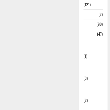
(121)
Temples
(2)
Temples
(90)
Travel
(47)
Treks &
Adventures
(1)
Treks &
Adventures
(3)
Waterfalls &
Nature
(2)
Waterfalls &