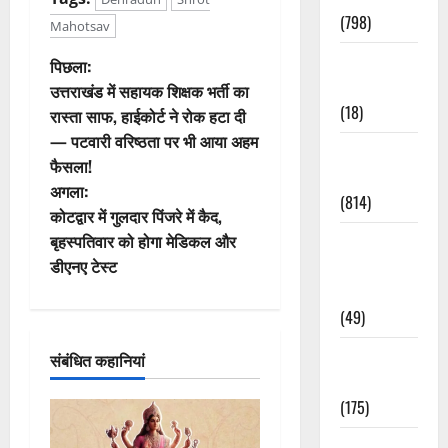
(798)
Mahotsav
Culture &
पो
पिछला:
Lifestyle
उत्तराखंड में सहायक शिक्षक भर्ती का
स्ट
(18)
रास्ता साफ, हाईकोर्ट ने रोक हटा दी
— पटवारी वरिष्ठता पर भी आया अहम
ने
Current
फैसला!
Affairs
वि
अगला:
(814)
कोटद्वार में गुलदार पिंजरे में कैद,
गे
बृहस्पतिवार को होगा मेडिकल और
Education &
डीएनए टेस्ट
Exam
श
Updates
न
(49)
Festivals &
संबंधित कहानियां
Events
(175)
Festivals &