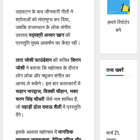
उद्घाटन के बाद जौनसारी गीतों ने
श्रोताओं को मंत्रमुग्ध कर दिया,
हमारे रिपोर्टर
जबकि राजस्थान के लोक संगीत
बने
उस्ताद
पद्मश्री अनवर खान
की
प्रस्तुति मुख्य आकर्षण का केंद्र रही।
तारा जोशी फाउंडेशन
की सचिव
किरन
जोशी
ने बताया कि महोत्सव के दौरान
तजा खबरें
लोग लोक और फ्यूजन संगीत का
आनंद ले सकेंगे। इस बार कलाकारों में
दून में रफ्तार
रूहान भारद्वाज, विक्की चौहान, भक्त
का कहर! 120
चरण सिंह चौधरी
जैसे नाम शामिल हैं,
Km/h थार ने
जो
पहाड़ी ढोल दमाऊ शैली
में प्रस्तुति
स्कूटी सवारों
देंगे।
को कुचला,
एक की मौत
इसके अलावा महोत्सव में
मानसिक
मार्च 21,
स्वास्थ्य जागरूकता, वैदिक गणित और