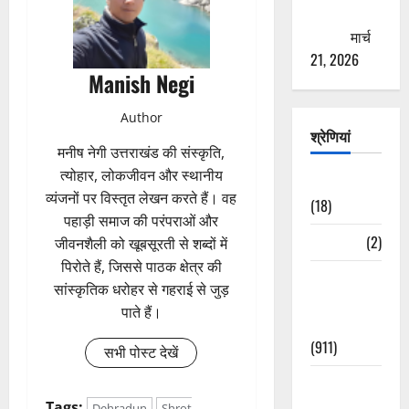
ठगने की
कोशिश
मार्च
21, 2026
Manish Negi
Author
श्रेणियां
मनीष नेगी उत्तराखंड की संस्कृति,
त्योहार, लोकजीवन और स्थानीय
Astrology
व्यंजनों पर विस्तृत लेखन करते हैं। वह
(18)
पहाड़ी समाज की परंपराओं और
Bizarre
(2)
जीवनशैली को खूबसूरती से शब्दों में
पिरोते हैं, जिससे पाठक क्षेत्र की
Civic Issues
सांस्कृतिक धरोहर से गहराई से जुड़
&
पाते हैं।
Development
(911)
सभी पोस्ट देखें
Crime &
Accident
Tags:
Dehradun
Shrot