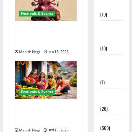
Events
Festivals & Events
(10)
Food &
चैत्र नवरात्र 2026: 19 मार्च से
Local
शुरुआत, मां दुर्गा पालकी पर करेंगी
Cuisine
आगमन
(10)
Manish Negi
मार्च 18, 2026
Food &
Local
Cuisine
(1)
Festivals & Events
Health &
Wellness
उत्तराखंड में शुरू हुआ फूलदेई पर्व,
(26)
बच्चों ने घर-घर बिखेरे फूल और
Local News
गाए पारंपरिक गीत
(560)
Manish Negi
मार्च 15, 2026