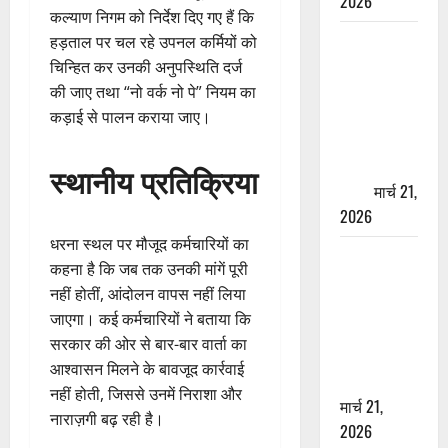
2026
कल्याण निगम को निर्देश दिए गए हैं कि
ऋषिकेश में
हड़ताल पर चल रहे उपनल कर्मियों को
बड़ा प्रॉपर्टी
चिन्हित कर उनकी अनुपस्थिति दर्ज
फ्रॉड! 100
की जाए तथा “नो वर्क नो पे” नियम का
रुपये के स्टांप
कड़ाई से पालन कराया जाए।
पेपर पर NRI
की जमीन
स्थानीय प्रतिक्रिया
हड़पी
मार्च 21,
2026
धरना स्थल पर मौजूद कर्मचारियों का
मसूरी रोड
कहना है कि जब तक उनकी मांगें पूरी
हादसा: खाई में
नहीं होतीं, आंदोलन वापस नहीं लिया
गिरी थार, एक
जाएगा। कई कर्मचारियों ने बताया कि
युवक की मौत
सरकार की ओर से बार-बार वार्ता का
—SDRF ने
आश्वासन मिलने के बावजूद कार्रवाई
दो को बचाया
नहीं होती, जिससे उनमें निराशा और
मार्च 21,
नाराज़गी बढ़ रही है।
2026