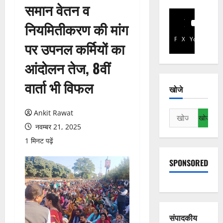
समान वेतन व
नियमितीकरण की मांग
Facebook
X
YouTube
पर उपनल कर्मियों का
आंदोलन तेज, 8वीं
वार्ता भी विफल
खोजे
Ankit Rawat
निम्न
को
नवम्बर 21, 2025
खोजें:
1 मिनट पढ़ें
SPONSORED
संपादकीय