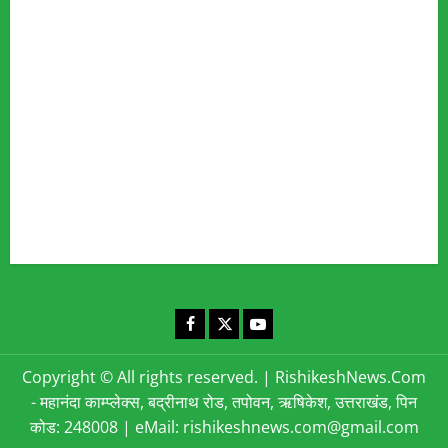
Fact Checking Policy
Disclaimer
Editorial Policy
Privacy Policy
Cookies Policy
Corrections & Complaints Policy
Corrections & Grievance Redressal Policy
Terms & Condition
Advertising & Sponsored Content Policy
Contact Us
Facebook
X
YouTube
Copyright © All rights reserved.
|
RishikeshNews.Com
- महानंदा काम्प्लेक्स, बद्रीनाथ रोड, तपोवन, ऋषिकेश, उत्तराखंड, पिन
कोड: 248008 | eMail: rishikeshnews.com@gmail.com