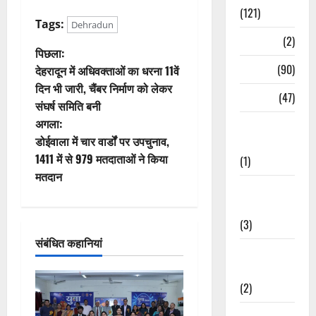
(121)
Tags:
Dehradun
Temples
(2)
पो
पिछला:
Temples
(90)
देहरादून में अधिवक्ताओं का धरना 11वें
स्ट
दिन भी जारी, चैंबर निर्माण को लेकर
Travel
(47)
संघर्ष समिति बनी
ने
अगला:
Treks &
वि
डोईवाला में चार वार्डों पर उपचुनाव,
Adventures
1411 में से 979 मतदाताओं ने किया
(1)
गे
मतदान
Treks &
श
Adventures
(3)
न
संबंधित कहानियां
Waterfalls &
Nature
(2)
Waterfalls &