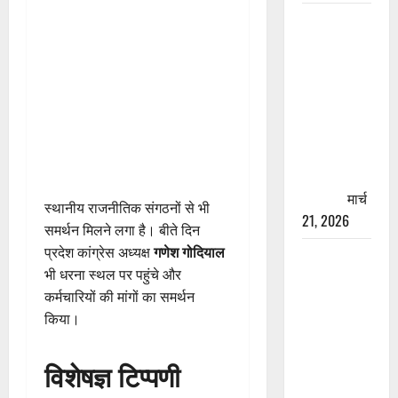
रामझूला पुल
की मरम्मत
शुरू! 11
करोड़ की
योजना,
चारधाम
यात्रा से
पहले होगा
काम पूरा
मार्च
स्थानीय राजनीतिक संगठनों से भी
21, 2026
समर्थन मिलने लगा है। बीते दिन
प्रदेश कांग्रेस अध्यक्ष
गणेश गोदियाल
AIIMS
भी धरना स्थल पर पहुंचे और
ऋषिकेश के
कर्मचारियों की मांगों का समर्थन
नाम पर
किया।
नौकरी का
झांसा! फर्जी
विशेषज्ञ टिप्पणी
भर्ती विज्ञापन
से युवाओं को