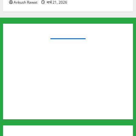
Ankush Rawat
मार्च 21, 2026
TRENDING TOPICS
Rishikesh Land Protest
Ankita Bhandari Murder Case
Wildlife Conflict
Leopard Attack
Bear Attack
Elephant Attack
Articles
Sukhwant Singh Suicide Case
Save Auli
MUST READ