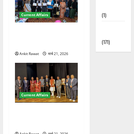
Nature
(1)
Current Affairs
Weather
देहरादून में युवा संसद 2026:
Update
छात्रों ने लोकतंत्र और संविधान
(171)
पर रखे दमदार विचार
Ankit Rawat
मार्च 21, 2026
Current Affairs
देहरादून में इंटरनेशनल मैरीटाइम
कॉन्फ्रेंस की शुरुआत, 7 देशों के
200+ प्रतिनिधि शामिल
Ankit Rawat
मार्च 21, 2026