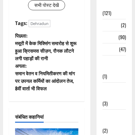
सभी पोस्ट देखें
Spirituality
(121)
Tags:
Dehradun
Temples
(2)
पो
पिछला:
Temples
(90)
मसूरी में केक मिक्सिंग समारोह से शुरू
स्ट
Travel
(47)
हुआ क्रिसमस सीज़न, रौनक लौटने
लगी पहाड़ों की रानी
ने
Treks &
अगला:
Adventures
वि
समान वेतन व नियमितीकरण की मांग
(1)
पर उपनल कर्मियों का आंदोलन तेज,
गे
8वीं वार्ता भी विफल
Treks &
Adventures
श
(3)
न
Waterfalls &
संबंधित कहानियां
Nature
(2)