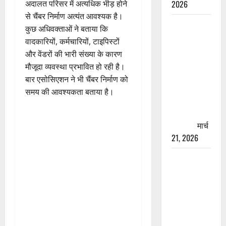
अदालत परिसर में अत्यधिक भीड़ होने
2026
से चैंबर निर्माण अत्यंत आवश्यक है।
रामझूला पुल
कुछ अधिवक्ताओं ने बताया कि
की मरम्मत
वादकारियों, कर्मचारियों, टाइपिस्टों
शुरू! 11
और वेंडरों की भारी संख्या के कारण
करोड़ की
मौजूदा व्यवस्था प्रभावित हो रही है।
योजना,
बार एसोसिएशन ने भी चैंबर निर्माण को
चारधाम
समय की आवश्यकता बताया है।
यात्रा से
पहले होगा
काम पूरा
मार्च
21, 2026
AIIMS
ऋषिकेश के
नाम पर
नौकरी का
झांसा! फर्जी
भर्ती विज्ञापन