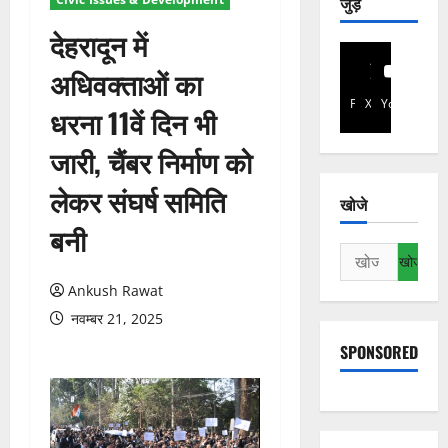
जुड़े
देहरादून में
अधिवक्ताओं का
Facebook
X
YouTube
धरना 11वें दिन भी
जारी, चैंबर निर्माण को
लेकर संघर्ष समिति
खोजे
बनी
निम्न
को
Ankush Rawat
खोजें:
नवम्बर 21, 2025
SPONSORED