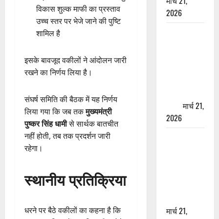
मार्च 21,
विकास शुल्क माफी का प्रस्ताव
2026
उच्च स्तर पर भेजे जाने की पुष्टि
ऋषिकेश में
शामिल है
बड़ा प्रॉपर्टी
फ्रॉड! 100
इसके बावजूद वकीलों ने आंदोलन जारी
रुपये के स्टांप
रखने का निर्णय लिया है।
पेपर पर NRI
की जमीन
संघर्ष समिति की बैठक में यह निर्णय
हड़पी
मार्च 21,
लिया गया कि जब तक
मुख्यमंत्री
2026
पुष्कर सिंह धामी
से सार्थक बातचीत
नहीं होती, तब तक प्रदर्शन जारी
मसूरी रोड
रहेगा।
हादसा: खाई में
गिरी थार, एक
स्थानीय प्रतिक्रिया
युवक की मौत
—SDRF ने
दो को बचाया
धरने पर बैठे वकीलों का कहना है कि
मार्च 21,