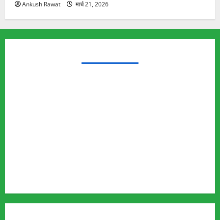
Ankush Rawat
मार्च 21, 2026
TRENDING TOPICS
Rishikesh Land Protest
Ankita Bhandari Murder Case
Wildlife Conflict
Leopard Attack
Bear Attack
Elephant Attack
Articles
Sukhwant Singh Suicide Case
Save Auli
MUST READ