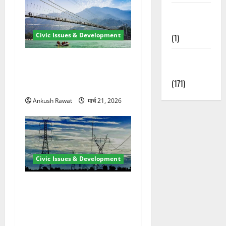
Waterfalls &
Nature
Civic Issues & Development
(1)
Weather
रामझूला पुल की मरम्मत शुरू! 11
Update
करोड़ की योजना, चारधाम यात्रा
(171)
से पहले होगा काम पूरा
Ankush Rawat
मार्च 21, 2026
Civic Issues & Development
कुंभ 2027 की तैयारी तेज! हरिद्वार
में बिजली व्यवस्था मजबूत करने
के लिए 21.51 करोड़ की योजना
मंजूर