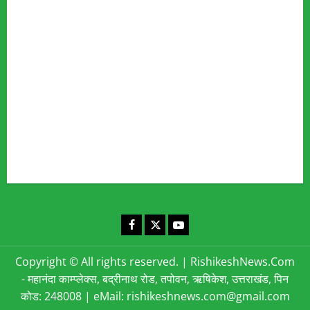
Fact Checking Policy
Disclaimer
Editorial Policy
Privacy Policy
Cookies Policy
Corrections & Complaints Policy
Corrections & Grievance Redressal Policy
Terms & Condition
Advertising & Sponsored Content Policy
Contact Us
Facebook
X
YouTube
Copyright © All rights reserved.
|
RishikeshNews.Com
- महानंदा काम्प्लेक्स, बद्रीनाथ रोड, तपोवन, ऋषिकेश, उत्तराखंड, पिन
कोड: 248008 | eMail: rishikeshnews.com@gmail.com