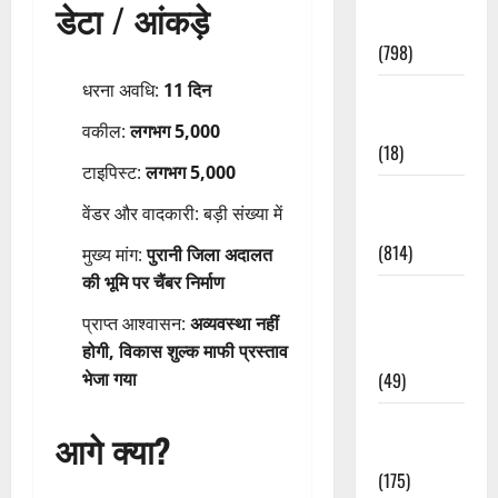
डेटा / आंकड़े
Accident
(798)
धरना अवधि:
11 दिन
Culture &
Lifestyle
वकील:
लगभग 5,000
(18)
टाइपिस्ट:
लगभग 5,000
Current
वेंडर और वादकारी: बड़ी संख्या में
Affairs
(814)
मुख्य मांग:
पुरानी जिला अदालत
की भूमि पर चैंबर निर्माण
Education &
प्राप्त आश्वासन:
अव्यवस्था नहीं
Exam
होगी, विकास शुल्क माफी प्रस्ताव
Updates
भेजा गया
(49)
Festivals &
आगे क्या?
Events
(175)