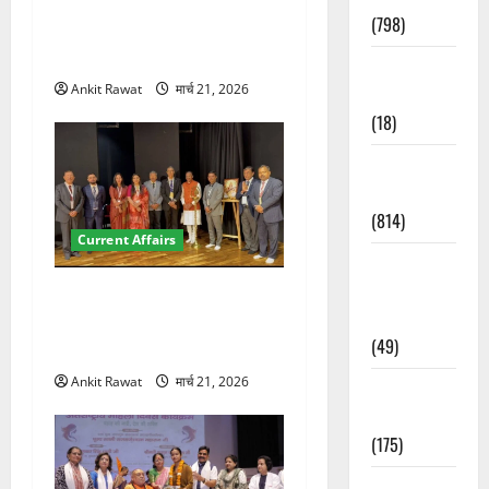
देहरादून में युवा संसद 2026:
(798)
छात्रों ने लोकतंत्र और संविधान
पर रखे दमदार विचार
Culture &
Ankit Rawat
मार्च 21, 2026
Lifestyle
(18)
Current
Affairs
(814)
Current Affairs
Education &
Exam
देहरादून में इंटरनेशनल मैरीटाइम
Updates
कॉन्फ्रेंस की शुरुआत, 7 देशों के
(49)
200+ प्रतिनिधि शामिल
Ankit Rawat
मार्च 21, 2026
Festivals &
Events
(175)
Festivals &