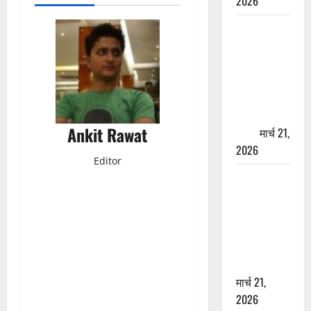
2026
ऋषिकेश में
बड़ा प्रॉपर्टी
फ्रॉड! 100
रुपये के स्टांप
पेपर पर NRI
की जमीन
Ankit Rawat
हड़पी
मार्च 21,
2026
Editor
मसूरी रोड
हादसा: खाई में
गिरी थार, एक
युवक की मौत
—SDRF ने
दो को बचाया
मार्च 21,
2026