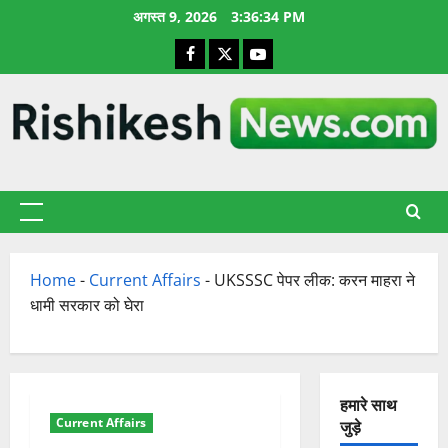
छोड़कर
अगस्त 9, 2026
3:36:35 PM
सामग्री
Facebook
X
YouTube
पर
जाएँ
प्राथमिक
सूची
Home
-
Current Affairs
-
UKSSSC पेपर लीक: करन माहरा ने
धामी सरकार को घेरा
हमारे साथ
Current Affairs
जुड़े