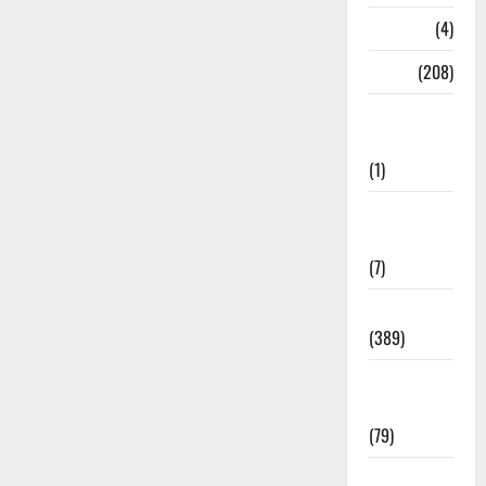
Naukri
(4)
News
(208)
Opinion /
Editorial
(1)
Opinion &
Editorial
(7)
Politics
(389)
Sarkari
Naukri
(79)
Spirituality