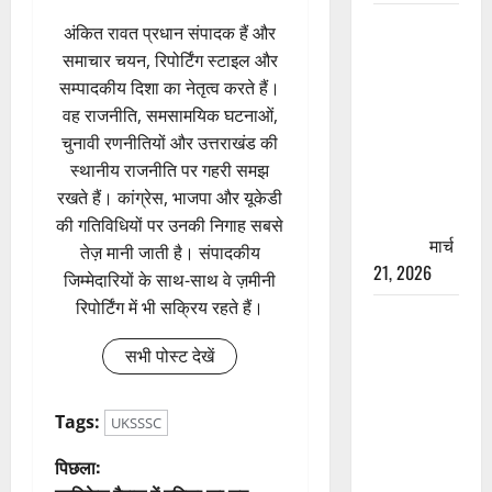
रामझूला पुल
अंकित रावत प्रधान संपादक हैं और
की मरम्मत
समाचार चयन, रिपोर्टिंग स्टाइल और
शुरू! 11
सम्पादकीय दिशा का नेतृत्व करते हैं।
करोड़ की
वह राजनीति, समसामयिक घटनाओं,
योजना,
चुनावी रणनीतियों और उत्तराखंड की
चारधाम
स्थानीय राजनीति पर गहरी समझ
यात्रा से
रखते हैं। कांग्रेस, भाजपा और यूकेडी
पहले होगा
की गतिविधियों पर उनकी निगाह सबसे
काम पूरा
मार्च
तेज़ मानी जाती है। संपादकीय
21, 2026
जिम्मेदारियों के साथ-साथ वे ज़मीनी
रिपोर्टिंग में भी सक्रिय रहते हैं।
AIIMS
ऋषिकेश के
सभी पोस्ट देखें
नाम पर
नौकरी का
Tags:
झांसा! फर्जी
UKSSSC
भर्ती विज्ञापन
पो
पिछला:
से युवाओं को