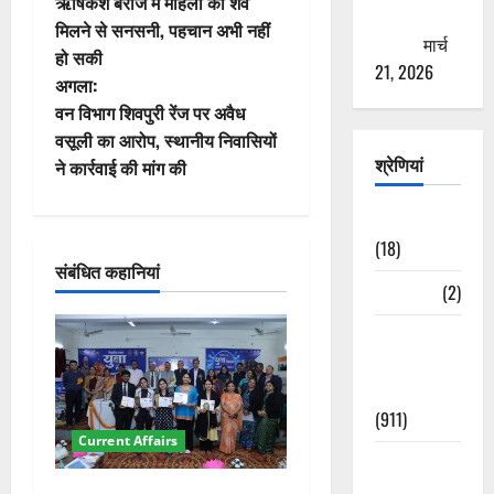
ऋषिकेश बैराज में महिला का शव
ठगने की
स्ट
मिलने से सनसनी, पहचान अभी नहीं
कोशिश
मार्च
हो सकी
ने
21, 2026
अगला:
वि
वन विभाग शिवपुरी रेंज पर अवैध
वसूली का आरोप, स्थानीय निवासियों
गे
श्रेणियां
ने कार्रवाई की मांग की
श
Astrology
(18)
न
संबंधित कहानियां
Bizarre
(2)
Civic Issues
&
Development
(911)
Current Affairs
Crime &
Accident