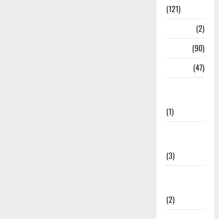
(121)
Temples
(2)
Temples
(90)
Travel
(47)
Treks &
Adventures
(1)
Treks &
Adventures
(3)
Waterfalls &
Nature
(2)
Waterfalls &