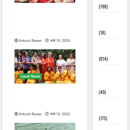
(798)
अंतरराष्ट्रीय योग महोत्सव में
तीसरे दिन योग की गहराई, साधकों
Culture &
ने सीखी प्राणायाम और मेडिटेशन
Lifestyle
तकनीक
(18)
Ankush Rawat
मार्च 19, 2026
Current
Affairs
(814)
Education &
Local News
Exam
Updates
परमार्थ निकेतन पहुंचे अनूप
(49)
जलोटा, गंगा आरती में लिया भाग,
Festivals &
स्वामी चिदानंद से मुलाकात
Events
Ankush Rawat
मार्च 19, 2026
(175)
Festivals &