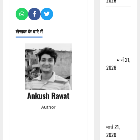
2026
ऋषिकेश में
बड़ा प्रॉपर्टी
फ्रॉड! 100
लेखक के बारे में
रुपये के स्टांप
पेपर पर NRI
की जमीन
हड़पी
मार्च 21,
2026
मसूरी रोड
हादसा: खाई में
Ankush Rawat
गिरी थार, एक
युवक की मौत
Author
—SDRF ने
दो को बचाया
मार्च 21,
2026