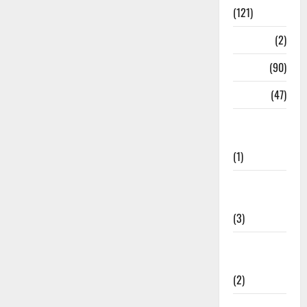
(121)
Temples
(2)
Temples
(90)
Travel
(47)
Treks &
Adventures
(1)
Treks &
Adventures
(3)
Waterfalls &
Nature
(2)
Waterfalls &