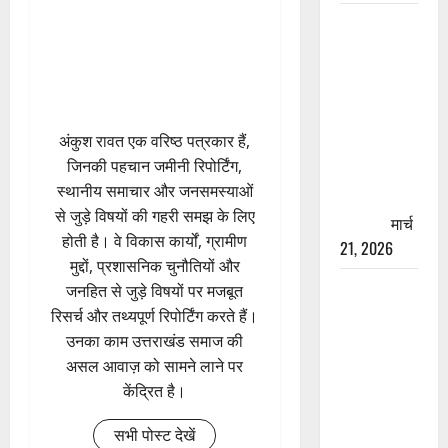
रामझूला पुल
की मरम्मत
शुरू! 11
करोड़ की
योजना,
अंकुश रावत एक वरिष्ठ पत्रकार हैं,
चारधाम
जिनकी पहचान जमीनी रिपोर्टिंग,
यात्रा से
स्थानीय समाचार और जनसमस्याओं
पहले होगा
से जुड़े विषयों की गहरी समझ के लिए
काम पूरा
मार्च
होती है। वे विकास कार्यों, ग्रामीण
21, 2026
मुद्दों, प्रशासनिक चुनौतियों और
AIIMS
जनहित से जुड़े विषयों पर मजबूत
ऋषिकेश के
रिसर्च और तथ्यपूर्ण रिपोर्टिंग करते हैं।
नाम पर
उनका काम उत्तराखंड समाज की
नौकरी का
असल आवाज़ को सामने लाने पर
झांसा! फर्जी
केंद्रित है।
भर्ती विज्ञापन
सभी पोस्ट देखें
से युवाओं को