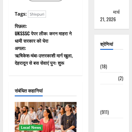
ठगने की
कोशिश
मार्च
Tags:
Shivpuri
21, 2026
पो
पिछला:
UKSSSC पेपर लीक: करन माहरा ने
स्ट
धामी सरकार को घेरा
श्रेणियां
अगला:
ने
ऋषिकेश-चंबा-उत्तरकाशी मार्ग खुला,
Astrology
वि
देहरादून से बस सेवाएं पुनः शुरू
(18)
गे
Bizarre
(2)
श
Civic Issues
संबंधित कहानियां
&
न
Development
(911)
Crime &
Local News
Accident