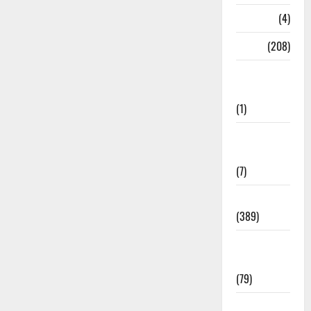
Naukri
(4)
News
(208)
Opinion /
Editorial
(1)
Opinion &
Editorial
(7)
Politics
(389)
Sarkari
Naukri
(79)
Spirituality