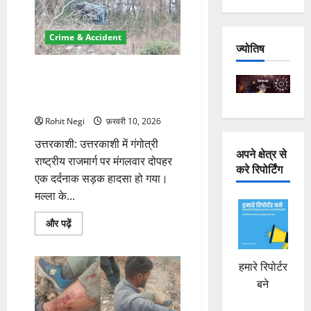
का
मौके
पर
निस्तारण;
Crime & Accident
उडियारी
ज्योतिष
पेयजल
योजना
उत्तरकाशी: गंगोत्री हाईवे पर
की
जांच
ओवरलोड बीआरओ ट्रक खाई में गिरा,
के
चालक की मौत
आदेश
के
Rohit Negi
फ़रवरी 10, 2026
बारे
में
उत्तरकाशी: उत्तरकाशी में गंगोत्री
और
अपने क्षेत्र से
पढ़ें
राष्ट्रीय राजमार्ग पर मंगलवार दोपहर
करे रिपोर्टिंग
एक दर्दनाक सड़क हादसा हो गया।
मल्ला के...
उत्तरकाशी:
और पढ़ें
गंगोत्री
हाईवे
पर
ओवरलोड
हमारे रिपोर्टर
बीआरओ
ट्रक
बने
खाई
में
गिरा,