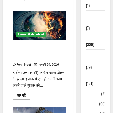
के
(1)
बाद
यमुनोत्री
धाम
Opinion &
में
भी
Editorial
गैर
सनातनियों
(7)
के
प्रवेश
Crime & Accident
पर
Politics
रोक
(389)
का
उत्तरकाशी: ठंड से बचने को जलाई
निर्णय
के
अंगीठी बनी मौत की वजह, होटल
Sarkari
बारे
कर्मचारी की मौत
में
Naukri
और
Rohit Negi
जनवरी 29, 2026
पढ़ें
(79)
हर्षिल (उत्तरकाशी): हर्षिल थाना क्षेत्र
Spirituality
के झाला इलाके में एक होटल में काम
(121)
करने वाले युवक की...
Temples
(2)
उत्तरकाशी:
और पढ़ें
ठंड
से
Temples
(90)
बचने
को
जलाई