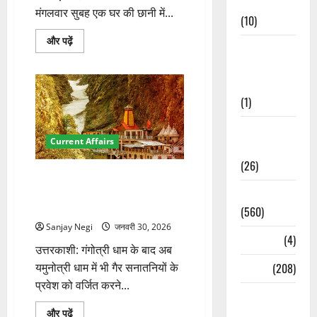
Cuisine
मंगलवार सुबह एक घर की छानी में...
(10)
उत्तरकाशी
और पढ़ें
Food &
के
सिल्ला
Local
गांव
में
Cuisine
छानी
में
(1)
आग,
छह
Health &
पशुओं
की
Current Affairs
Wellness
जलकर
मौत
(26)
के
गंगोत्री के बाद यमुनोत्री धाम में भी गैर
बारे
में
सनातनियों के प्रवेश पर रोक का
Local News
और
निर्णय
पढ़ें
(560)
Sanjay Negi
जनवरी 30, 2026
Naukri
(4)
उत्तरकाशी: गंगोत्री धाम के बाद अब
News
(208)
यमुनोत्री धाम में भी गैर सनातनियों के
प्रवेश को वर्जित करने...
Opinion /
Editorial
गंगोत्री
और पढ़ें