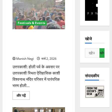
Facebook
X
YouTube
Festivals & Events
उत्तरकाशी में काशी विश्वनाथ मंदिर
खोजे
परिसर में भस्म होली, विधायक सुरेश
चौहान ने दिया सामाजिक एकता का
निम्न
संदेश
को
Manish Negi
मार्च 2, 2026
खोजें:
उत्तरकाशी: होली पर्व के अवसर पर
उत्तरकाशी स्थित ऐतिहासिक काशी
संपादकीय
विश्वनाथ मंदिर परिसर में पारंपरिक
भस्म होली...
उत्तरकाशी
और पढ़ें
में
काशी
विश्वनाथ
मंदिर