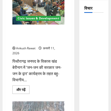
परिसर
में
विचार
भस्म
होली,
विधायक
सुरेश
Civic Issues & Development
The
चौहान
ने
Crumbling
दिया
बेरीनाग शिविर में 192 शिकायतें दर्ज,
सामाजिक
Mountains
एकता
178 का मौके पर निस्तारण; उडियारी
of
का
पेयजल योजना की जांच के आदेश
संदेश
Uttarakhand:
के
Ankush Rawat
फ़रवरी 11,
बारे
Continuous
में
2026
और
Disasters in
पढ़ें
पिथौरागढ़ जनपद के विकास खंड
Dehradun,
बेरीनाग में ‘जन-जन की सरकार जन-
Chamoli,
जन के द्वार’ कार्यक्रम के तहत बहु-
and
विभागीय...
Joshimath
— Why Is
बेरीनाग
और पढ़ें
शिविर
This
में
192
Destruction
शिकायतें
दर्ज,
Repeating?
178