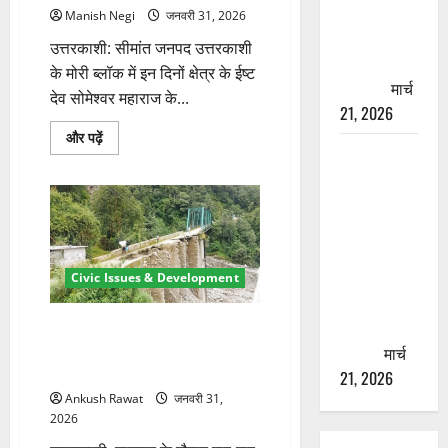
पढ़ें
चारधाम
Manish Negi
जनवरी 31, 2026
यात्रा से
उत्तरकाशी: सीमांत जनपद उत्तरकाशी
पहले होगा
के मोरी ब्लॉक में इन दिनों क्षेत्र के ईष्ट
काम पूरा
मार्च
देव सोमेश्वर महाराज के...
21, 2026
मोरी
और पढ़ें
AIIMS
ब्लॉक
में
ऋषिकेश के
सोमेश्वर
महाराज
नाम पर
का
देवगोती
नौकरी का
मेला,
22
झांसा! फर्जी
गांवों
भर्ती विज्ञापन
में
Civic Issues & Development
उत्सव
से युवाओं को
का
माहौल
ठगने की
गड्ढूगाड़ कुपड़ा नाले पर बनेगा 60
के
बारे
मीटर का वैली ब्रिज, तीन गांवों को
कोशिश
मार्च
में
मिलेगी राहत
और
21, 2026
पढ़ें
Ankush Rawat
जनवरी 31,
2026