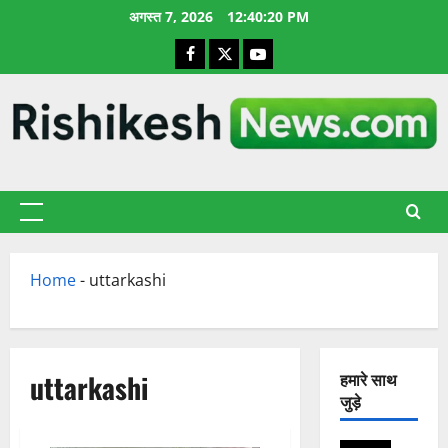
छोड़कर
अगस्त 7, 2026
12:40:21 PM
सामग्री
Facebook
X
YouTube
पर
जाएँ
प्राथमिक
सूची
Home
-
uttarkashi
uttarkashi
हमारे साथ
जुड़े