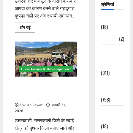
उत्तरकाशी: मानसून के दौरान बार-बार
श्रेणियां
आपदा का कारण बनने वाले गड्ढूगाड़
कुपड़ा नाले पर अब स्थायी समाधान...
Astrology
(18)
गड्ढूगाड़
और पढ़ें
कुपड़ा
नाले
Bizarre
(2)
पर
बनेगा
60
Civic Issues
मीटर
का
&
वैली
Development
ब्रिज,
तीन
Civic Issues & Development
(911)
गांवों
को
मिलेगी
रवांई को जिला बनाने की मांग फिर
Crime &
राहत
के
तेज, पुरोला में महापंचायत कर
Accident
बारे
आंदोलन का ऐलान
में
(798)
और
Ankush Rawat
जनवरी 31,
पढ़ें
Culture &
2026
Lifestyle
उत्तरकाशी: उत्तरकाशी जिले के रवांई
(18)
क्षेत्र को पृथक जिला बनाए जाने और