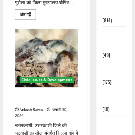
पुरोला को जिला मुख्यालय घोषित...
Current
Affairs
रवांई
और पढ़ें
को
(814)
जिला
बनाने
की
Education &
मांग
Exam
फिर
तेज,
Updates
पुरोला
में
(49)
महापंचायत
कर
आंदोलन
Festivals &
का
ऐलान
Events
के
Civic Issues & Development
(175)
बारे
में
और
Festivals &
पढ़ें
उत्तरकाशी के सिल्ला गांव में छानी में
Events
आग, छह पशुओं की जलकर मौत
(10)
Ankush Rawat
जनवरी 30,
2026
Food &
उत्तरकाशी: उत्तरकाशी जिले की
Local
भटवाड़ी तहसील अंतर्गत सिल्ला गांव में