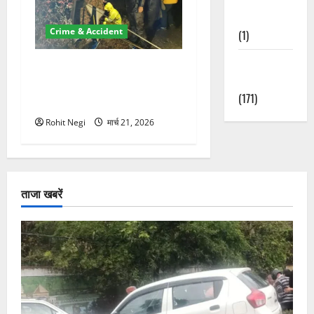
Nature
Crime & Accident
(1)
Weather
मसूरी रोड हादसा: खाई में गिरी
Update
थार, एक युवक की मौत—SDRF
(171)
ने दो को बचाया
Rohit Negi
मार्च 21, 2026
ताजा खबरें