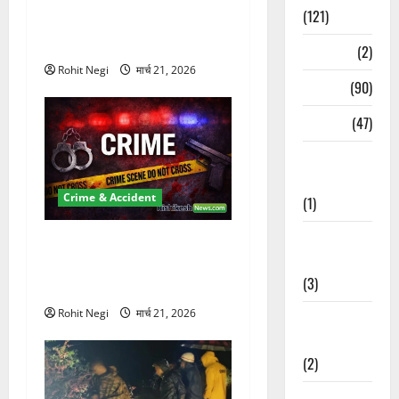
दून में रफ्तार का कहर! 120
(121)
Km/h थार ने स्कूटी सवारों को
कुचला, एक की मौत
Temples
(2)
Rohit Negi
मार्च 21, 2026
Temples
(90)
Travel
(47)
Treks &
Adventures
Crime & Accident
(1)
Treks &
ऋषिकेश में बड़ा प्रॉपर्टी फ्रॉड!
Adventures
100 रुपये के स्टांप पेपर पर NRI
(3)
की जमीन हड़पी
Rohit Negi
मार्च 21, 2026
Waterfalls &
Nature
(2)
Waterfalls &