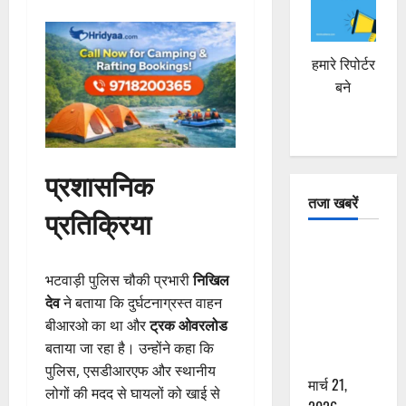
हमारे रिपोर्टर
बने
प्रशासनिक
तजा खबरें
प्रतिक्रिया
दून में रफ्तार
का कहर! 120
भटवाड़ी पुलिस चौकी प्रभारी
निखिल
Km/h थार ने
देव
ने बताया कि दुर्घटनाग्रस्त वाहन
स्कूटी सवारों
बीआरओ का था और
ट्रक ओवरलोड
को कुचला,
बताया जा रहा है। उन्होंने कहा कि
एक की मौत
पुलिस, एसडीआरएफ और स्थानीय
मार्च 21,
लोगों की मदद से घायलों को खाई से