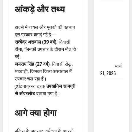
आंकड़े और तथ्य
रामझूला पुल
की मरम्मत
शुरू! 11
हादसे में घायल और मृतकों की पहचान
करोड़ की
इस प्रकार बताई गई है—
योजना,
सत्येंद्र असवाल (39 वर्ष)
, निवासी
चारधाम
हीना, जिनकी उपचार के दौरान मौत हो
यात्रा से
गई।
पहले होगा
जयराम सिंह (27 वर्ष)
, निवासी सेकू,
काम पूरा
मार्च
भटवाड़ी, जिनका जिला अस्पताल में
21, 2026
उपचार चल रहा है।
AIIMS
दुर्घटनाग्रस्त ट्रक
उपखनिज सामग्री
ऋषिकेश के
से ओवरलोड
बताया गया है।
नाम पर
नौकरी का
आगे क्या होगा
झांसा! फर्जी
भर्ती विज्ञापन
से युवाओं को
पुलिस के अनुसार, दुर्घटना के कारणों