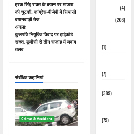
हरक सिंह रावत के बयान पर भाजपा
Naukri
(4)
स्ट
की चुटकी, कांग्रेस-बीजेपी में सियासी
बयानबाज़ी तेज
News
(208)
ने
अगला:
Opinion /
वि
कुलपति नियुक्ति विवाद पर हाईकोर्ट
Editorial
सख्त, यूजीसी से तीन सप्ताह में जवाब
गे
(1)
तलब
Opinion &
श
Editorial
न
(7)
संबंधित कहानियां
Politics
(389)
Sarkari
Naukri
Crime & Accident
(79)
Spirituality