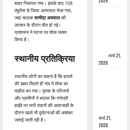
2026
बाहर निकाला गया। इसके बाद 108
एंबुलेंस से जिला अस्पताल भेजा गया,
ऋषिकेश में
जहां चालक
सत्येंद्र असवाल
की
बड़ा प्रॉपर्टी
उपचार के दौरान मौत हो गई।
फ्रॉड! 100
प्रशासन ने घटना पर शोक व्यक्त
रुपये के स्टांप
किया है।
पेपर पर NRI
की जमीन
स्थानीय प्रतिक्रिया
हड़पी
मार्च 21,
2026
मसूरी रोड
स्थानीय लोगों का कहना है कि हादसे
हादसा: खाई में
की खबर मिलते ही गांव में शोक का
गिरी थार, एक
माहौल बन गया। मृतक के परिजनों
युवक की मौत
और ग्रामीणों ने बताया कि गंगोत्री
—SDRF ने
हाईवे पर भारी वाहनों की आवाजाही के
दो को बचाया
दौरान पहले भी दुर्घटनाओं की आशंका
मार्च 21,
जताई जाती रही है।
2026