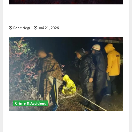
ऋषिकेश में बड़ा प्रॉपर्टी फ्रॉड! 100 रुपये के स्टांप पेपर पर
NRI की जमीन हड़पी
Rohit Negi
मार्च 21, 2026
Crime & Accident
मसूरी रोड हादसा: खाई में गिरी थार, एक युवक की मौत—SDRF
ने दो को बचाया