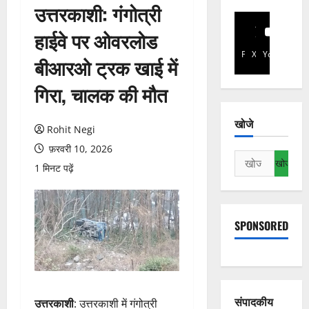
उत्तरकाशी: गंगोत्री
हाईवे पर ओवरलोड
Facebook
X
YouTube
बीआरओ ट्रक खाई में
गिरा, चालक की मौत
खोजे
Rohit Negi
फ़रवरी 10, 2026
निम्न
1 मिनट पढ़ें
को
खोजें:
SPONSORED
संपादकीय
उत्तरकाशी
: उत्तरकाशी में गंगोत्री