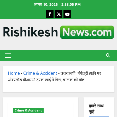
छोड़कर
अगस्त 10, 2026
2:53:06 PM
सामग्री
Facebook
X
YouTube
पर
जाएँ
प्राथमिक
सूची
Home
-
Crime & Accident
-
उत्तरकाशी: गंगोत्री हाईवे पर
ओवरलोड बीआरओ ट्रक खाई में गिरा, चालक की मौत
हमारे साथ
Crime & Accident
जुड़े