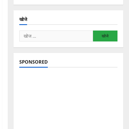
खोजे
निम्न
को
खोजें:
SPONSORED