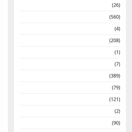
Health & Wellness
(26)
Local News
(560)
Naukri
(4)
News
(208)
Opinion / Editorial
(1)
Opinion & Editorial
(7)
Politics
(389)
Sarkari Naukri
(79)
Spirituality
(121)
Temples
(2)
Temples
(90)