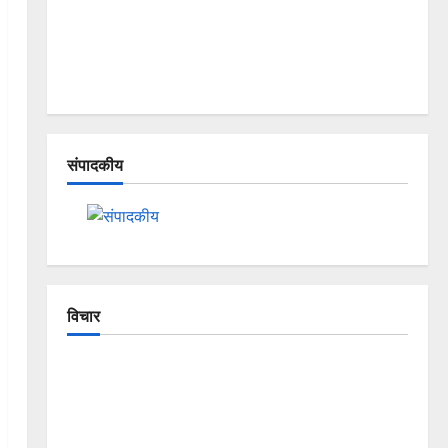
संपादकीय
विचार
The Crumbling Mountains of
Uttarakhand: Continuous Disasters in
Dehradun, Chamoli, and Joshimath —
Why Is This Destruction Repeating?