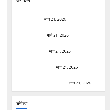
तजा खबरें
दून में रफ्तार का कहर! 120 Km/h थार ने स्कूटी सवारों को
कुचला, एक की मौत
मार्च 21, 2026
ऋषिकेश में बड़ा प्रॉपर्टी फ्रॉड! 100 रुपये के स्टांप पेपर पर
NRI की जमीन हड़पी
मार्च 21, 2026
मसूरी रोड हादसा: खाई में गिरी थार, एक युवक की मौत—
SDRF ने दो को बचाया
मार्च 21, 2026
रामझूला पुल की मरम्मत शुरू! 11 करोड़ की योजना, चारधाम
यात्रा से पहले होगा काम पूरा
मार्च 21, 2026
AIIMS ऋषिकेश के नाम पर नौकरी का झांसा! फर्जी भर्ती
विज्ञापन से युवाओं को ठगने की कोशिश
मार्च 21, 2026
श्रेणियां