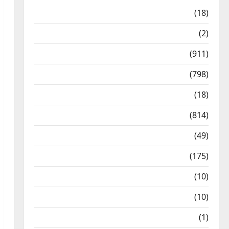
Astrology
(18)
Bizarre
(2)
Civic Issues & Development
(911)
Crime & Accident
(798)
Culture & Lifestyle
(18)
Current Affairs
(814)
Education & Exam Updates
(49)
Festivals & Events
(175)
Festivals & Events
(10)
Food & Local Cuisine
(10)
Food & Local Cuisine
(1)