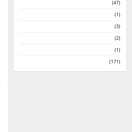
Travel
(47)
Treks & Adventures
(1)
Treks & Adventures
(3)
Waterfalls & Nature
(2)
Waterfalls & Nature
(1)
Weather Update
(171)