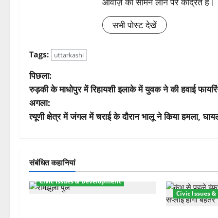
आवाज़ को सामने लाने पर केंद्रित है।
सभी पोस्ट देखें
Tags:
uttarkashi
पो
पिछला:
रुड़की के माधोपुर में रिहायशी इलाके में युवक ने की हवाई फायर
स्ट
अगला:
ने
त्यूणी क्षेत्र में जंगल में चराई के दौरान भालू ने किया हमला, घ
वि
गे
संबंधित कहानियां
श
Civic Issues & Development
Civic Issues 
न
रामझूला पुल की मरम्मत शुरू! 11 करोड़